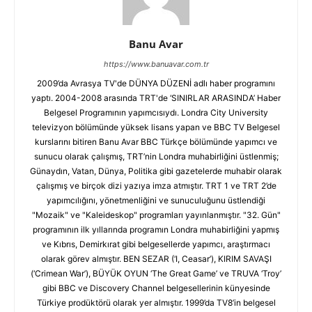
Banu Avar
https://www.banuavar.com.tr
2009’da Avrasya TV'de DÜNYA DÜZENİ adlı haber programını
yaptı. 2004-2008 arasında TRT'de ‘SINIRLAR ARASINDA’ Haber
Belgesel Programının yapımcısıydı. Londra City University
televizyon bölümünde yüksek lisans yapan ve BBC TV Belgesel
kurslarını bitiren Banu Avar BBC Türkçe bölümünde yapımcı ve
sunucu olarak çalışmış, TRT’nin Londra muhabirliğini üstlenmiş;
Günaydın, Vatan, Dünya, Politika gibi gazetelerde muhabir olarak
çalışmış ve birçok dizi yazıya imza atmıştır. TRT 1 ve TRT 2’de
yapımcılığını, yönetmenliğini ve sunuculuğunu üstlendiği
"Mozaik" ve "Kaleideskop" programları yayınlanmıştır. "32. Gün"
programının ilk yıllarında programın Londra muhabirliğini yapmış
ve Kıbrıs, Demirkırat gibi belgesellerde yapımcı, araştırmacı
olarak görev almıştır. BEN SEZAR (‘I, Ceasar’), KIRIM SAVAŞI
(‘Crimean War’), BÜYÜK OYUN ‘The Great Game’ ve TRUVA ‘Troy’
gibi BBC ve Discovery Channel belgesellerinin künyesinde
Türkiye prodüktörü olarak yer almıştır. 1999’da TV8’in belgesel