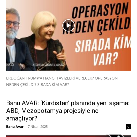
ERDOĞAN TRUMP’A HANGİ TAVİZLERİ VERECEK? OPERASYON
NEDEN ÇEKİLDİ? SIRADA KİM VAR?
Banu AVAR: ‘Kürdistan’ planında yeni aşama:
ABD, Mezopotamya projesiyle ne
amaçlıyor?
Banu Avar
-
7 Nisan 2025
0