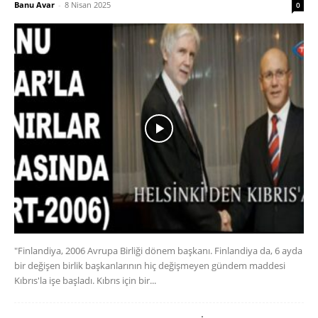
Banu Avar
-
8 Nisan 2025
0
"Finlandiya, 2006 Avrupa Birliği dönem başkanı. Finlandiya da, 6 ayda
bir değişen birlik başkanlarının hiç değişmeyen gündem maddesi
Kıbrıs'la işe başladı. Kıbrıs için bir...