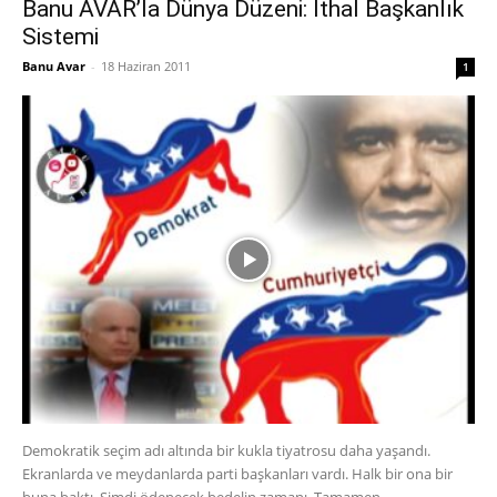
Banu AVAR’la Dünya Düzeni: İthal Başkanlık
Sistemi
Banu Avar
-
18 Haziran 2011
1
Demokratik seçim adı altında bir kukla tiyatrosu daha yaşandı.
Ekranlarda ve meydanlarda parti başkanları vardı. Halk bir ona bir
buna baktı. Şimdi ödenecek bedelin zamanı. Tamamen...