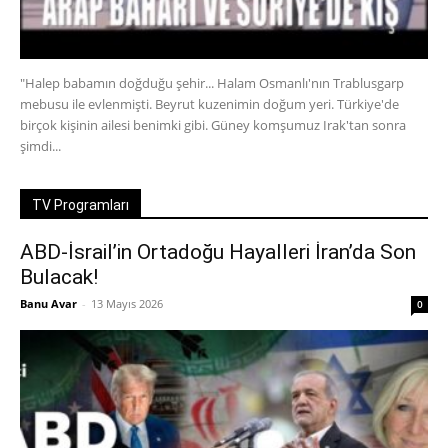
"Halep babamın doğduğu şehir... Halam Osmanlı'nın Trablusgarp
mebusu ile evlenmişti. Beyrut kuzenimin doğum yeri. Türkiye'de
birçok kişinin ailesi benimki gibi. Güney komşumuz Irak'tan sonra
şimdi...
TV Programları
ABD-İsrail’in Ortadoğu Hayalleri İran’da Son
Bulacak!
Banu Avar
-
13 Mayıs 2026
0