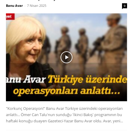
Banu Avar
-
7 Nisan 2025
0
"Korkunç Operasyon!" Banu Avar Türkiye üzerindeki operasyonları
anlattı... Ömer Can Talu'nun sunduğu 'İkinci Bakış' programının bu
haftaki konuğu duayen Gazeteci-Yazar Banu Avar oldu. Avar, yeni...