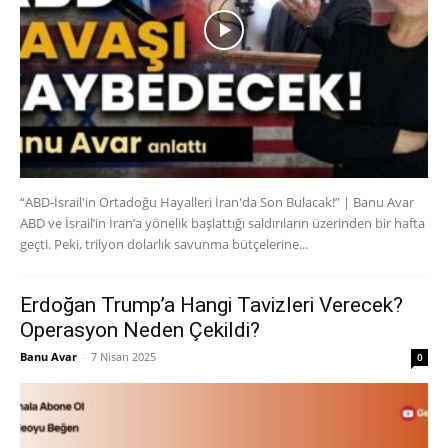
“ABD-İsrail'in Ortadoğu Hayalleri İran'da Son Bulacak!” | Banu Avar
ABD ve İsrail’in İran’a yönelik başlattığı saldırıların üzerinden bir hafta
geçti. Peki, trilyon dolarlık savunma bütçelerine...
Erdoğan Trump’a Hangi Tavizleri Verecek?
Operasyon Neden Çekildi?
Banu Avar
-
7 Nisan 2025
0