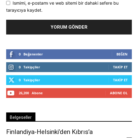
Ismimi, e-postamı ve web sitemi bir dahaki sefere bu
tarayıcıya kaydet.
0
Beğenenler
BEĞEN
0
Takipçiler
TAKIP ET
0
Takipçiler
TAKIP ET
26,200
Abone
ABONE OL
Belgeseller
Finlandiya-Helsinki’den Kıbrıs’a