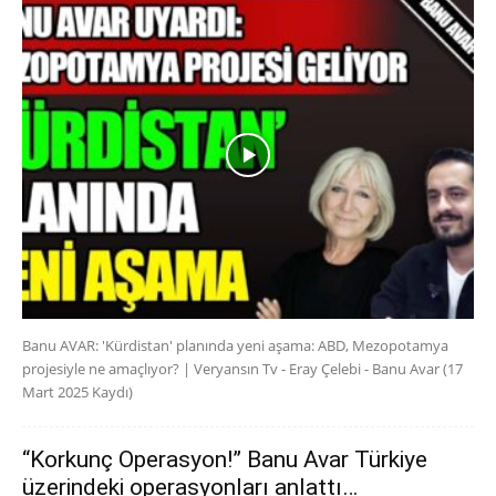
Banu AVAR: 'Kürdistan' planında yeni aşama: ABD, Mezopotamya
projesiyle ne amaçlıyor? | Veryansın Tv - Eray Çelebi - Banu Avar (17
Mart 2025 Kaydı)
“Korkunç Operasyon!” Banu Avar Türkiye
üzerindeki operasyonları anlattı…