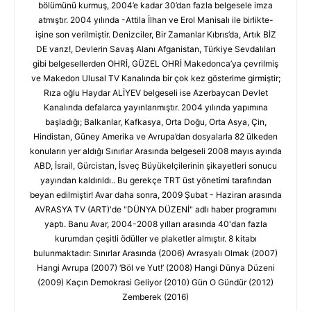
bölümünü kurmuş, 2004’e kadar 30’dan fazla belgesele imza
atmıştır. 2004 yılında -Attila İlhan ve Erol Manisalı ile birlikte-
işine son verilmiştir. Denizciler, Bir Zamanlar Kıbrıs’da, Artık BİZ
DE varız!, Devlerin Savaş Alanı Afganistan, Türkiye Sevdalıları
gibi belgesellerden OHRİ, GÜZEL OHRİ Makedonca’ya çevrilmiş
ve Makedon Ulusal TV Kanalında bir çok kez gösterime girmiştir;
Rıza oğlu Haydar ALİYEV belgeseli ise Azerbaycan Devlet
Kanalında defalarca yayınlanmıştır. 2004 yılında yapımına
başladığı; Balkanlar, Kafkasya, Orta Doğu, Orta Asya, Çin,
Hindistan, Güney Amerika ve Avrupa’dan dosyalarla 82 ülkeden
konuların yer aldığı Sınırlar Arasında belgeseli 2008 mayıs ayında
ABD, İsrail, Gürcistan, İsveç Büyükelçilerinin şikayetleri sonucu
yayından kaldırıldı.. Bu gerekçe TRT üst yönetimi tarafından
beyan edilmiştir! Avar daha sonra, 2009 Şubat - Haziran arasında
AVRASYA TV (ART)'de "DÜNYA DÜZENİ" adlı haber programını
yaptı. Banu Avar, 2004-2008 yılları arasında 40'dan fazla
kurumdan çeşitli ödüller ve plaketler almıştır. 8 kitabı
bulunmaktadır: Sınırlar Arasında (2006) Avrasyalı Olmak (2007)
Hangi Avrupa (2007) ‘Böl ve Yut!’ (2008) Hangi Dünya Düzeni
(2009) Kaçın Demokrasi Geliyor (2010) Gün O Gündür (2012)
Zemberek (2016)