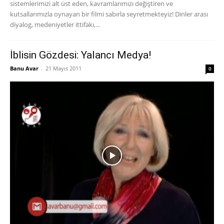
sistemlerimizi alt üst eden, kavramlarımızı değiştiren ve
kutsallarımızla oynayan bir filmi sabırla seyretmekteyiz! Dinler arası
diyalog, medeniyetler ittifakı,...
İblisin Gözdesi: Yalancı Medya!
Banu Avar
-
21 Mayıs 2011
0