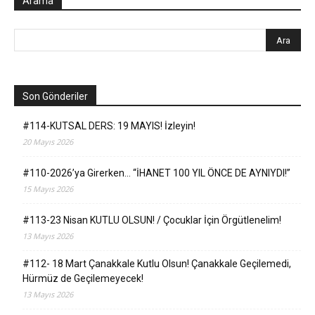
Arama
Son Gönderiler
#114-KUTSAL DERS: 19 MAYIS! İzleyin!
20 Mayıs 2026
#110-2026’ya Girerken… “İHANET 100 YIL ÖNCE DE AYNIYDI!”
15 Mayıs 2026
#113-23 Nisan KUTLU OLSUN! / Çocuklar İçin Örgütlenelim!
13 Mayıs 2026
#112- 18 Mart Çanakkale Kutlu Olsun! Çanakkale Geçilemedi,
Hürmüz de Geçilemeyecek!
13 Mayıs 2026