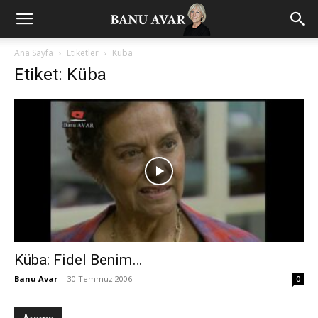
Ana Sayfa
Etiketler
Küba
Etiket: Küba
Küba: Fidel Benim…
Banu Avar
-
30 Temmuz 2006
0