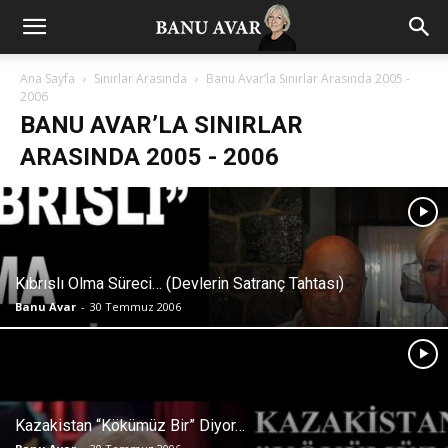
Ana Sayfa
Sınırlar Arasında
Banu Avar’la Sınırlar Arasında 2005 -
2006
BANU AVAR’LA SINIRLAR
ARASINDA 2005 - 2006
Kıbrıslı Olma Süreci… (Devlerin Satranç Tahtası)
Banu Avar
-
30 Temmuz 2006
Kazakistan “Kökümüz Bir” Diyor…