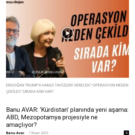
ERDOĞAN TRUMP’A HANGİ TAVİZLERİ VERECEK? OPERASYON NEDEN
ÇEKİLDİ? SIRADA KİM VAR?
Banu AVAR: ‘Kürdistan’ planında yeni aşama:
ABD, Mezopotamya projesiyle ne
amaçlıyor?
Banu Avar
-
7 Nisan 2025
0