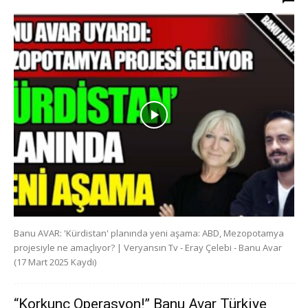
Banu AVAR: 'Kürdistan' planında yeni aşama: ABD, Mezopotamya
projesiyle ne amaçlıyor? | Veryansın Tv - Eray Çelebi - Banu Avar
(17 Mart 2025 Kaydı)
“Korkunç Operasyon!” Banu Avar Türkiye