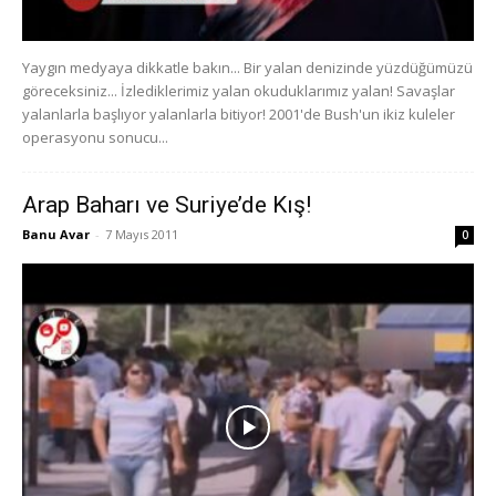
Yaygın medyaya dikkatle bakın... Bir yalan denizinde yüzdüğümüzü
göreceksiniz... İzlediklerimiz yalan okuduklarımız yalan! Savaşlar
yalanlarla başlıyor yalanlarla bitiyor! 2001'de Bush'un ikiz kuleler
operasyonu sonucu...
Arap Baharı ve Suriye’de Kış!
Banu Avar
-
7 Mayıs 2011
0