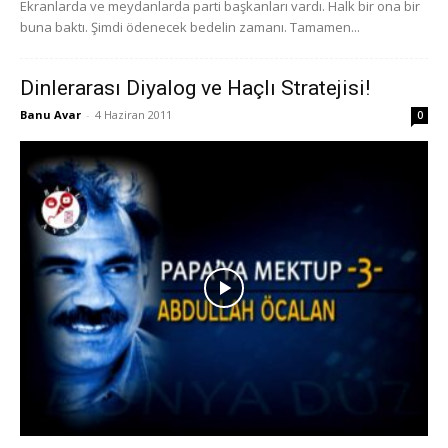
Ekranlarda ve meydanlarda parti başkanları vardı. Halk bir ona bir
buna baktı. Şimdi ödenecek bedelin zamanı. Tamamen...
Dinlerarası Diyalog ve Haçlı Stratejisi!
Banu Avar
-
4 Haziran 2011
0