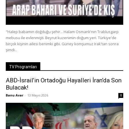
"Halep babamın doğduğu şehir... Halam Osmanlı'nın Trablusgarp
mebusu ile evlenmişti. Beyrut kuzenimin doğum yeri. Türkiye'de
birçok kişinin ailesi benimki gibi. Güney komşumuz Irak'tan sonra
şimdi...
TV Programları
ABD-İsrail’in Ortadoğu Hayalleri İran’da Son
Bulacak!
Banu Avar
-
13 Mayıs 2026
0