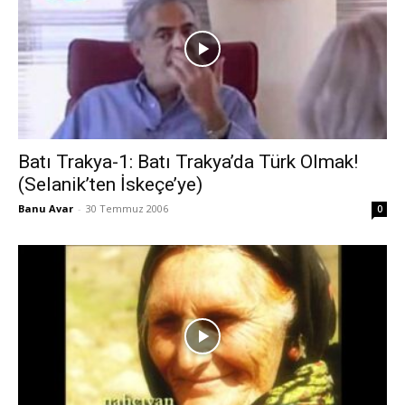
Batı Trakya-1: Batı Trakya’da Türk Olmak!
(Selanik’ten İskeçe’ye)
Banu Avar
-
30 Temmuz 2006
0