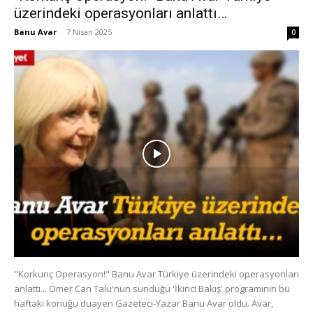
üzerindeki operasyonları anlattı…
Banu Avar
-
7 Nisan 2025
0
"Korkunç Operasyon!" Banu Avar Türkiye üzerindeki operasyonları
anlattı... Ömer Can Talu'nun sunduğu 'İkinci Bakış' programının bu
haftaki konuğu duayen Gazeteci-Yazar Banu Avar oldu. Avar,