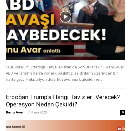
“ABD-İsrail'in Ortadoğu Hayalleri İran'da Son Bulacak!” | Banu Avar
ABD ve İsrail’in İran’a yönelik başlattığı saldırıların üzerinden bir
hafta geçti. Peki, trilyon dolarlık savunma bütçelerine...
Erdoğan Trump’a Hangi Tavizleri Verecek?
Operasyon Neden Çekildi?
Banu Avar
-
7 Nisan 2025
0