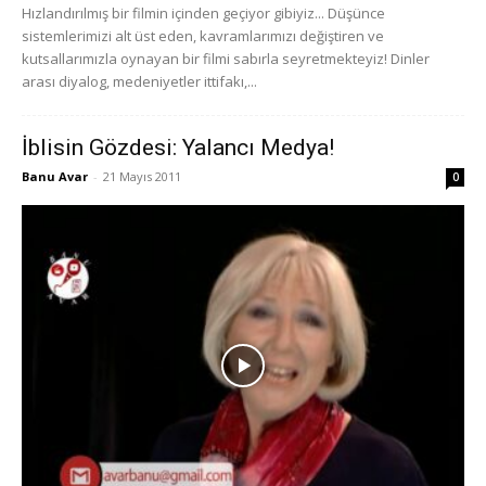
Hızlandırılmış bir filmin içinden geçiyor gibiyiz... Düşünce
sistemlerimizi alt üst eden, kavramlarımızı değiştiren ve
kutsallarımızla oynayan bir filmi sabırla seyretmekteyiz! Dinler
arası diyalog, medeniyetler ittifakı,...
İblisin Gözdesi: Yalancı Medya!
Banu Avar
-
21 Mayıs 2011
0