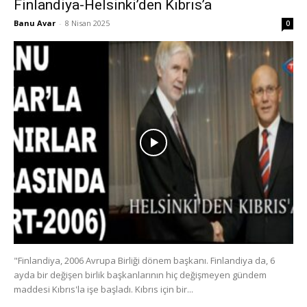
Finlandiya-Helsinki’den Kıbrıs’a
Banu Avar
-
8 Nisan 2025
0
"Finlandiya, 2006 Avrupa Birliği dönem başkanı. Finlandiya da, 6
ayda bir değişen birlik başkanlarının hiç değişmeyen gündem
maddesi Kıbrıs'la işe başladı. Kıbrıs için bir...