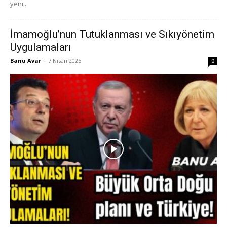
yeni...
İmamoğlu’nun Tutuklanması ve Sıkıyönetim
Uygulamaları
Banu Avar
-
7 Nisan 2025
0