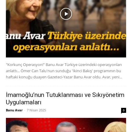
"Korkunç Operasyon!" Banu Avar Türkiye üzerindeki operasyonları
anlattı... Ömer Can Talu'nun sunduğu 'İkinci Bakış' programının bu
haftaki konuğu duayen Gazeteci-Yazar Banu Avar oldu. Avar, yeni...
İmamoğlu’nun Tutuklanması ve Sıkıyönetim
Uygulamaları
Banu Avar
-
7 Nisan 2025
0