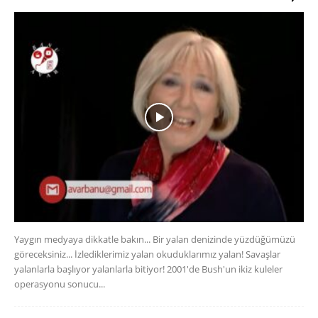
Yaygın medyaya dikkatle bakın... Bir yalan denizinde yüzdüğümüzü
göreceksiniz... İzlediklerimiz yalan okuduklarımız yalan! Savaşlar
yalanlarla başlıyor yalanlarla bitiyor! 2001'de Bush'un ikiz kuleler
operasyonu sonucu...