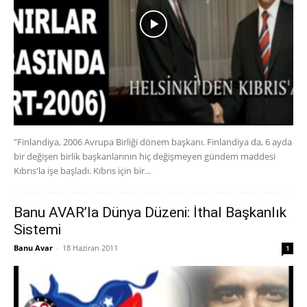
"Finlandiya, 2006 Avrupa Birliği dönem başkanı. Finlandiya da, 6 ayda
bir değişen birlik başkanlarının hiç değişmeyen gündem maddesi
Kıbrıs'la işe başladı. Kıbrıs için bir...
Banu AVAR’la Dünya Düzeni: İthal Başkanlık
Sistemi
Banu Avar
-
18 Haziran 2011
1