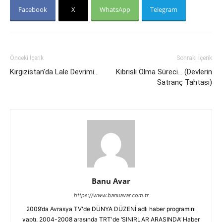
Facebook
X
WhatsApp
Telegram
Önceki İçerik
Sonraki İçerik
Kırgızistan’da Lale Devrimi…
Kıbrıslı Olma Süreci… (Devlerin
Satranç Tahtası)
Banu Avar
https://www.banuavar.com.tr
2009’da Avrasya TV'de DÜNYA DÜZENİ adlı haber programını
yaptı. 2004-2008 arasında TRT'de ‘SINIRLAR ARASINDA’ Haber