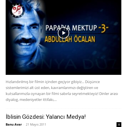
Hızlandırılmış bir filmin içinden geçiyor gibiyiz... Düşünce
sistemlerimizi alt üst eden, kavramlarımızı değiştiren ve
kutsallarımızla oynayan bir filmi sabırla seyretmekteyiz! Dinler arası
diyalog, medeniyetler ittifakı,...
İblisin Gözdesi: Yalancı Medya!
Banu Avar
-
21 Mayıs 2011
0