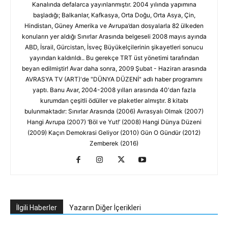
Kanalında defalarca yayınlanmıştır. 2004 yılında yapımına
başladığı; Balkanlar, Kafkasya, Orta Doğu, Orta Asya, Çin,
Hindistan, Güney Amerika ve Avrupa’dan dosyalarla 82 ülkeden
konuların yer aldığı Sınırlar Arasında belgeseli 2008 mayıs ayında
ABD, İsrail, Gürcistan, İsveç Büyükelçilerinin şikayetleri sonucu
yayından kaldırıldı.. Bu gerekçe TRT üst yönetimi tarafından
beyan edilmiştir! Avar daha sonra, 2009 Şubat - Haziran arasında
AVRASYA TV (ART)'de "DÜNYA DÜZENİ" adlı haber programını
yaptı. Banu Avar, 2004-2008 yılları arasında 40'dan fazla
kurumdan çeşitli ödüller ve plaketler almıştır. 8 kitabı
bulunmaktadır: Sınırlar Arasında (2006) Avrasyalı Olmak (2007)
Hangi Avrupa (2007) ‘Böl ve Yut!’ (2008) Hangi Dünya Düzeni
(2009) Kaçın Demokrasi Geliyor (2010) Gün O Gündür (2012)
Zemberek (2016)
İlgili Haberler
Yazarın Diğer İçerikleri