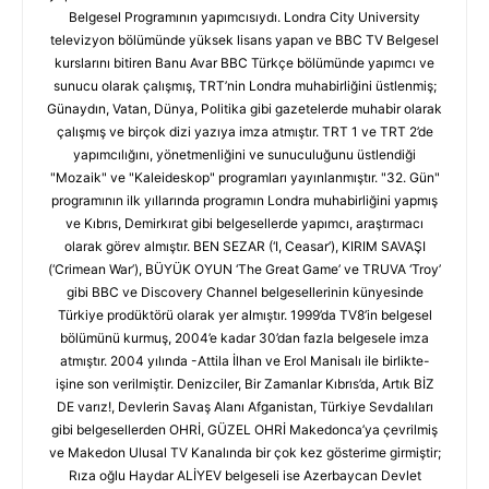
Belgesel Programının yapımcısıydı. Londra City University
televizyon bölümünde yüksek lisans yapan ve BBC TV Belgesel
kurslarını bitiren Banu Avar BBC Türkçe bölümünde yapımcı ve
sunucu olarak çalışmış, TRT’nin Londra muhabirliğini üstlenmiş;
Günaydın, Vatan, Dünya, Politika gibi gazetelerde muhabir olarak
çalışmış ve birçok dizi yazıya imza atmıştır. TRT 1 ve TRT 2’de
yapımcılığını, yönetmenliğini ve sunuculuğunu üstlendiği
"Mozaik" ve "Kaleideskop" programları yayınlanmıştır. "32. Gün"
programının ilk yıllarında programın Londra muhabirliğini yapmış
ve Kıbrıs, Demirkırat gibi belgesellerde yapımcı, araştırmacı
olarak görev almıştır. BEN SEZAR (‘I, Ceasar’), KIRIM SAVAŞI
(‘Crimean War’), BÜYÜK OYUN ‘The Great Game’ ve TRUVA ‘Troy’
gibi BBC ve Discovery Channel belgesellerinin künyesinde
Türkiye prodüktörü olarak yer almıştır. 1999’da TV8’in belgesel
bölümünü kurmuş, 2004’e kadar 30’dan fazla belgesele imza
atmıştır. 2004 yılında -Attila İlhan ve Erol Manisalı ile birlikte-
işine son verilmiştir. Denizciler, Bir Zamanlar Kıbrıs’da, Artık BİZ
DE varız!, Devlerin Savaş Alanı Afganistan, Türkiye Sevdalıları
gibi belgesellerden OHRİ, GÜZEL OHRİ Makedonca’ya çevrilmiş
ve Makedon Ulusal TV Kanalında bir çok kez gösterime girmiştir;
Rıza oğlu Haydar ALİYEV belgeseli ise Azerbaycan Devlet