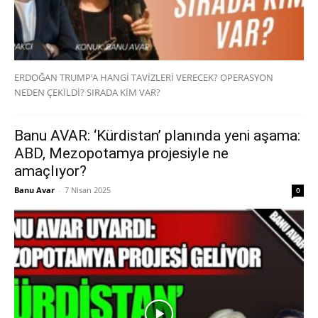
ERDOĞAN TRUMP’A HANGİ TAVİZLERİ VERECEK? OPERASYON
NEDEN ÇEKİLDİ? SIRADA KİM VAR?
Banu AVAR: ‘Kürdistan’ planında yeni aşama:
ABD, Mezopotamya projesiyle ne
amaçlıyor?
Banu Avar
-
7 Nisan 2025
0