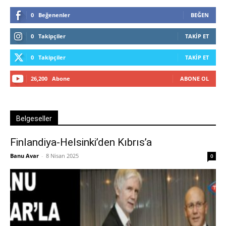
0
Beğenenler
BEĞEN
0
Takipçiler
TAKIP ET
0
Takipçiler
TAKIP ET
26,200
Abone
ABONE OL
Belgeseller
Finlandiya-Helsinki’den Kıbrıs’a
Banu Avar
-
8 Nisan 2025
0