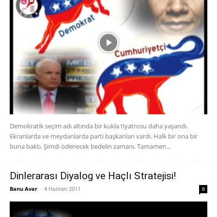
Demokratik seçim adı altında bir kukla tiyatrosu daha yaşandı.
Ekranlarda ve meydanlarda parti başkanları vardı. Halk bir ona bir
buna baktı. Şimdi ödenecek bedelin zamanı. Tamamen...
Dinlerarası Diyalog ve Haçlı Stratejisi!
Banu Avar
-
4 Haziran 2011
0