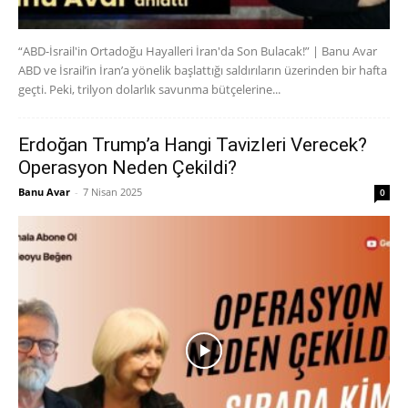
“ABD-İsrail'in Ortadoğu Hayalleri İran'da Son Bulacak!” | Banu Avar
ABD ve İsrail’in İran’a yönelik başlattığı saldırıların üzerinden bir hafta
geçti. Peki, trilyon dolarlık savunma bütçelerine...
Erdoğan Trump’a Hangi Tavizleri Verecek?
Operasyon Neden Çekildi?
Banu Avar
-
7 Nisan 2025
0