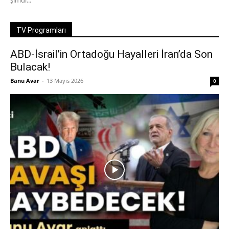
şimdi...
TV Programları
ABD-İsrail’in Ortadoğu Hayalleri İran’da Son
Bulacak!
Banu Avar
-
13 Mayıs 2026
0