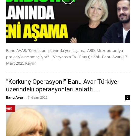
Banu AVAR: 'Kürdistan' planında yeni aşama: ABD, Mezopotamya
projesiyle ne amaçlıyor? | Veryansın Tv - Eray Çelebi - Banu Avar (17
Mart 2025 Kaydı)
“Korkunç Operasyon!” Banu Avar Türkiye
üzerindeki operasyonları anlattı…
Banu Avar
-
7 Nisan 2025
0