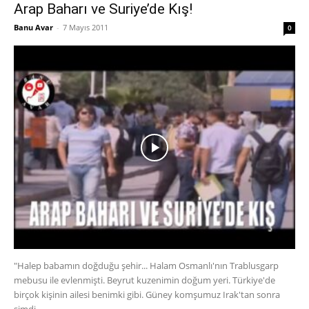
Arap Baharı ve Suriye’de Kış!
Banu Avar
-
7 Mayıs 2011
0
"Halep babamın doğduğu şehir... Halam Osmanlı'nın Trablusgarp
mebusu ile evlenmişti. Beyrut kuzenimin doğum yeri. Türkiye'de
birçok kişinin ailesi benimki gibi. Güney komşumuz Irak'tan sonra