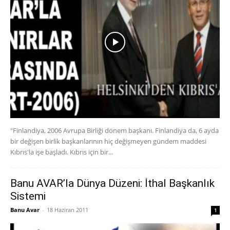
"Finlandiya, 2006 Avrupa Birliği dönem başkanı. Finlandiya da, 6 ayda
bir değişen birlik başkanlarının hiç değişmeyen gündem maddesi
Kıbrıs'la işe başladı. Kıbrıs için bir...
Banu AVAR’la Dünya Düzeni: İthal Başkanlık
Sistemi
Banu Avar
-
18 Haziran 2011
1