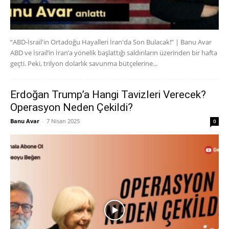
“ABD-İsrail'in Ortadoğu Hayalleri İran'da Son Bulacak!” | Banu Avar
ABD ve İsrail’in İran’a yönelik başlattığı saldırıların üzerinden bir hafta
geçti. Peki, trilyon dolarlık savunma bütçelerine...
Erdoğan Trump’a Hangi Tavizleri Verecek?
Operasyon Neden Çekildi?
Banu Avar
-
7 Nisan 2025
0