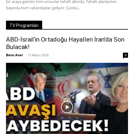
bir araya getiren tüm unsurlar tehdit altında. Tehdit alanlarının
başında Kürt vatandaşları geliyor. Çünkü...
TV Programları
ABD-İsrail’in Ortadoğu Hayalleri İran’da Son
Bulacak!
Banu Avar
-
13 Mayıs 2026
0