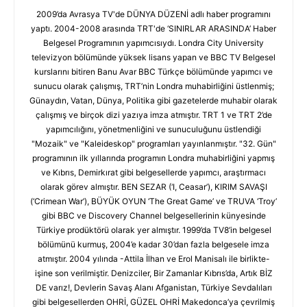
2009’da Avrasya TV'de DÜNYA DÜZENİ adlı haber programını
yaptı. 2004-2008 arasında TRT'de ‘SINIRLAR ARASINDA’ Haber
Belgesel Programının yapımcısıydı. Londra City University
televizyon bölümünde yüksek lisans yapan ve BBC TV Belgesel
kurslarını bitiren Banu Avar BBC Türkçe bölümünde yapımcı ve
sunucu olarak çalışmış, TRT’nin Londra muhabirliğini üstlenmiş;
Günaydın, Vatan, Dünya, Politika gibi gazetelerde muhabir olarak
çalışmış ve birçok dizi yazıya imza atmıştır. TRT 1 ve TRT 2’de
yapımcılığını, yönetmenliğini ve sunuculuğunu üstlendiği
"Mozaik" ve "Kaleideskop" programları yayınlanmıştır. "32. Gün"
programının ilk yıllarında programın Londra muhabirliğini yapmış
ve Kıbrıs, Demirkırat gibi belgesellerde yapımcı, araştırmacı
olarak görev almıştır. BEN SEZAR (‘I, Ceasar’), KIRIM SAVAŞI
(‘Crimean War’), BÜYÜK OYUN ‘The Great Game’ ve TRUVA ‘Troy’
gibi BBC ve Discovery Channel belgesellerinin künyesinde
Türkiye prodüktörü olarak yer almıştır. 1999’da TV8’in belgesel
bölümünü kurmuş, 2004’e kadar 30’dan fazla belgesele imza
atmıştır. 2004 yılında -Attila İlhan ve Erol Manisalı ile birlikte-
işine son verilmiştir. Denizciler, Bir Zamanlar Kıbrıs’da, Artık BİZ
DE varız!, Devlerin Savaş Alanı Afganistan, Türkiye Sevdalıları
gibi belgesellerden OHRİ, GÜZEL OHRİ Makedonca’ya çevrilmiş