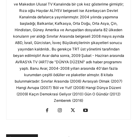
ve Makedon Ulusal TV Kanalında bir çok kez gösterime girmiştir;
Rıza oğlu Haydar ALİYEV belgeseli ise Azerbaycan Devlet
Kanalında defalarca yayınlanmıştır. 2004 yılında yapımına
başladığı; Balkanlar, Kafkasya, Orta Doğu, Orta Asya, Çin,
Hindistan, Güney Amerika ve Avrupa’dan dosyalarla 82 ülkeden
konuların yer aldığı Sınırlar Arasında belgeseli 2008 mayıs ayında
ABD, İsrail, Gürcistan, İsveç Büyükelçilerinin şikayetleri sonucu
yayından kaldırıldı.. Bu gerekçe TRT üst yönetimi tarafından
beyan edilmiştir! Avar daha sonra, 2009 Şubat - Haziran arasında
AVRASYA TV (ART)'de "DÜNYA DÜZENİ" adlı haber programını
yaptı. Banu Avar, 2004-2008 yılları arasında 40'dan fazla
kurumdan çeşitli ödüller ve plaketler almıştır. 8 kitabı
bulunmaktadır: Sınırlar Arasında (2006) Avrasyalı Olmak (2007)
Hangi Avrupa (2007) ‘Böl ve Yut!’ (2008) Hangi Dünya Düzeni
(2009) Kaçın Demokrasi Geliyor (2010) Gün O Gündür (2012)
Zemberek (2016)