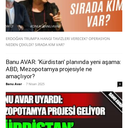
ERDOĞAN TRUMP’A HANGİ TAVİZLERİ VERECEK? OPERASYON
NEDEN ÇEKİLDİ? SIRADA KİM VAR?
Banu AVAR: ‘Kürdistan’ planında yeni aşama:
ABD, Mezopotamya projesiyle ne
amaçlıyor?
Banu Avar
-
7 Nisan 2025
0