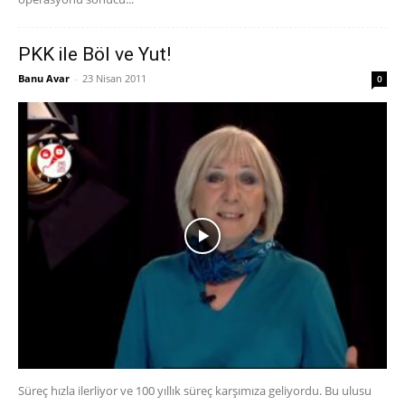
PKK ile Böl ve Yut!
Banu Avar
-
23 Nisan 2011
0
Süreç hızla ilerliyor ve 100 yıllık süreç karşımıza geliyordu. Bu ulusu