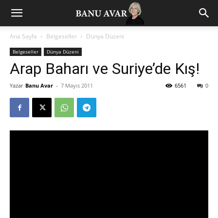
Ana Sayfa
Belgeseller
Dünya Düzeni
Belgeseller
Dünya Düzeni
Arap Baharı ve Suriye’de Kış!
Yazar
Banu Avar
-
7 Mayıs 2011
6561
0