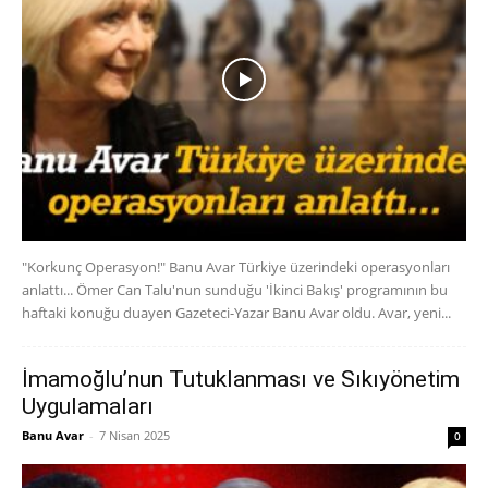
"Korkunç Operasyon!" Banu Avar Türkiye üzerindeki operasyonları
anlattı... Ömer Can Talu'nun sunduğu 'İkinci Bakış' programının bu
haftaki konuğu duayen Gazeteci-Yazar Banu Avar oldu. Avar, yeni...
İmamoğlu’nun Tutuklanması ve Sıkıyönetim
Uygulamaları
Banu Avar
-
7 Nisan 2025
0