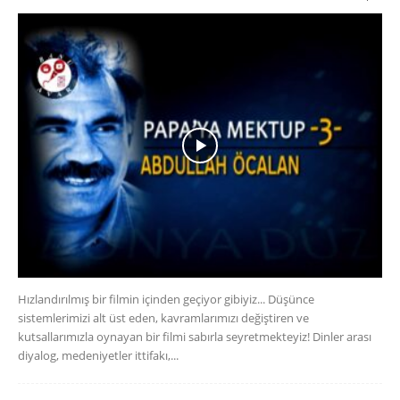
Hızlandırılmış bir filmin içinden geçiyor gibiyiz... Düşünce
sistemlerimizi alt üst eden, kavramlarımızı değiştiren ve
kutsallarımızla oynayan bir filmi sabırla seyretmekteyiz! Dinler arası
diyalog, medeniyetler ittifakı,...