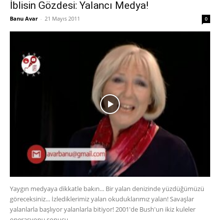
İblisin Gözdesi: Yalancı Medya!
Banu Avar
-
21 Mayıs 2011
0
Yaygın medyaya dikkatle bakın... Bir yalan denizinde yüzdüğümüzü
göreceksiniz... İzlediklerimiz yalan okuduklarımız yalan! Savaşlar
yalanlarla başlıyor yalanlarla bitiyor! 2001'de Bush'un ikiz kuleler
operasyonu sonucu...