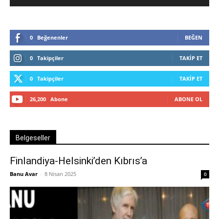
0
Beğenenler
BEĞEN
0
Takipçiler
TAKIP ET
0
Takipçiler
TAKIP ET
26,200
Abone
ABONE OL
Belgeseller
Finlandiya-Helsinki’den Kıbrıs’a
Banu Avar
-
8 Nisan 2025
0