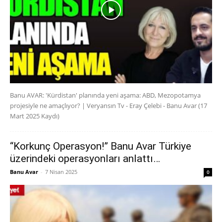
Banu AVAR: 'Kürdistan' planında yeni aşama: ABD, Mezopotamya
projesiyle ne amaçlıyor? | Veryansın Tv - Eray Çelebi - Banu Avar (17
Mart 2025 Kaydı)
“Korkunç Operasyon!” Banu Avar Türkiye
üzerindeki operasyonları anlattı…
Banu Avar
-
7 Nisan 2025
0