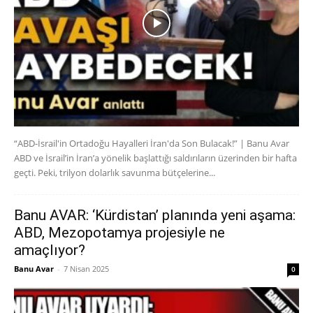
“ABD-İsrail'in Ortadoğu Hayalleri İran'da Son Bulacak!” | Banu Avar
ABD ve İsrail’in İran’a yönelik başlattığı saldırıların üzerinden bir hafta
geçti. Peki, trilyon dolarlık savunma bütçelerine...
Banu AVAR: ‘Kürdistan’ planında yeni aşama:
ABD, Mezopotamya projesiyle ne
amaçlıyor?
Banu Avar
-
7 Nisan 2025
0