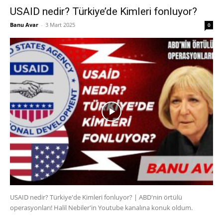
USAID nedir? Türkiye’de Kimleri fonluyor?
Banu Avar
-
3 Mart 2025
0
USAID nedir? Türkiye'de Kimleri fonluyor? | ABD'nin örtülü
operasyonları! Halil Nebiler'in Youtube kanalına konuk oldum.