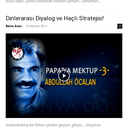
buna baktı. Şimdi ödenecek bedelin zamanı. Tamamen...
Dinlerarası Diyalog ve Haçlı Stratejisi!
Banu Avar
-
4 Haziran 2011
0
Hızlandırılmış bir filmin içinden geçiyor gibiyiz... Düşünce