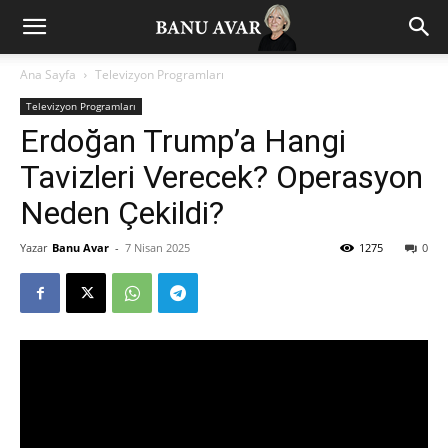
Ana Sayfa
Televizyon Programları
Televizyon Programları
Erdoğan Trump’a Hangi
Tavizleri Verecek? Operasyon
Neden Çekildi?
Yazar
Banu Avar
-
7 Nisan 2025
1275
0