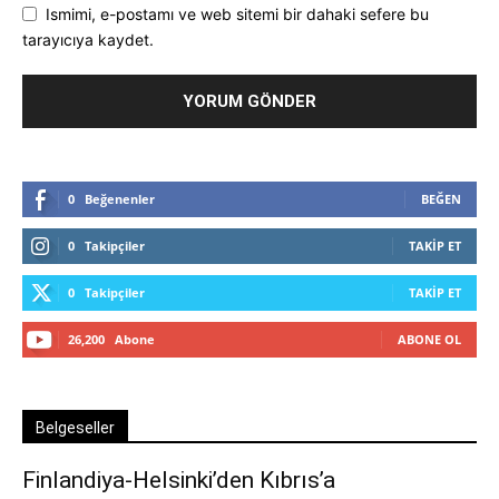
Ismimi, e-postamı ve web sitemi bir dahaki sefere bu
tarayıcıya kaydet.
0
Beğenenler
BEĞEN
0
Takipçiler
TAKIP ET
0
Takipçiler
TAKIP ET
26,200
Abone
ABONE OL
Belgeseller
Finlandiya-Helsinki’den Kıbrıs’a