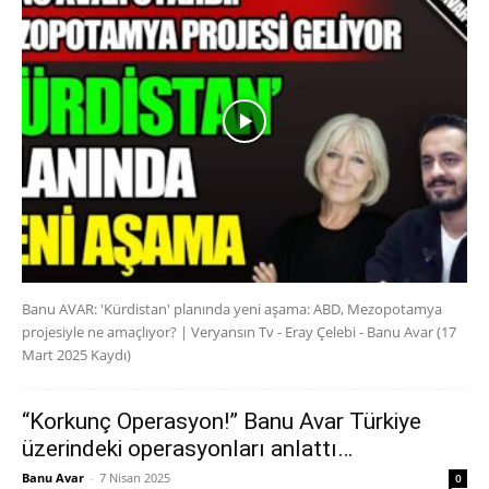
Banu AVAR: 'Kürdistan' planında yeni aşama: ABD, Mezopotamya
projesiyle ne amaçlıyor? | Veryansın Tv - Eray Çelebi - Banu Avar (17
Mart 2025 Kaydı)
“Korkunç Operasyon!” Banu Avar Türkiye
üzerindeki operasyonları anlattı…
Banu Avar
-
7 Nisan 2025
0