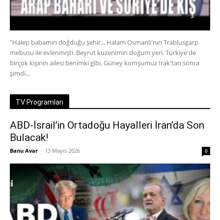
"Halep babamın doğduğu şehir... Halam Osmanlı'nın Trablusgarp
mebusu ile evlenmişti. Beyrut kuzenimin doğum yeri. Türkiye'de
birçok kişinin ailesi benimki gibi. Güney komşumuz Irak'tan sonra
şimdi...
TV Programları
ABD-İsrail’in Ortadoğu Hayalleri İran’da Son
Bulacak!
Banu Avar
-
13 Mayıs 2026
0