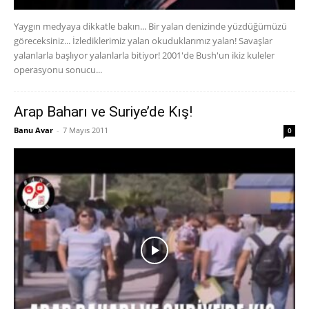
Yaygın medyaya dikkatle bakın... Bir yalan denizinde yüzdüğümüzü
göreceksiniz... İzlediklerimiz yalan okuduklarımız yalan! Savaşlar
yalanlarla başlıyor yalanlarla bitiyor! 2001'de Bush'un ikiz kuleler
operasyonu sonucu...
Arap Baharı ve Suriye’de Kış!
Banu Avar
-
7 Mayıs 2011
0