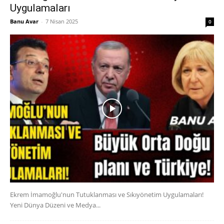
Uygulamaları
Banu Avar
-
7 Nisan 2025
0
Ekrem İmamoğlu'nun Tutuklanması ve Sıkıyönetim Uygulamaları!
Yeni Dünya Düzeni ve Medya...