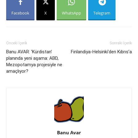
Facebook
X
WhatsApp
Telegram
Önceki İçerik
Sonraki İçerik
Banu AVAR: ‘Kürdistan’
Finlandiya-Helsinki’den Kıbrıs’a
planında yeni aşama: ABD,
Mezopotamya projesiyle ne
amaçlıyor?
Banu Avar