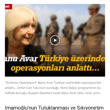
"Korkunç Operasyon!" Banu Avar Türkiye üzerindeki operasyonları
anlattı... Ömer Can Talu'nun sunduğu 'İkinci Bakış' programının bu
haftaki konuğu duayen Gazeteci-Yazar Banu Avar oldu. Avar, yeni...
İmamoğlu’nun Tutuklanması ve Sıkıyönetim