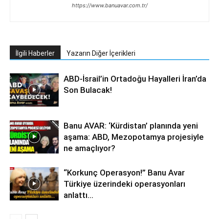
https://www.banuavar.com.tr/
İlgili Haberler
Yazarın Diğer İçerikleri
ABD-İsrail’in Ortadoğu Hayalleri İran’da
Son Bulacak!
Banu AVAR: ‘Kürdistan’ planında yeni
aşama: ABD, Mezopotamya projesiyle
ne amaçlıyor?
“Korkunç Operasyon!” Banu Avar
Türkiye üzerindeki operasyonları
anlattı…