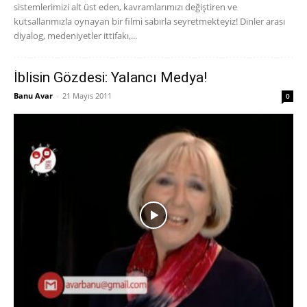
sistemlerimizi alt üst eden, kavramlarımızı değiştiren ve
kutsallarımızla oynayan bir filmi sabırla seyretmekteyiz! Dinler arası
diyalog, medeniyetler ittifakı,...
İblisin Gözdesi: Yalancı Medya!
Banu Avar
-
21 Mayıs 2011
0