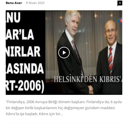
Banu Avar
-
8 Nisan 2025
0
"Finlandiya, 2006 Avrupa Birliği dönem başkanı. Finlandiya da, 6 ayda
bir değişen birlik başkanlarının hiç değişmeyen gündem maddesi
Kıbrıs'la işe başladı. Kıbrıs için bir...