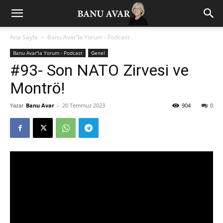
Ana Sayfa
Banu Avar'la Yorum - Podcast
Banu Avar'la Yorum - Podcast
Genel
#93- Son NATO Zirvesi ve
Montrö!
Yazar
Banu Avar
-
20 Temmuz 2023
904
0