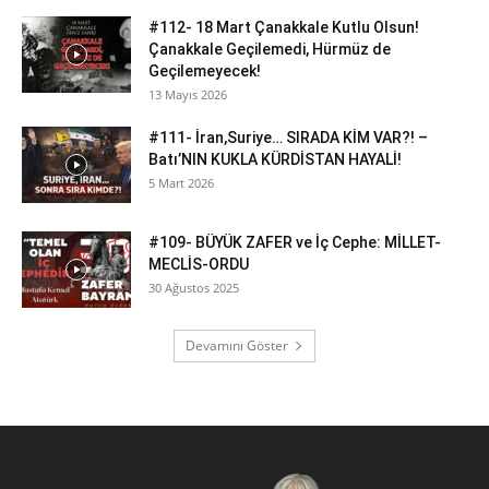
#112- 18 Mart Çanakkale Kutlu Olsun!
Çanakkale Geçilemedi, Hürmüz de
Geçilemeyecek!
13 Mayıs 2026
#111- İran,Suriye… SIRADA KİM VAR?! –
Batı’NIN KUKLA KÜRDİSTAN HAYALİ!
5 Mart 2026
#109- BÜYÜK ZAFER ve İç Cephe: MİLLET-
MECLİS-ORDU
30 Ağustos 2025
Devamını Göster