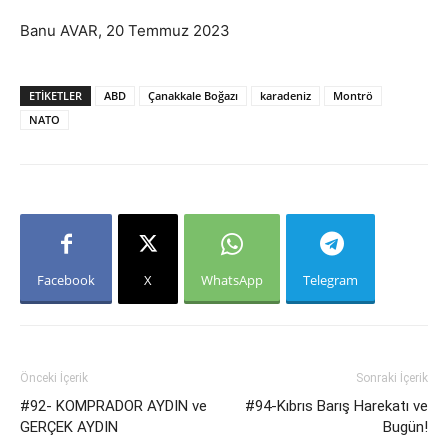
Banu AVAR, 20 Temmuz 2023
ETIKETLER
ABD
Çanakkale Boğazı
karadeniz
Montrö
NATO
Facebook
X
WhatsApp
Telegram
Önceki İçerik
Sonraki İçerik
#92- KOMPRADOR AYDIN ve
#94-Kıbrıs Barış Harekatı ve
GERÇEK AYDIN
Bugün!