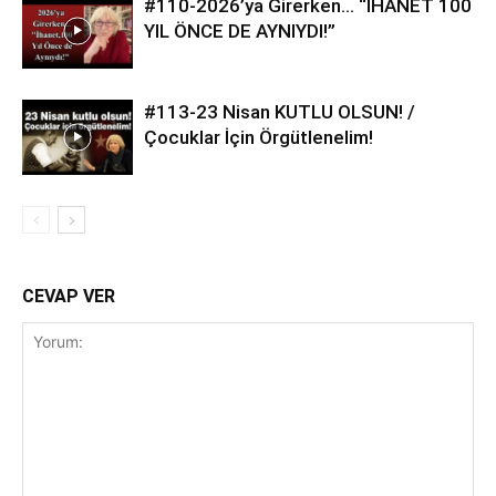
#110-2026’ya Girerken… “İHANET 100
YIL ÖNCE DE AYNIYDI!”
#113-23 Nisan KUTLU OLSUN! /
Çocuklar İçin Örgütlenelim!
CEVAP VER