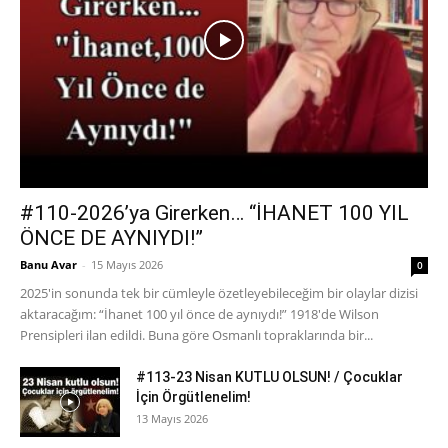
#110-2026’ya Girerken… “İHANET 100 YIL
ÖNCE DE AYNIYDI!”
Banu Avar
-
15 Mayıs 2026
0
2025'in sonunda tek bir cümleyle özetleyebileceğim bir olaylar dizisi
aktaracağım: “İhanet 100 yıl önce de aynıydı!” 1918'de Wilson
Prensipleri ilan edildi. Buna göre Osmanlı topraklarında bir...
#113-23 Nisan KUTLU OLSUN! / Çocuklar
İçin Örgütlenelim!
13 Mayıs 2026