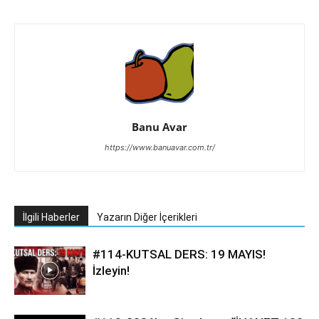
Banu Avar
https://www.banuavar.com.tr/
İlgili Haberler
Yazarın Diğer İçerikleri
#114-KUTSAL DERS: 19 MAYIS!
İzleyin!