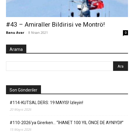
#43 – Amiraller Bildirisi ve Montrö!
Banu Avar
-
8 Nisan 2021
0
Arama
Son Gönderiler
#114-KUTSAL DERS: 19 MAYIS! İzleyin!
20 Mayıs 2026
#110-2026’ya Girerken… “İHANET 100 YIL ÖNCE DE AYNIYDI!”
15 Mayıs 2026