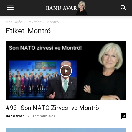
Ana Sayfa
Etiketler
Montrö
Etiket: Montrö
#93- Son NATO Zirvesi ve Montrö!
Banu Avar
-
20 Temmuz 2023
0