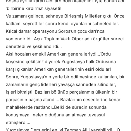
Bosna ayrılık kararı aldı ardından katledildi. İşte bunun adı
‘birbirine kırdırma’ siyaseti!
Ve zamanı gelince, sahneye Birleşmiş Milletler çıktı. Önce
katliamı seyrettiler sonra kendi oyunlarını sahnelediler.
Kılcal damar operasyonu Soros’un çocukları’nca
yönlendirildi. Açık Toplum Vakfı Otpor adlı örgütler süreci
denetledi ve şekillendirdi…
Akıl hocaları emekli Amerikan generalleriydi…’Ordu
köşesine çekilsin!’ diyerek Yugoslavya halk Ordusuna
karşı çıkanlar Amerikan generallerinin esiri oldular!
Sonra, Yugoslavya’nın yerle bir edilmesinde kullanılan, bir
zamanların genç liderleri yavaşça sahneden silindiler,
işleri bitmişti. Bazıları bölünüp parçalanmış ülkenin bir
parçasının başına atandı… Bazılarının cesedlerine kenar
mahallelerde rastlandı..Belki de sürecin sonunda,
konuşmaya , neler olduğunu anlatmaya tevessül
etmişlerdi…
Yugoslavya Derslerini en iyi Teoman Alili yazabilirdi… O,