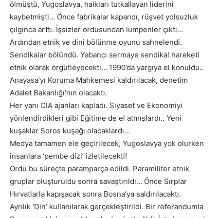
ölmüştü, Yugoslavya, halkları tutkallayan liderini
kaybetmişti… Önce fabrikalar kapandı, rüşvet yolsuzluk
çılgınca arttı. İşsizler ordusundan lumpenler çıktı…
Ardından etnik ve dini bölünme oyunu sahnelendi.
Sendikalar bölündü. Yabancı sermaye sendikal hareketi
etnik olarak örgütleyecekti… 1990’da yargıya el konuldu..
Anayasa’yı Koruma Mahkemesi kaldırılacak, denetim
Adalet Bakanlığı’nın olacaktı.
Her yanı CIA ajanları kapladı. Siyaset ve Ekonomiyi
yönlendirdikleri gibi Eğitime de el atmışlardı.. Yeni
kuşaklar Soros kuşağı olacaklardı…
Medya tamamen ele geçirilecek, Yugoslavya yok olurken
insanlara ‘pembe dizi’ izletilecekti!
Ordu bu süreçte paramparça edildi. Paramiliter etnik
gruplar oluşturuldu sonra savaştırıldı… Önce Sırplar
Hırvatlarla kapışacak sonra Bosna’ya saldırılacaktı.
Ayrılık ‘Din’ kullanılarak gerçekleştirildi. Bir referandumla