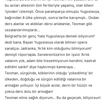
bu acıları ailesinin tüm fertleriyle yaşamış, olan biteni
‘içinden’ izlemişti. Önce paramparça olmuştu Yugoslavya,
bağrından 8 ülke çıkmıştı, sonra tarihe karışmıştı.. Ondan
ders alanlar ve aldıkları dersi anlatanlar, Teoman gibi
cezalandırılmışlardı…
Belgrad’ta bir genç ‘hala Yugoslavya demek istiyorum!’
dedi bana. Bayan Yugoslavya olarak bilinen opera
sanatçısı Jadranka, ‘Artık kim olduğumu bilmiyorum!’
demişti röportajda. Serebrenitza’nın bir işsizi ‘Artık
vatanım yok, adam bile hissetmiyorum kendimi, kastrat
edildim sanki!’ diye haykırmıştı kameraya…
Teoman, sürgünde, köklerinin olduğu ‘yokedilmiş’ bir
ülkeden, doğduğu ve sürgün edildiği vatanına bir
armağan yolluyor. İçi büyük acılar, derin bir hüzün ve
çokca ders dolu bir armağan!
Teoman eline sağlık diyorum… Bu da geçecek, biliyorsun!