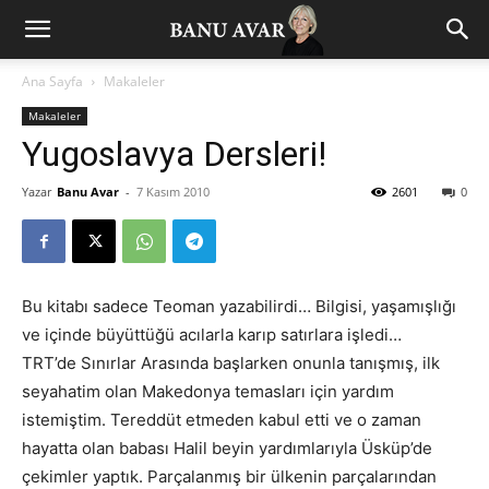
Ana Sayfa
Makaleler
Makaleler
Yugoslavya Dersleri!
Yazar
Banu Avar
-
7 Kasım 2010
2601
0
Bu kitabı sadece Teoman yazabilirdi… Bilgisi, yaşamışlığı
ve içinde büyüttüğü acılarla karıp satırlara işledi…
TRT’de Sınırlar Arasında başlarken onunla tanışmış, ilk
seyahatim olan Makedonya temasları için yardım
istemiştim. Tereddüt etmeden kabul etti ve o zaman
hayatta olan babası Halil beyin yardımlarıyla Üsküp’de
çekimler yaptık. Parçalanmış bir ülkenin parçalarından