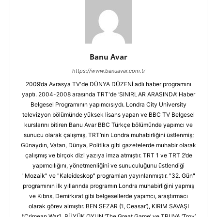
Banu Avar
https://www.banuavar.com.tr
2009’da Avrasya TV'de DÜNYA DÜZENİ adlı haber programını
yaptı. 2004-2008 arasında TRT'de ‘SINIRLAR ARASINDA’ Haber
Belgesel Programının yapımcısıydı. Londra City University
televizyon bölümünde yüksek lisans yapan ve BBC TV Belgesel
kurslarını bitiren Banu Avar BBC Türkçe bölümünde yapımcı ve
sunucu olarak çalışmış, TRT’nin Londra muhabirliğini üstlenmiş;
Günaydın, Vatan, Dünya, Politika gibi gazetelerde muhabir olarak
çalışmış ve birçok dizi yazıya imza atmıştır. TRT 1 ve TRT 2’de
yapımcılığını, yönetmenliğini ve sunuculuğunu üstlendiği
"Mozaik" ve "Kaleideskop" programları yayınlanmıştır. "32. Gün"
programının ilk yıllarında programın Londra muhabirliğini yapmış
ve Kıbrıs, Demirkırat gibi belgesellerde yapımcı, araştırmacı
olarak görev almıştır. BEN SEZAR (‘I, Ceasar’), KIRIM SAVAŞI
(‘Crimean War’), BÜYÜK OYUN ‘The Great Game’ ve TRUVA ‘Troy’