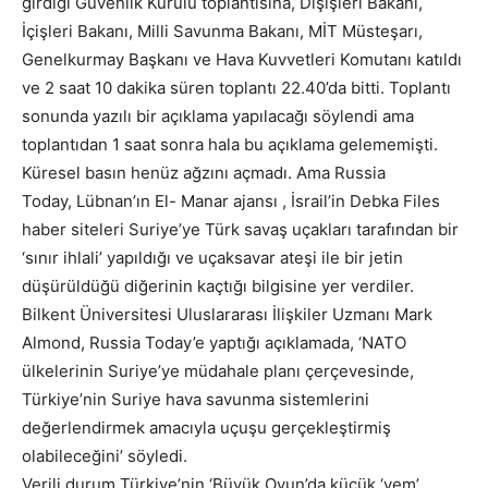
girdiği Güvenlik Kurulu toplantısına, Dışişleri Bakanı,
İçişleri Bakanı, Milli Savunma Bakanı, MİT Müsteşarı,
Genelkurmay Başkanı ve Hava Kuvvetleri Komutanı katıldı
ve 2 saat 10 dakika süren toplantı 22.40’da bitti. Toplantı
sonunda yazılı bir açıklama yapılacağı söylendi ama
toplantıdan 1 saat sonra hala bu açıklama gelememişti.
Küresel basın henüz ağzını açmadı. Ama Russia
Today, Lübnan’ın El- Manar ajansı , İsrail’in Debka Files
haber siteleri Suriye’ye Türk savaş uçakları tarafından bir
‘sınır ihlali’ yapıldığı ve uçaksavar ateşi ile bir jetin
düşürüldüğü diğerinin kaçtığı bilgisine yer verdiler.
Bilkent Üniversitesi Uluslararası İlişkiler Uzmanı Mark
Almond, Russia Today’e yaptığı açıklamada, ‘NATO
ülkelerinin Suriye’ye müdahale planı çerçevesinde,
Türkiye’nin Suriye hava savunma sistemlerini
değerlendirmek amacıyla uçuşu gerçekleştirmiş
olabileceğini’ söyledi.
Verili durum Türkiye’nin ‘Büyük Oyun’da küçük ‘yem’