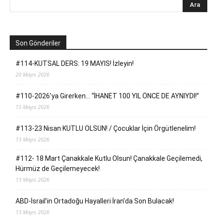
Son Gönderiler
#114-KUTSAL DERS: 19 MAYIS! İzleyin!
20 Mayıs 2026
#110-2026’ya Girerken… “İHANET 100 YIL ÖNCE DE AYNIYDI!”
15 Mayıs 2026
#113-23 Nisan KUTLU OLSUN! / Çocuklar İçin Örgütlenelim!
13 Mayıs 2026
#112- 18 Mart Çanakkale Kutlu Olsun! Çanakkale Geçilemedi,
Hürmüz de Geçilemeyecek!
13 Mayıs 2026
ABD-İsrail’in Ortadoğu Hayalleri İran’da Son Bulacak!
13 Mayıs 2026