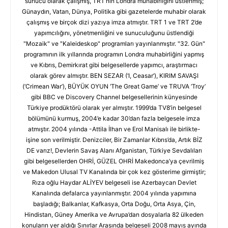
sunucu olarak çalışmış, TRT’nin Londra muhabirliğini üstlenmiş;
Günaydın, Vatan, Dünya, Politika gibi gazetelerde muhabir olarak
çalışmış ve birçok dizi yazıya imza atmıştır. TRT 1 ve TRT 2’de
yapımcılığını, yönetmenliğini ve sunuculuğunu üstlendiği
"Mozaik" ve "Kaleideskop" programları yayınlanmıştır. "32. Gün"
programının ilk yıllarında programın Londra muhabirliğini yapmış
ve Kıbrıs, Demirkırat gibi belgesellerde yapımcı, araştırmacı
olarak görev almıştır. BEN SEZAR (‘I, Ceasar’), KIRIM SAVAŞI
(‘Crimean War’), BÜYÜK OYUN ‘The Great Game’ ve TRUVA ‘Troy’
gibi BBC ve Discovery Channel belgesellerinin künyesinde
Türkiye prodüktörü olarak yer almıştır. 1999’da TV8’in belgesel
bölümünü kurmuş, 2004’e kadar 30’dan fazla belgesele imza
atmıştır. 2004 yılında -Attila İlhan ve Erol Manisalı ile birlikte-
işine son verilmiştir. Denizciler, Bir Zamanlar Kıbrıs’da, Artık BİZ
DE varız!, Devlerin Savaş Alanı Afganistan, Türkiye Sevdalıları
gibi belgesellerden OHRİ, GÜZEL OHRİ Makedonca’ya çevrilmiş
ve Makedon Ulusal TV Kanalında bir çok kez gösterime girmiştir;
Rıza oğlu Haydar ALİYEV belgeseli ise Azerbaycan Devlet
Kanalında defalarca yayınlanmıştır. 2004 yılında yapımına
başladığı; Balkanlar, Kafkasya, Orta Doğu, Orta Asya, Çin,
Hindistan, Güney Amerika ve Avrupa’dan dosyalarla 82 ülkeden
konuların yer aldığı Sınırlar Arasında belgeseli 2008 mayıs ayında