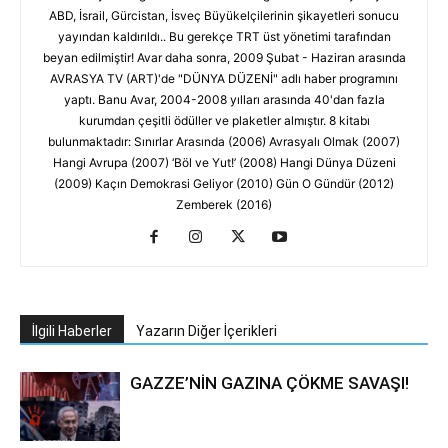
ABD, İsrail, Gürcistan, İsveç Büyükelçilerinin şikayetleri sonucu
yayından kaldırıldı.. Bu gerekçe TRT üst yönetimi tarafından
beyan edilmiştir! Avar daha sonra, 2009 Şubat - Haziran arasında
AVRASYA TV (ART)'de "DÜNYA DÜZENİ" adlı haber programını
yaptı. Banu Avar, 2004-2008 yılları arasında 40'dan fazla
kurumdan çeşitli ödüller ve plaketler almıştır. 8 kitabı
bulunmaktadır: Sınırlar Arasında (2006) Avrasyalı Olmak (2007)
Hangi Avrupa (2007) ‘Böl ve Yut!’ (2008) Hangi Dünya Düzeni
(2009) Kaçın Demokrasi Geliyor (2010) Gün O Gündür (2012)
Zemberek (2016)
İlgili Haberler
Yazarın Diğer İçerikleri
GAZZE’NİN GAZINA ÇÖKME SAVAŞI!