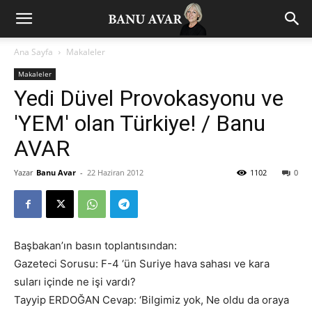
Ana Sayfa
Makaleler
Makaleler
Yedi Düvel Provokasyonu ve
'YEM' olan Türkiye! / Banu
AVAR
Yazar
Banu Avar
-
22 Haziran 2012
1102
0
Başbakan’ın basın toplantısından:
Gazeteci Sorusu: F-4 ‘ün Suriye hava sahası ve kara
suları içinde ne işi vardı?
Tayyip ERDOĞAN Cevap: ‘Bilgimiz yok, Ne oldu da oraya