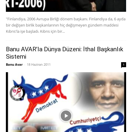
"Finlandiya, 2006 Avrupa Birliği dönem başkanı. Finlandiya da, 6 ayda
bir değişen birlik başkanlarının hiç değişmeyen gündem maddesi
Kıbrıs'la işe başladı. Kıbrıs için bir...
Banu AVAR’la Dünya Düzeni: İthal Başkanlık
Sistemi
Banu Avar
-
18 Haziran 2011
1