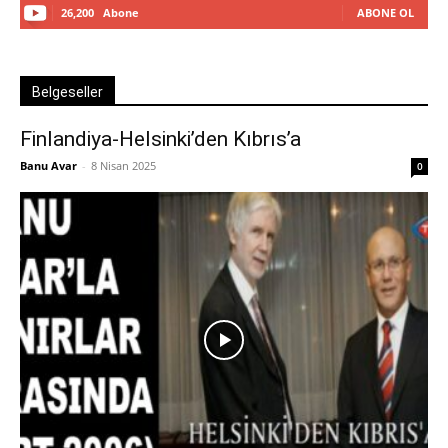
26,200
Abone
ABONE OL
Belgeseller
Finlandiya-Helsinki’den Kıbrıs’a
Banu Avar
-
8 Nisan 2025
0