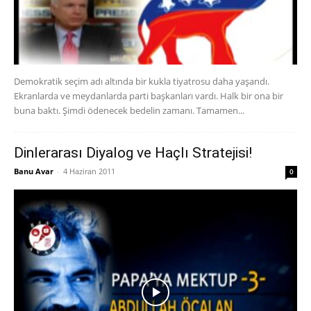
Demokratik seçim adı altında bir kukla tiyatrosu daha yaşandı.
Ekranlarda ve meydanlarda parti başkanları vardı. Halk bir ona bir
buna baktı. Şimdi ödenecek bedelin zamanı. Tamamen...
Dinlerarası Diyalog ve Haçlı Stratejisi!
Banu Avar
-
4 Haziran 2011
0