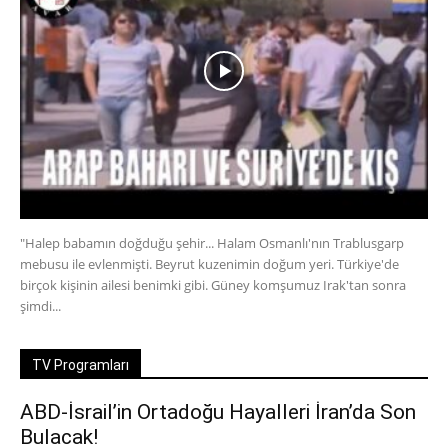
"Halep babamın doğduğu şehir... Halam Osmanlı'nın Trablusgarp
mebusu ile evlenmişti. Beyrut kuzenimin doğum yeri. Türkiye'de
birçok kişinin ailesi benimki gibi. Güney komşumuz Irak'tan sonra
şimdi...
TV Programları
ABD-İsrail’in Ortadoğu Hayalleri İran’da Son
Bulacak!