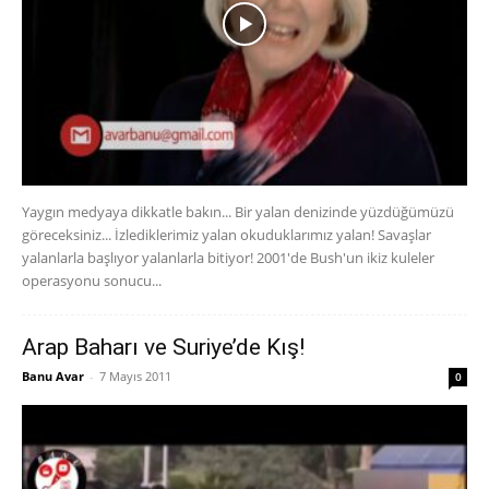
Yaygın medyaya dikkatle bakın... Bir yalan denizinde yüzdüğümüzü
göreceksiniz... İzlediklerimiz yalan okuduklarımız yalan! Savaşlar
yalanlarla başlıyor yalanlarla bitiyor! 2001'de Bush'un ikiz kuleler
operasyonu sonucu...
Arap Baharı ve Suriye’de Kış!
Banu Avar
-
7 Mayıs 2011
0