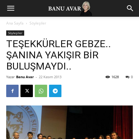
Ana Sayfa
Söyleşiler
Söyleşiler
TEŞEKKÜRLER GEBZE..
ŞANINA YAKIŞIR BİR
BULUŞMAYDI..
Yazar
Banu Avar
-
22 Kasım 2013
1628
0