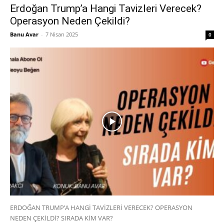
Erdoğan Trump’a Hangi Tavizleri Verecek?
Operasyon Neden Çekildi?
Banu Avar
-
7 Nisan 2025
0
ERDOĞAN TRUMP’A HANGİ TAVİZLERİ VERECEK? OPERASYON
NEDEN ÇEKİLDİ? SIRADA KİM VAR?