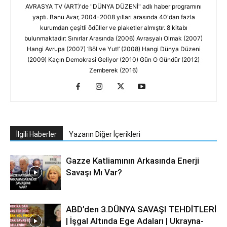
AVRASYA TV (ART)'de "DÜNYA DÜZENİ" adlı haber programını
yaptı. Banu Avar, 2004-2008 yılları arasında 40'dan fazla
kurumdan çeşitli ödüller ve plaketler almıştır. 8 kitabı
bulunmaktadır: Sınırlar Arasında (2006) Avrasyalı Olmak (2007)
Hangi Avrupa (2007) ‘Böl ve Yut!’ (2008) Hangi Dünya Düzeni
(2009) Kaçın Demokrasi Geliyor (2010) Gün O Gündür (2012)
Zemberek (2016)
İlgili Haberler
Yazarın Diğer İçerikleri
Gazze Katliamının Arkasında Enerji
Savaşı Mı Var?
ABD’den 3.DÜNYA SAVAŞI TEHDİTLERİ
| İşgal Altında Ege Adaları | Ukrayna-