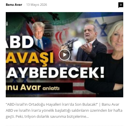
Banu Avar
-
13 Mayıs 2026
0
“ABD-İsrail'in Ortadoğu Hayalleri İran'da Son Bulacak!” | Banu Avar
ABD ve İsrail’in İran’a yönelik başlattığı saldırıların üzerinden bir hafta
geçti. Peki, trilyon dolarlık savunma bütçelerine...