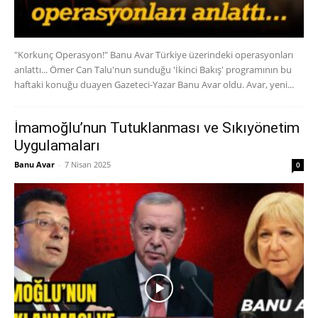
"Korkunç Operasyon!" Banu Avar Türkiye üzerindeki operasyonları
anlattı... Ömer Can Talu'nun sunduğu 'İkinci Bakış' programının bu
haftaki konuğu duayen Gazeteci-Yazar Banu Avar oldu. Avar, yeni...
İmamoğlu’nun Tutuklanması ve Sıkıyönetim
Uygulamaları
Banu Avar
-
7 Nisan 2025
0