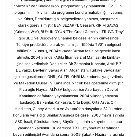
"Mozaik" ve "Kaleideskop" programları yayınlanmıştır. "32. Gün"
programının ilk yıllarında programın Londra muhabirliğini yapmış
ve Kıbrıs, Demirkırat gibi belgesellerde yapımcı, araştırmacı
olarak görev almıştır. BEN SEZAR (‘I, Ceasar’), KIRIM SAVAŞI
(‘Crimean War’), BÜYÜK OYUN ‘The Great Game’ ve TRUVA ‘Troy’
gibi BBC ve Discovery Channel belgesellerinin künyesinde
Türkiye prodüktörü olarak yer almıştır. 1999’da TV8’in belgesel
bölümünü kurmuş, 2004’e kadar 30’dan fazla belgesele imza
atmıştır. 2004 yılında -Attila İlhan ve Erol Manisalı ile birlikte-
işine son verilmiştir. Denizciler, Bir Zamanlar Kıbrıs’da, Artık BİZ
DE varız!, Devlerin Savaş Alanı Afganistan, Türkiye Sevdalıları
gibi belgesellerden OHRİ, GÜZEL OHRİ Makedonca’ya çevrilmiş
ve Makedon Ulusal TV Kanalında bir çok kez gösterime girmiştir;
Rıza oğlu Haydar ALİYEV belgeseli ise Azerbaycan Devlet
Kanalında defalarca yayınlanmıştır. 2004 yılında yapımına
başladığı; Balkanlar, Kafkasya, Orta Doğu, Orta Asya, Çin,
Hindistan, Güney Amerika ve Avrupa’dan dosyalarla 82 ülkeden
konuların yer aldığı Sınırlar Arasında belgeseli 2008 mayıs ayında
ABD, İsrail, Gürcistan, İsveç Büyükelçilerinin şikayetleri sonucu
yayından kaldırıldı.. Bu gerekçe TRT üst yönetimi tarafından
beyan edilmiştir! Avar daha sonra, 2009 Şubat - Haziran arasında