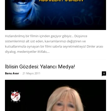
Hızlandırılmış bir filmin içinden geçiyor gibiyiz... Düşünce
sistemlerimizi alt üst eden, kavramlarımızı değiştiren ve
kutsallarımızla oynayan bir filmi sabırla seyretmekteyiz! Dinler arası
diyalog, medeniyetler ittifakı,...
İblisin Gözdesi: Yalancı Medya!
Banu Avar
-
21 Mayıs 2011
0