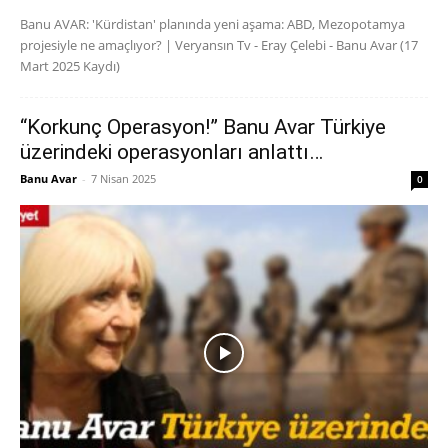
Banu AVAR: 'Kürdistan' planında yeni aşama: ABD, Mezopotamya
projesiyle ne amaçlıyor? | Veryansın Tv - Eray Çelebi - Banu Avar (17
Mart 2025 Kaydı)
“Korkunç Operasyon!” Banu Avar Türkiye
üzerindeki operasyonları anlattı…
Banu Avar
-
7 Nisan 2025
0