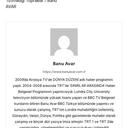
Tutmadığı Topraklar / Banu
AVAR
Banu Avar
https://www.banuavar.com.tr
2009’da Avrasya TV'de DÜNYA DÜZENİ adlı haber programını
yaptı. 2004-2008 arasında TRT'de ‘SINIRLAR ARASINDA’ Haber
Belgesel Programının yapımcısıydı. Londra City University
televizyon bölümünde yüksek lisans yapan ve BBC TV Belgesel
kurslarını bitiren Banu Avar BBC Türkçe bölümünde yapımcı ve
sunucu olarak çalışmış, TRT’nin Londra muhabirliğini üstlenmiş;
Günaydın, Vatan, Dünya, Politika gibi gazetelerde muhabir olarak
çalışmış ve birçok dizi yazıya imza atmıştır. TRT 1 ve TRT 2’de
yapımcılığını, yönetmenliğini ve sunuculuğunu üstlendiği