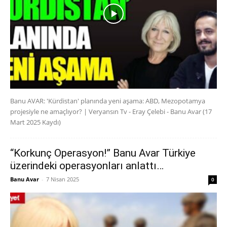
Banu AVAR: 'Kürdistan' planında yeni aşama: ABD, Mezopotamya
projesiyle ne amaçlıyor? | Veryansın Tv - Eray Çelebi - Banu Avar (17
Mart 2025 Kaydı)
“Korkunç Operasyon!” Banu Avar Türkiye
üzerindeki operasyonları anlattı…
Banu Avar
-
7 Nisan 2025
0