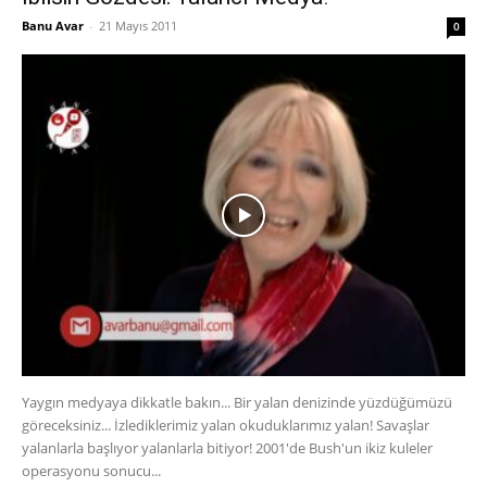
Banu Avar
-
21 Mayıs 2011
0
Yaygın medyaya dikkatle bakın... Bir yalan denizinde yüzdüğümüzü
göreceksiniz... İzlediklerimiz yalan okuduklarımız yalan! Savaşlar
yalanlarla başlıyor yalanlarla bitiyor! 2001'de Bush'un ikiz kuleler
operasyonu sonucu...