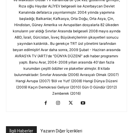
Rıza oğlu Haydar ALİYEV belgeseli ise Azerbaycan Devlet
Kanalında defalarca yayınlanmıştır. 2004 yılında yapımına
başladığı; Balkanlar, Kafkasya, Orta Doğu, Orta Asya, Çin,
Hindistan, Güney Amerika ve Avrupa’dan dosyalarla 82 ülkeden
konuların yer aldığı Sınırlar Arasında belgeseli 2008 mayıs ayında
ABD, İsrail, Gürcistan, İsveç Büyükelçilerinin şikayetleri sonucu
yayından kaldırıldı.. Bu gerekçe TRT üst yönetimi tarafından
beyan edilmiştir! Avar daha sonra, 2009 Şubat - Haziran arasında
AVRASYA TV (ART)'de "DÜNYA DÜZENİ" adlı haber programını
yaptı. Banu Avar, 2004-2008 yılları arasında 40'dan fazla
kurumdan çeşitli ödüller ve plaketler almıştır. 8 kitabı
bulunmaktadır: Sınırlar Arasında (2006) Avrasyalı Olmak (2007)
Hangi Avrupa (2007) ‘Böl ve Yut!’ (2008) Hangi Dünya Düzeni
(2009) Kaçın Demokrasi Geliyor (2010) Gün O Gündür (2012)
Zemberek (2016)
İlgili Haberler
Yazarın Diğer İçerikleri