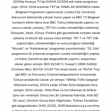
2009’da Avrasya TV'de DÜNYA DÜZENİ adlı haber programını
yaptı. 2004-2008 arasında TRT'de ‘SINIRLAR ARASINDA’ Haber
Belgesel Programının yapımcısıydı. Londra City University
televizyon bölümünde yüksek lisans yapan ve BBC TV Belgesel
kurslarını bitiren Banu Avar BBC Türkçe bölümünde yapımcı ve
sunucu olarak çalışmış, TRT’nin Londra muhabirliğini üstlenmiş;
Günaydın, Vatan, Dünya, Politika gibi gazetelerde muhabir olarak
çalışmış ve birçok dizi yazıya imza atmıştır. TRT 1 ve TRT 2’de
yapımcılığını, yönetmenliğini ve sunuculuğunu üstlendiği
"Mozaik" ve "Kaleideskop" programları yayınlanmıştır. "32. Gün"
programının ilk yıllarında programın Londra muhabirliğini yapmış
ve Kıbrıs, Demirkırat gibi belgesellerde yapımcı, araştırmacı
olarak görev almıştır. BEN SEZAR (‘I, Ceasar’), KIRIM SAVAŞI
(‘Crimean War’), BÜYÜK OYUN ‘The Great Game’ ve TRUVA ‘Troy’
gibi BBC ve Discovery Channel belgesellerinin künyesinde
Türkiye prodüktörü olarak yer almıştır. 1999’da TV8’in belgesel
bölümünü kurmuş, 2004’e kadar 30’dan fazla belgesele imza
atmıştır. 2004 yılında -Attila İlhan ve Erol Manisalı ile birlikte-
işine son verilmiştir. Denizciler, Bir Zamanlar Kıbrıs’da, Artık BİZ
DE varız!, Devlerin Savaş Alanı Afganistan, Türkiye Sevdalıları
gibi belgesellerden OHRİ, GÜZEL OHRİ Makedonca’ya çevrilmiş
ve Makedon Ulusal TV Kanalında bir çok kez gösterime girmiştir;