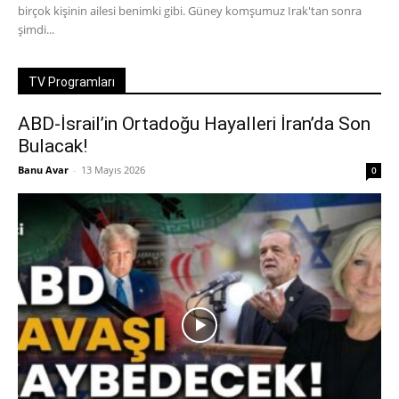
birçok kişinin ailesi benimki gibi. Güney komşumuz Irak'tan sonra
şimdi...
TV Programları
ABD-İsrail’in Ortadoğu Hayalleri İran’da Son
Bulacak!
Banu Avar
-
13 Mayıs 2026
0