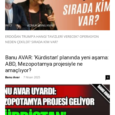
ERDOĞAN TRUMP’A HANGİ TAVİZLERİ VERECEK? OPERASYON
NEDEN ÇEKİLDİ? SIRADA KİM VAR?
Banu AVAR: ‘Kürdistan’ planında yeni aşama:
ABD, Mezopotamya projesiyle ne
amaçlıyor?
Banu Avar
-
7 Nisan 2025
0