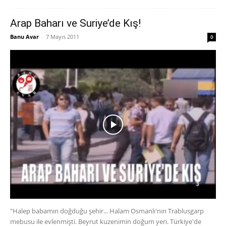
Arap Baharı ve Suriye’de Kış!
Banu Avar
-
7 Mayıs 2011
0
"Halep babamın doğduğu şehir... Halam Osmanlı'nın Trablusgarp
mebusu ile evlenmişti. Beyrut kuzenimin doğum yeri. Türkiye'de