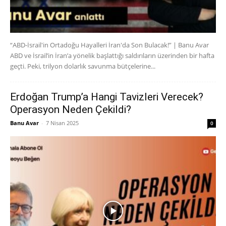
“ABD-İsrail'in Ortadoğu Hayalleri İran'da Son Bulacak!” | Banu Avar
ABD ve İsrail’in İran’a yönelik başlattığı saldırıların üzerinden bir hafta
geçti. Peki, trilyon dolarlık savunma bütçelerine...
Erdoğan Trump’a Hangi Tavizleri Verecek?
Operasyon Neden Çekildi?
Banu Avar
-
7 Nisan 2025
0