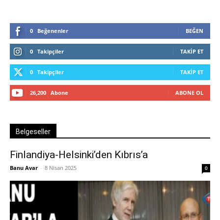
0
Beğenenler
BEĞEN
0
Takipçiler
TAKIP ET
0
Takipçiler
TAKIP ET
26,200
Abone
ABONE OL
Belgeseller
Finlandiya-Helsinki’den Kıbrıs’a
Banu Avar
-
8 Nisan 2025
0