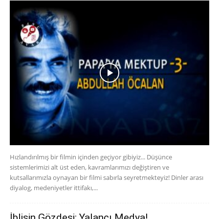
Hızlandırılmış bir filmin içinden geçiyor gibiyiz... Düşünce
sistemlerimizi alt üst eden, kavramlarımızı değiştiren ve
kutsallarımızla oynayan bir filmi sabırla seyretmekteyiz! Dinler arası
diyalog, medeniyetler ittifakı,...
İblisin Gözdesi: Yalancı Medya!