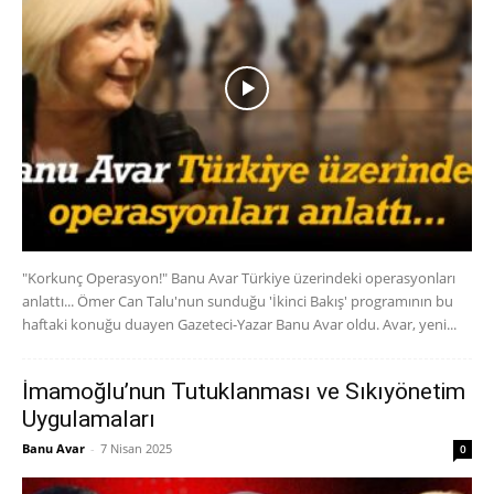
"Korkunç Operasyon!" Banu Avar Türkiye üzerindeki operasyonları
anlattı... Ömer Can Talu'nun sunduğu 'İkinci Bakış' programının bu
haftaki konuğu duayen Gazeteci-Yazar Banu Avar oldu. Avar, yeni...
İmamoğlu’nun Tutuklanması ve Sıkıyönetim
Uygulamaları
Banu Avar
-
7 Nisan 2025
0