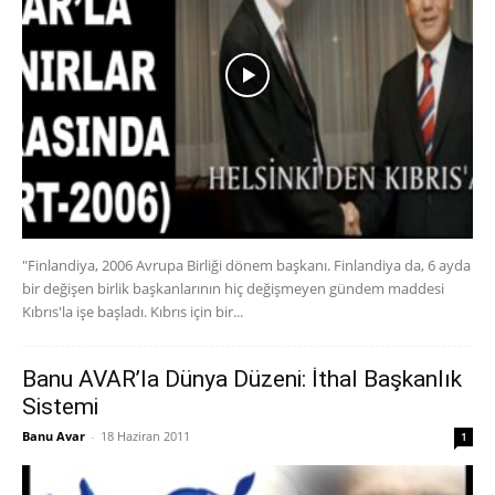
"Finlandiya, 2006 Avrupa Birliği dönem başkanı. Finlandiya da, 6 ayda
bir değişen birlik başkanlarının hiç değişmeyen gündem maddesi
Kıbrıs'la işe başladı. Kıbrıs için bir...
Banu AVAR’la Dünya Düzeni: İthal Başkanlık
Sistemi
Banu Avar
-
18 Haziran 2011
1