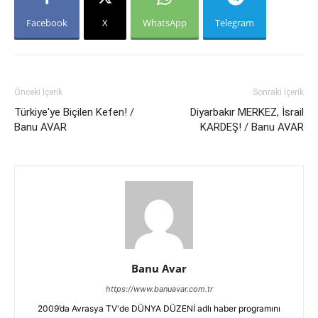
Facebook
X
WhatsApp
Telegram
Önceki İçerik
Sonraki İçerik
Türkiye'ye Biçilen Kefen! /
Diyarbakır MERKEZ, İsrail
Banu AVAR
KARDEŞ! / Banu AVAR
Banu Avar
https://www.banuavar.com.tr
2009’da Avrasya TV'de DÜNYA DÜZENİ adlı haber programını