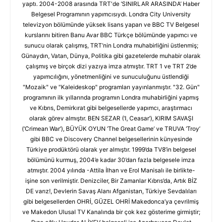
yaptı. 2004-2008 arasında TRT'de ‘SINIRLAR ARASINDA’ Haber
Belgesel Programının yapımcısıydı. Londra City University
televizyon bölümünde yüksek lisans yapan ve BBC TV Belgesel
kurslarını bitiren Banu Avar BBC Türkçe bölümünde yapımcı ve
sunucu olarak çalışmış, TRT’nin Londra muhabirliğini üstlenmiş;
Günaydın, Vatan, Dünya, Politika gibi gazetelerde muhabir olarak
çalışmış ve birçok dizi yazıya imza atmıştır. TRT 1 ve TRT 2’de
yapımcılığını, yönetmenliğini ve sunuculuğunu üstlendiği
"Mozaik" ve "Kaleideskop" programları yayınlanmıştır. "32. Gün"
programının ilk yıllarında programın Londra muhabirliğini yapmış
ve Kıbrıs, Demirkırat gibi belgesellerde yapımcı, araştırmacı
olarak görev almıştır. BEN SEZAR (‘I, Ceasar’), KIRIM SAVAŞI
(‘Crimean War’), BÜYÜK OYUN ‘The Great Game’ ve TRUVA ‘Troy’
gibi BBC ve Discovery Channel belgesellerinin künyesinde
Türkiye prodüktörü olarak yer almıştır. 1999’da TV8’in belgesel
bölümünü kurmuş, 2004’e kadar 30’dan fazla belgesele imza
atmıştır. 2004 yılında -Attila İlhan ve Erol Manisalı ile birlikte-
işine son verilmiştir. Denizciler, Bir Zamanlar Kıbrıs’da, Artık BİZ
DE varız!, Devlerin Savaş Alanı Afganistan, Türkiye Sevdalıları
gibi belgesellerden OHRİ, GÜZEL OHRİ Makedonca’ya çevrilmiş
ve Makedon Ulusal TV Kanalında bir çok kez gösterime girmiştir;