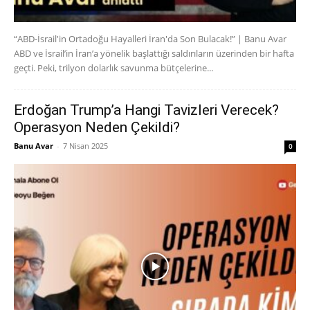
“ABD-İsrail'in Ortadoğu Hayalleri İran'da Son Bulacak!” | Banu Avar
ABD ve İsrail’in İran’a yönelik başlattığı saldırıların üzerinden bir hafta
geçti. Peki, trilyon dolarlık savunma bütçelerine...
Erdoğan Trump’a Hangi Tavizleri Verecek?
Operasyon Neden Çekildi?
Banu Avar
-
7 Nisan 2025
0