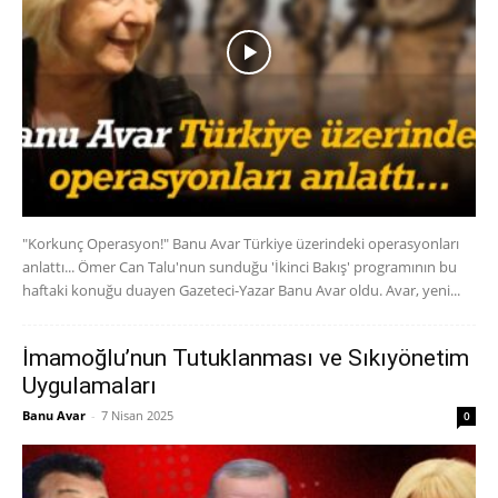
"Korkunç Operasyon!" Banu Avar Türkiye üzerindeki operasyonları
anlattı... Ömer Can Talu'nun sunduğu 'İkinci Bakış' programının bu
haftaki konuğu duayen Gazeteci-Yazar Banu Avar oldu. Avar, yeni...
İmamoğlu’nun Tutuklanması ve Sıkıyönetim
Uygulamaları
Banu Avar
-
7 Nisan 2025
0