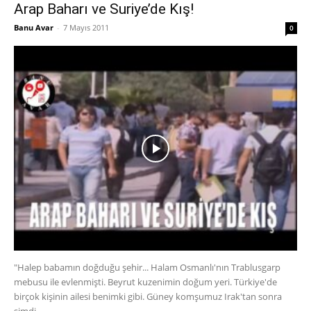
Arap Baharı ve Suriye’de Kış!
Banu Avar
-
7 Mayıs 2011
0
"Halep babamın doğduğu şehir... Halam Osmanlı'nın Trablusgarp
mebusu ile evlenmişti. Beyrut kuzenimin doğum yeri. Türkiye'de
birçok kişinin ailesi benimki gibi. Güney komşumuz Irak'tan sonra