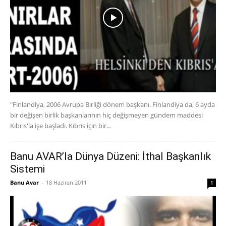
"Finlandiya, 2006 Avrupa Birliği dönem başkanı. Finlandiya da, 6 ayda
bir değişen birlik başkanlarının hiç değişmeyen gündem maddesi
Kıbrıs'la işe başladı. Kıbrıs için bir...
Banu AVAR’la Dünya Düzeni: İthal Başkanlık
Sistemi
Banu Avar
-
18 Haziran 2011
1