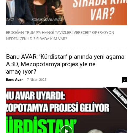
ERDOĞAN TRUMP’A HANGİ TAVİZLERİ VERECEK? OPERASYON
NEDEN ÇEKİLDİ? SIRADA KİM VAR?
Banu AVAR: ‘Kürdistan’ planında yeni aşama:
ABD, Mezopotamya projesiyle ne
amaçlıyor?
Banu Avar
-
7 Nisan 2025
0