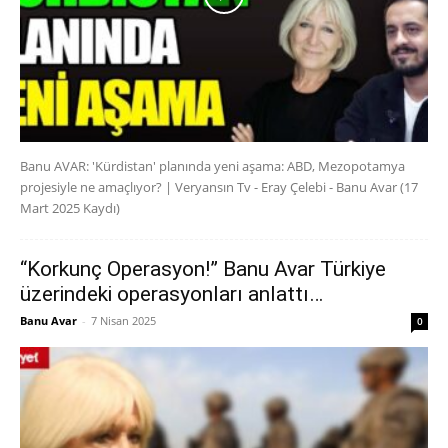
Banu AVAR: 'Kürdistan' planında yeni aşama: ABD, Mezopotamya
projesiyle ne amaçlıyor? | Veryansın Tv - Eray Çelebi - Banu Avar (17
Mart 2025 Kaydı)
“Korkunç Operasyon!” Banu Avar Türkiye
üzerindeki operasyonları anlattı…
Banu Avar
-
7 Nisan 2025
0