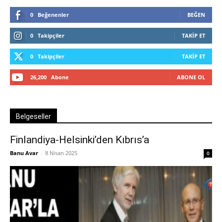
0
Beğenenler
BEĞEN
0
Takipçiler
TAKIP ET
0
Takipçiler
TAKIP ET
26,200
Abone
ABONE OL
Belgeseller
Finlandiya-Helsinki’den Kıbrıs’a
Banu Avar
-
8 Nisan 2025
0