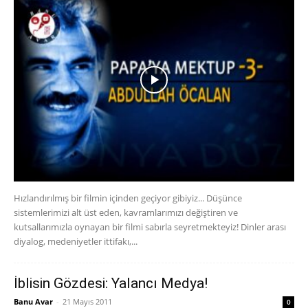
Hızlandırılmış bir filmin içinden geçiyor gibiyiz... Düşünce
sistemlerimizi alt üst eden, kavramlarımızı değiştiren ve
kutsallarımızla oynayan bir filmi sabırla seyretmekteyiz! Dinler arası
diyalog, medeniyetler ittifakı,...
İblisin Gözdesi: Yalancı Medya!
Banu Avar
-
21 Mayıs 2011
0