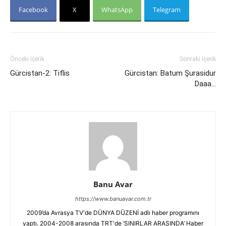
Facebook
X
WhatsApp
Telegram
Önceki İçerik
Sonraki İçerik
Gürcistan-2: Tiflis
Gürcistan: Batum Şurasidur
Daaa…
Banu Avar
https://www.banuavar.com.tr
2009’da Avrasya TV'de DÜNYA DÜZENİ adlı haber programını
yaptı. 2004-2008 arasında TRT'de ‘SINIRLAR ARASINDA’ Haber