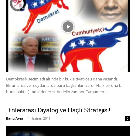
Demokratik seçim adı altında bir kukla tiyatrosu daha yaşandı.
Ekranlarda ve meydanlarda parti başkanları vardı. Halk bir ona bir
buna baktı. Şimdi ödenecek bedelin zamanı. Tamamen...
Dinlerarası Diyalog ve Haçlı Stratejisi!
Banu Avar
-
4 Haziran 2011
0