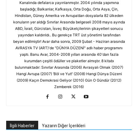
Kanalında defalarca yayınlanmıştır. 2004 yılında yapımına
başladığı; Balkanlar, Kafkasya, Orta Doğu, Orta Asya, Çin,
Hindistan, Güney Amerika ve Avrupa’dan dosyalarla 82 ülkeden
konuların yer aldığı Sınırlar Arasında belgeseli 2008 mayıs ayında
ABD, İsrail, Gürcistan, İsveç Büyükelçilerinin şikayetleri sonucu
yayından kaldırıldı.. Bu gerekçe TRT üst yönetimi tarafından
beyan edilmiştir! Avar daha sonra, 2009 Şubat - Haziran arasında
AVRASYA TV (ART)'de "DÜNYA DÜZENİ" adlı haber programını
yaptı. Banu Avar, 2004-2008 yılları arasında 40'dan fazla
kurumdan çeşitli ödüller ve plaketler almıştır. 8 kitabı
bulunmaktadır: Sınırlar Arasında (2006) Avrasyalı Olmak (2007)
Hangi Avrupa (2007) ‘Böl ve Yut!’ (2008) Hangi Dünya Düzeni
(2009) Kaçın Demokrasi Geliyor (2010) Gün O Gündür (2012)
Zemberek (2016)
İlgili Haberler
Yazarın Diğer İçerikleri