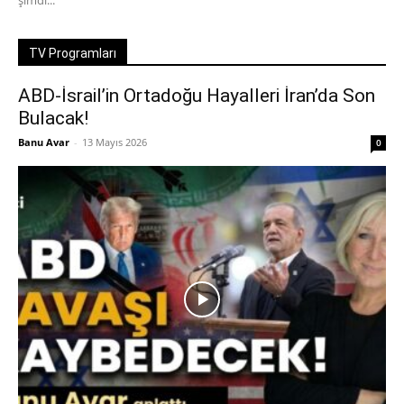
şimdi...
TV Programları
ABD-İsrail’in Ortadoğu Hayalleri İran’da Son
Bulacak!
Banu Avar
-
13 Mayıs 2026
0