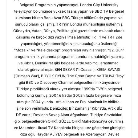
Belgesel Programının yapımcısıydı. Londra City University
televizyon bölümünde yüksek lisans yapan ve BBC TV Belgesel
kurslarını bitiren Banu Avar BBC Türkçe bölümünde yapımcı ve
sunucu olarak çalışmış, TRT’nin Londra muhabirliğini üstlenmiş;
Günaydın, Vatan, Dünya, Politika gibi gazetelerde muhabir olarak
çalışmış ve birçok dizi yazıya imza atmıştır. TRT 1 ve TRT 2’de
yapımcılığını, yönetmenliğini ve sunuculuğunu üstlendiği
"Mozaik" ve "Kaleideskop" programları yayınlanmıştır. "32. Gün"
programının ilk yıllarında programın Londra muhabirliğini yapmış
ve Kıbrıs, Demirkırat gibi belgesellerde yapımcı, araştırmacı
olarak görev almıştır. BEN SEZAR (‘I, Ceasar’), KIRIM SAVAŞI
(‘Crimean War’), BÜYÜK OYUN ‘The Great Game’ ve TRUVA ‘Troy’
gibi BBC ve Discovery Channel belgesellerinin künyesinde
Türkiye prodüktörü olarak yer almıştır. 1999’da TV8’in belgesel
bölümünü kurmuş, 2004’e kadar 30’dan fazla belgesele imza
atmıştır. 2004 yılında -Attila İlhan ve Erol Manisalı ile birlikte-
işine son verilmiştir. Denizciler, Bir Zamanlar Kıbrıs’da, Artık BİZ
DE varız!, Devlerin Savaş Alanı Afganistan, Türkiye Sevdalıları
gibi belgesellerden OHRİ, GÜZEL OHRİ Makedonca’ya çevrilmiş
ve Makedon Ulusal TV Kanalında bir çok kez gösterime girmiştir;
Rıza oğlu Haydar ALİYEV belgeseli ise Azerbaycan Devlet