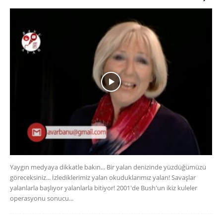
Yaygın medyaya dikkatle bakın... Bir yalan denizinde yüzdüğümüzü
göreceksiniz... İzlediklerimiz yalan okuduklarımız yalan! Savaşlar
yalanlarla başlıyor yalanlarla bitiyor! 2001'de Bush'un ikiz kuleler
operasyonu sonucu...