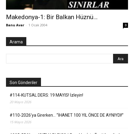
Makedonya-1: Bir Balkan Hüznü…
Banu Avar
-
1 Ocak 2004
0
Arama
Son Gönderiler
#114-KUTSAL DERS: 19 MAYIS! İzleyin!
20 Mayıs 2026
#110-2026’ya Girerken… “İHANET 100 YIL ÖNCE DE AYNIYDI!”
15 Mayıs 2026