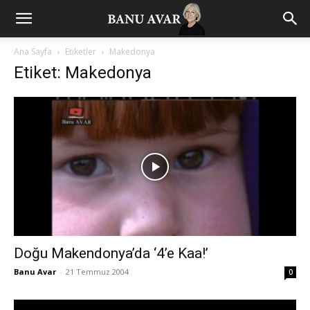
Ana Sayfa
Etiketler
Makedonya
Etiket: Makedonya
Doğu Makendonya’da ‘4’e Kaa!’
Banu Avar
-
21 Temmuz 2004
0