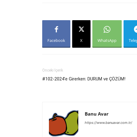
Facebook
X
WhatsApp
Tel
Önceki İçerik
#102-2024’e Girerken: DURUM ve ÇÖZÜM!
Banu Avar
https://www.banuavar.com.tr/