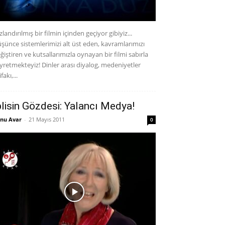
zlandırılmış bir filmin içinden geçiyor gibiyiz...
şünce sistemlerimizi alt üst eden, kavramlarımızı
ğiştiren ve kutsallarımızla oynayan bir filmi sabırla
yretmekteyiz! Dinler arası diyalog, medeniyetler
ifakı,...
blisin Gözdesi: Yalancı Medya!
nu Avar
-
21 Mayıs 2011
0