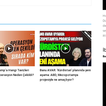
Hı
Dü
de
se
itt
İ
Ba
mp’a Hangi Tavizleri
Banu AVAR: ‘Kürdistan’ planında yeni
perasyon Neden Çekildi?
aşama: ABD, Mezopotamya
projesiyle ne amaçlıyor?