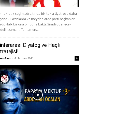
mokratik seçim adı altında bir kukla tiyatrosu daha
şandı. Ekranlarda ve meydanlarda parti başkanları
rdı. Halk bir ona bir buna baktı. Şimdi ödenecek
delin zamanı. Tamamen...
inlerarası Diyalog ve Haçlı
tratejisi!
nu Avar
-
4 Haziran 2011
0