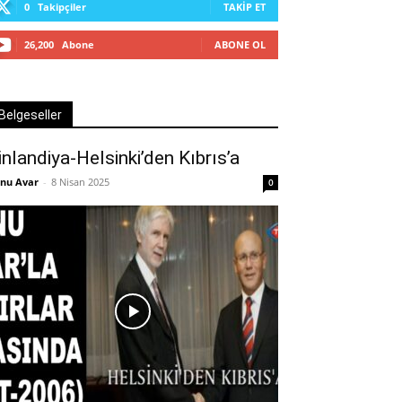
0
Takipçiler
TAKIP ET
26,200
Abone
ABONE OL
Belgeseller
inlandiya-Helsinki’den Kıbrıs’a
nu Avar
-
8 Nisan 2025
0