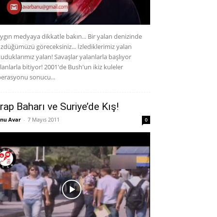
ygın medyaya dikkatle bakın... Bir yalan denizinde
zdüğümüzü göreceksiniz... İzlediklerimiz yalan
uduklarımız yalan! Savaşlar yalanlarla başlıyor
lanlarla bitiyor! 2001'de Bush'un ikiz kuleler
erasyonu sonucu...
rap Baharı ve Suriye’de Kış!
nu Avar
-
7 Mayıs 2011
0