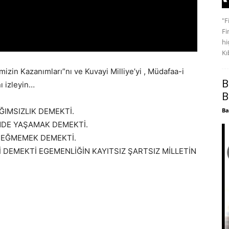
"F
Fi
hi
Kıb
izin Kazanımları”nı ve Kuvayi Milliye’yi , Müdafaa-i
B
ı izleyin…
B
ĞIMSIZLIK DEMEKTİ.
Ba
NDE YAŞAMAK DEMEKTİ.
 EĞMEMEK DEMEKTİ.
DEMEKTİ EGEMENLİĞİN KAYITSIZ ŞARTSIZ MİLLETİN