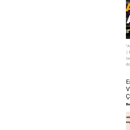
“A
| 
sa
do
E
V
Ç
Ba