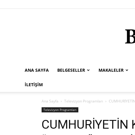
ANA SAYFA
BELGESELLER
MAKALELER
İLETIŞIM
Ana Sayfa
Televizyon Programları
CUMHURİYETİN K
Televizyon Programları
CUMHURİYETİN 