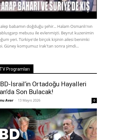
alep babamın doğduğu şehir... Halam Osmanlı'nın
ablusgarp mebusu ile evlenmişti. Beyrut kuzenimin
ğum yeri. Türkiye'de birçok kişinin ailesi benimki
bi. Güney komşumuz Irak'tan sonra şimdi...
TV Programları
BD-İsrail’in Ortadoğu Hayalleri
ran’da Son Bulacak!
nu Avar
-
13 Mayıs 2026
0