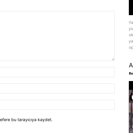
Ya
yü
ok
ya
op
A
Ba
efere bu tarayıcıya kaydet.