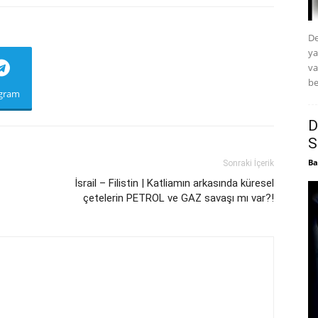
De
ya
va
be
egram
D
S
Ba
Sonraki İçerik
İsrail – Filistin | Katliamın arkasında küresel
çetelerin PETROL ve GAZ savaşı mı var?!