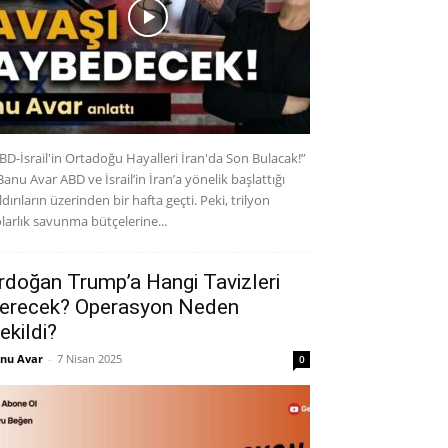
BD-İsrail'in Ortadoğu Hayalleri İran'da Son Bulacak!”
Banu Avar ABD ve İsrail’in İran’a yönelik başlattığı
ldırıların üzerinden bir hafta geçti. Peki, trilyon
larlık savunma bütçelerine...
rdoğan Trump’a Hangi Tavizleri
erecek? Operasyon Neden
ekildi?
nu Avar
-
7 Nisan 2025
0