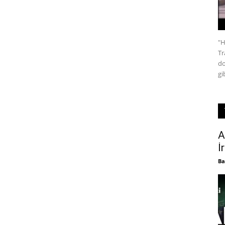
"H
Tr
do
gi
A
İ
Ba