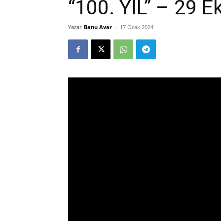
“100. YIL” – 29 
Yazar
Banu Avar
-
17 Ocak 2024