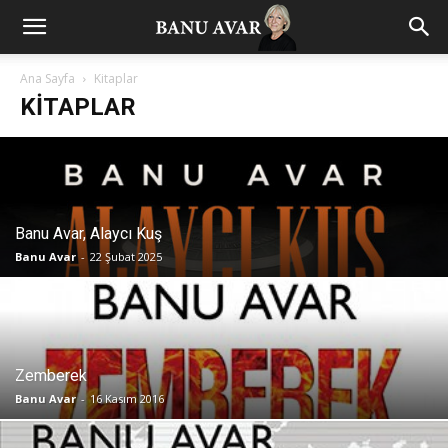
Ana Sayfa
Kitaplar
KITAPLAR
Banu Avar, Alaycı Kuş
Banu Avar
-
22 Şubat 2025
Zemberek
Banu Avar
-
16 Kasım 2016