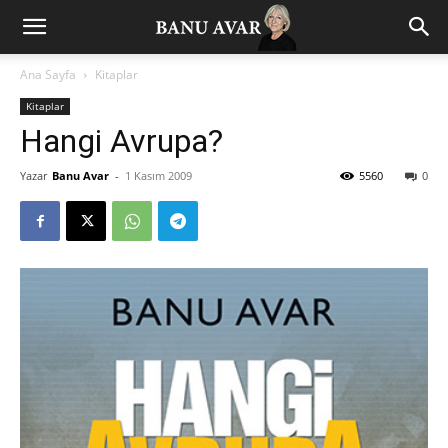
Ana Sayfa
Kitaplar
Kitaplar
Hangi Avrupa?
Yazar
Banu Avar
-
1 Kasım 2009
5560
0