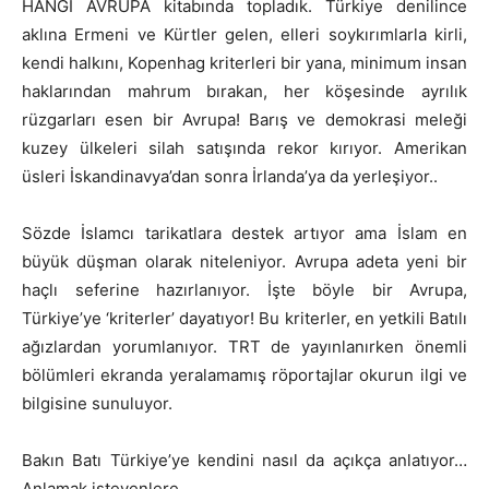
HANGİ AVRUPA kitabında topladık. Türkiye denilince
aklına Ermeni ve Kürtler gelen, elleri soykırımlarla kirli,
kendi halkını, Kopenhag kriterleri bir yana, minimum insan
haklarından mahrum bırakan, her köşesinde ayrılık
rüzgarları esen bir Avrupa! Barış ve demokrasi meleği
kuzey ülkeleri silah satışında rekor kırıyor. Amerikan
üsleri İskandinavya’dan sonra İrlanda’ya da yerleşiyor..
Sözde İslamcı tarikatlara destek artıyor ama İslam en
büyük düşman olarak niteleniyor. Avrupa adeta yeni bir
haçlı seferine hazırlanıyor. İşte böyle bir Avrupa,
Türkiye’ye ‘kriterler’ dayatıyor! Bu kriterler, en yetkili Batılı
ağızlardan yorumlanıyor. TRT de yayınlanırken önemli
bölümleri ekranda yeralamamış röportajlar okurun ilgi ve
bilgisine sunuluyor.
Bakın Batı Türkiye’ye kendini nasıl da açıkça anlatıyor…
Anlamak isteyenlere…