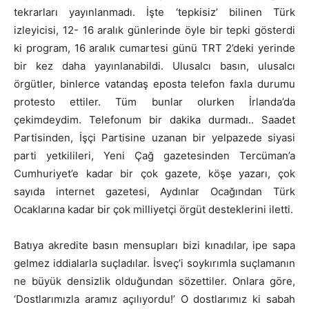
tekrarları yayınlanmadı. İşte ‘tepkisiz’ bilinen Türk
izleyicisi, 12- 16 aralık günlerinde öyle bir tepki gösterdi
ki program, 16 aralık cumartesi günü TRT 2’deki yerinde
bir kez daha yayınlanabildi. Ulusalcı basın, ulusalcı
örgütler, binlerce vatandaş eposta telefon faxla durumu
protesto ettiler. Tüm bunlar olurken İrlanda’da
çekimdeydim. Telefonum bir dakika durmadı.. Saadet
Partisinden, İşçi Partisine uzanan bir yelpazede siyasi
parti yetkilileri, Yeni Çağ gazetesinden Tercüman’a
Cumhuriyet’e kadar bir çok gazete, köşe yazarı, çok
sayıda internet gazetesi, Aydınlar Ocağından Türk
Ocaklarına kadar bir çok milliyetçi örgüt desteklerini iletti.
Batıya akredite basın mensupları bizi kınadılar, ipe sapa
gelmez iddialarla suçladılar. İsveç’i soykırımla suçlamanın
ne büyük densizlik olduğundan sözettiler. Onlara göre,
‘Dostlarımızla aramız açılıyordu!’ O dostlarımız ki sabah