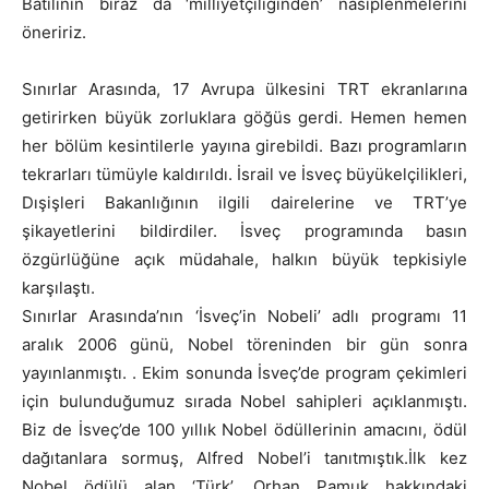
Batılının biraz da ‘milliyetçiliğinden’ nasiplenmelerini
öneririz.
Sınırlar Arasında, 17 Avrupa ülkesini TRT ekranlarına
getirirken büyük zorluklara göğüs gerdi. Hemen hemen
her bölüm kesintilerle yayına girebildi. Bazı programların
tekrarları tümüyle kaldırıldı. İsrail ve İsveç büyükelçilikleri,
Dışişleri Bakanlığının ilgili dairelerine ve TRT’ye
şikayetlerini bildirdiler. İsveç programında basın
özgürlüğüne açık müdahale, halkın büyük tepkisiyle
karşılaştı.
Sınırlar Arasında’nın ‘İsveç’in Nobeli’ adlı programı 11
aralık 2006 günü, Nobel töreninden bir gün sonra
yayınlanmıştı. . Ekim sonunda İsveç’de program çekimleri
için bulunduğumuz sırada Nobel sahipleri açıklanmıştı.
Biz de İsveç’de 100 yıllık Nobel ödüllerinin amacını, ödül
dağıtanlara sormuş, Alfred Nobel’i tanıtmıştık.İlk kez
Nobel ödülü alan ‘Türk’, Orhan Pamuk hakkındaki