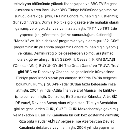
televizyon bölümünde yüksek lisans yapan ve BBC TV Belgesel
kurslarını bitiren Banu Avar BBC Türkçe bölümünde yapımcı ve
sunucu olarak çalışmış, TRT’nin Londra muhabirliğini üstlenmiş;
Günaydın, Vatan, Dünya, Politika gibi gazetelerde muhabir olarak
çalışmış ve birçok dizi yazıya imza atmıştır. TRT 1 ve TRT 2’de
yapımcılığını, yönetmenliğini ve sunuculuğunu üstlendiği
"Mozaik" ve "Kaleideskop" programları yayınlanmıştır. "32. Gün"
programının ilk yıllarında programın Londra muhabirliğini yapmış
ve Kıbrıs, Demirkırat gibi belgesellerde yapımcı, araştırmacı
olarak görev almıştır. BEN SEZAR (‘I, Ceasar’), KIRIM SAVAŞI
(‘Crimean War’), BÜYÜK OYUN ‘The Great Game’ ve TRUVA ‘Troy’
gibi BBC ve Discovery Channel belgesellerinin künyesinde
Türkiye prodüktörü olarak yer almıştır. 1999’da TV8’in belgesel
bölümünü kurmuş, 2004’e kadar 30’dan fazla belgesele imza
atmıştır. 2004 yılında -Attila İlhan ve Erol Manisalı ile birlikte-
işine son verilmiştir. Denizciler, Bir Zamanlar Kıbrıs’da, Artık BİZ
DE varız!, Devlerin Savaş Alanı Afganistan, Türkiye Sevdalıları
gibi belgesellerden OHRİ, GÜZEL OHRİ Makedonca’ya çevrilmiş
ve Makedon Ulusal TV Kanalında bir çok kez gösterime girmiştir;
Rıza oğlu Haydar ALİYEV belgeseli ise Azerbaycan Devlet
Kanalında defalarca yayınlanmıştır. 2004 yılında yapımına