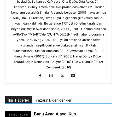
başladığı; Balkanlar, Kafkasya, Orta Doğu, Orta Asya, Çin,
Hindistan, Güney Amerika ve Avrupa’dan dosyalarla 82 ülkeden
konuların yer aldığı Sınırlar Arasında belgeseli 2008 mayıs ayında
ABD, İsrail, Gürcistan, İsveç Büyükelçilerinin şikayetleri sonucu
yayından kaldırıldı.. Bu gerekçe TRT üst yönetimi tarafından
beyan edilmiştir! Avar daha sonra, 2009 Şubat - Haziran arasında
AVRASYA TV (ART)'de "DÜNYA DÜZENİ" adlı haber programını
yaptı. Banu Avar, 2004-2008 yılları arasında 40'dan fazla
kurumdan çeşitli ödüller ve plaketler almıştır. 8 kitabı
bulunmaktadır: Sınırlar Arasında (2006) Avrasyalı Olmak (2007)
Hangi Avrupa (2007) ‘Böl ve Yut!’ (2008) Hangi Dünya Düzeni
(2009) Kaçın Demokrasi Geliyor (2010) Gün O Gündür (2012)
Zemberek (2016)
İlgili Haberler
Yazarın Diğer İçerikleri
Banu Avar, Alaycı Kuş