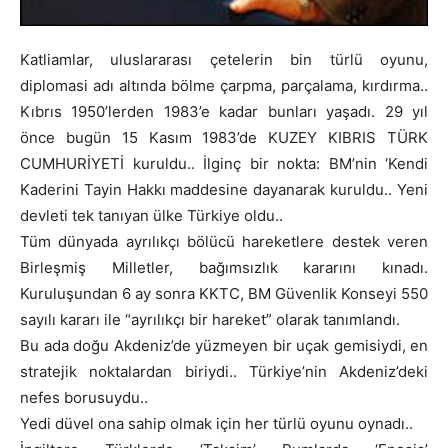
Katliamlar, uluslararası çetelerin bin türlü oyunu,
diplomasi adı altında bölme çarpma, parçalama, kırdırma..
Kıbrıs 1950’lerden 1983’e kadar bunları yaşadı. 29 yıl
önce bugün 15 Kasım 1983’de KUZEY KIBRIS TÜRK
CUMHURİYETİ kuruldu.. İlginç bir nokta: BM’nin ‘Kendi
Kaderini Tayin Hakkı maddesine dayanarak kuruldu.. Yeni
devleti tek tanıyan ülke Türkiye oldu..
Tüm dünyada ayrılıkçı bölücü hareketlere destek veren
Birleşmiş Milletler, bağımsızlık kararını kınadı.
Kuruluşundan 6 ay sonra KKTC, BM Güvenlik Konseyi 550
sayılı kararı ile “ayrılıkçı bir hareket” olarak tanımlandı.
Bu ada doğu Akdeniz’de yüzmeyen bir uçak gemisiydi, en
stratejik noktalardan biriydi.. Türkiye’nin Akdeniz’deki
nefes borusuydu..
Yedi düvel ona sahip olmak için her türlü oyunu oynadı..