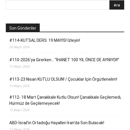
Son Gönderiler
#114-KUTSAL DERS: 19 MAYIS! İzleyin!
20 Mayıs 2026
#110-2026’ya Girerken… “İHANET 100 YIL ÖNCE DE AYNIYDI!”
15 Mayıs 2026
#113-23 Nisan KUTLU OLSUN! / Çocuklar İçin Örgütlenelim!
13 Mayıs 2026
#112- 18 Mart Çanakkale Kutlu Olsun! Çanakkale Geçilemedi,
Hürmüz de Geçilemeyecek!
13 Mayıs 2026
ABD-İsrail’in Ortadoğu Hayalleri İran’da Son Bulacak!
13 Mayıs 2026