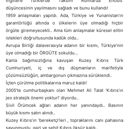
İngiltere Türklerde ‘Taksim’ Rumlarda ‘Enosis’
düşüncesinin yayılmasını sağladı ve bunu kullandı!
1959 anlaşmaları yapıldı. Ada, Türkiye ve Yunanistan’ın
garantörlüğü altında o ülkelerin üye olmadığı hiçbir
örgüte giremeyecekti.. Ama tüm anlaşmalar küresel elitin
istekleri doğrultusunda kadük oldu..
Avrupa Birliği dalaverasıyla adanın bir kısmı, Türkiye’nin
üye olmadığı bir ÖRGÜTE sokuldu…
Kanla bağımsızlığına kavuşan Kuzey Kıbrıs Türk
Cumhuriyeti, iç ve dış düşmanların marifetiyle
çözümsüzlüğün, ambargonun çıkmazına sürüklendi..
İçten çürütme politikalarına maruz kaldı!
2005′te cumhurbaşkanı olan Mehmet Ali Talat ‘Kıbrıs’ın
jeo stratejik önemi yoktur!’ diyordu..
Sivil Örümcek ağları adanın her yanındaydı.. Basının
büyük kısmı satın alındı..
Kuzey Kıbrıs’ın ‘bereketçi’leri , topraklarını canı pahasına
savunmuştu, gazi ve şehit Kıbrıs öksüz kaldı..