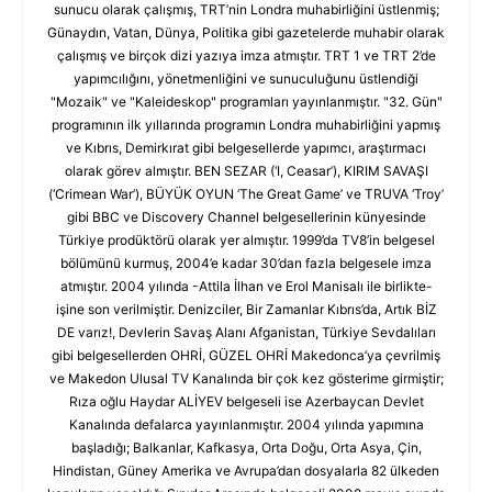
sunucu olarak çalışmış, TRT’nin Londra muhabirliğini üstlenmiş;
Günaydın, Vatan, Dünya, Politika gibi gazetelerde muhabir olarak
çalışmış ve birçok dizi yazıya imza atmıştır. TRT 1 ve TRT 2’de
yapımcılığını, yönetmenliğini ve sunuculuğunu üstlendiği
"Mozaik" ve "Kaleideskop" programları yayınlanmıştır. "32. Gün"
programının ilk yıllarında programın Londra muhabirliğini yapmış
ve Kıbrıs, Demirkırat gibi belgesellerde yapımcı, araştırmacı
olarak görev almıştır. BEN SEZAR (‘I, Ceasar’), KIRIM SAVAŞI
(‘Crimean War’), BÜYÜK OYUN ‘The Great Game’ ve TRUVA ‘Troy’
gibi BBC ve Discovery Channel belgesellerinin künyesinde
Türkiye prodüktörü olarak yer almıştır. 1999’da TV8’in belgesel
bölümünü kurmuş, 2004’e kadar 30’dan fazla belgesele imza
atmıştır. 2004 yılında -Attila İlhan ve Erol Manisalı ile birlikte-
işine son verilmiştir. Denizciler, Bir Zamanlar Kıbrıs’da, Artık BİZ
DE varız!, Devlerin Savaş Alanı Afganistan, Türkiye Sevdalıları
gibi belgesellerden OHRİ, GÜZEL OHRİ Makedonca’ya çevrilmiş
ve Makedon Ulusal TV Kanalında bir çok kez gösterime girmiştir;
Rıza oğlu Haydar ALİYEV belgeseli ise Azerbaycan Devlet
Kanalında defalarca yayınlanmıştır. 2004 yılında yapımına
başladığı; Balkanlar, Kafkasya, Orta Doğu, Orta Asya, Çin,
Hindistan, Güney Amerika ve Avrupa’dan dosyalarla 82 ülkeden