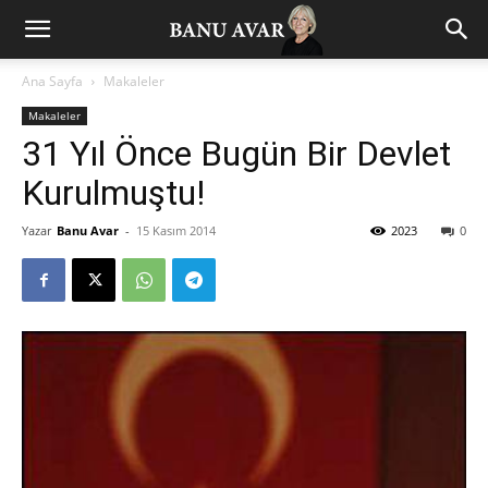
Ana Sayfa
Makaleler
Makaleler
31 Yıl Önce Bugün Bir Devlet
Kurulmuştu!
Yazar
Banu Avar
-
15 Kasım 2014
2023
0