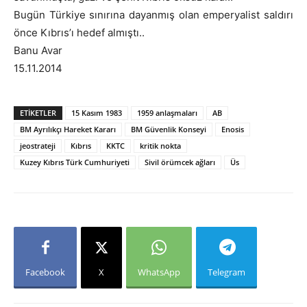
Bugün Türkiye sınırına dayanmış olan emperyalist saldırı
önce Kıbrıs’ı hedef almıştı..
Banu Avar
15.11.2014
ETIKETLER
15 Kasım 1983
1959 anlaşmaları
AB
BM Ayrılıkçı Hareket Kararı
BM Güvenlik Konseyi
Enosis
jeostrateji
Kıbrıs
KKTC
kritik nokta
Kuzey Kıbrıs Türk Cumhuriyeti
Sivil örümcek ağları
Üs
Facebook
X
WhatsApp
Telegram