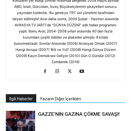
konuların yer aldığı Sınırlar Arasında belgeseli 2008 mayıs ayında
ABD, İsrail, Gürcistan, İsveç Büyükelçilerinin şikayetleri sonucu
yayından kaldırıldı.. Bu gerekçe TRT üst yönetimi tarafından
beyan edilmiştir! Avar daha sonra, 2009 Şubat - Haziran arasında
AVRASYA TV (ART)'de "DÜNYA DÜZENİ" adlı haber programını
yaptı. Banu Avar, 2004-2008 yılları arasında 40'dan fazla
kurumdan çeşitli ödüller ve plaketler almıştır. 8 kitabı
bulunmaktadır: Sınırlar Arasında (2006) Avrasyalı Olmak (2007)
Hangi Avrupa (2007) ‘Böl ve Yut!’ (2008) Hangi Dünya Düzeni
(2009) Kaçın Demokrasi Geliyor (2010) Gün O Gündür (2012)
Zemberek (2016)
İlgili Haberler
Yazarın Diğer İçerikleri
GAZZE’NİN GAZINA ÇÖKME SAVAŞI!