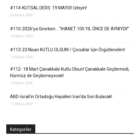
#114-KUTSAL DERS: 19 MAYIS! İzleyin!
20 Mayıs 2026
#110-2026’ya Girerken… “İHANET 100 YIL ÖNCE DE AYNIYDI!”
15 Mayıs 2026
#113-23 Nisan KUTLU OLSUN! / Çocuklar İçin Örgütlenelim!
13 Mayıs 2026
#112- 18 Mart Çanakkale Kutlu Olsun! Çanakkale Geçilemedi,
Hürmüz de Geçilemeyecek!
13 Mayıs 2026
ABD-İsrail’in Ortadoğu Hayalleri İran’da Son Bulacak!
13 Mayıs 2026
Kategoriler