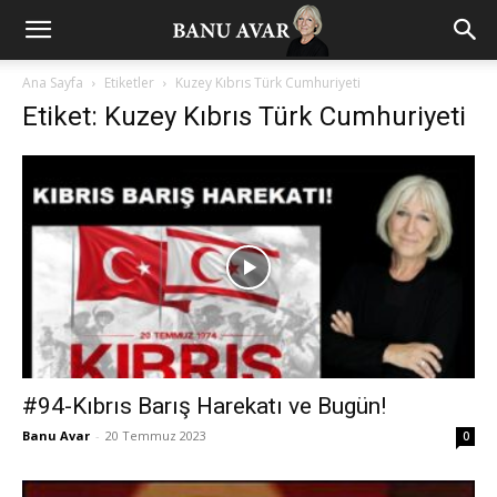
Ana Sayfa
Etiketler
Kuzey Kıbrıs Türk Cumhuriyeti
Etiket: Kuzey Kıbrıs Türk Cumhuriyeti
#94-Kıbrıs Barış Harekatı ve Bugün!
Banu Avar
-
20 Temmuz 2023
0