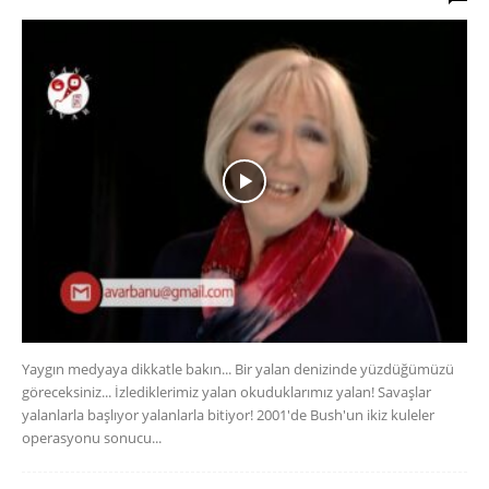
Yaygın medyaya dikkatle bakın... Bir yalan denizinde yüzdüğümüzü
göreceksiniz... İzlediklerimiz yalan okuduklarımız yalan! Savaşlar
yalanlarla başlıyor yalanlarla bitiyor! 2001'de Bush'un ikiz kuleler
operasyonu sonucu...