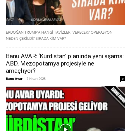
ERDOĞAN TRUMP’A HANGİ TAVİZLERİ VERECEK? OPERASYON
NEDEN ÇEKİLDİ? SIRADA KİM VAR?
Banu AVAR: ‘Kürdistan’ planında yeni aşama:
ABD, Mezopotamya projesiyle ne
amaçlıyor?
Banu Avar
-
7 Nisan 2025
0