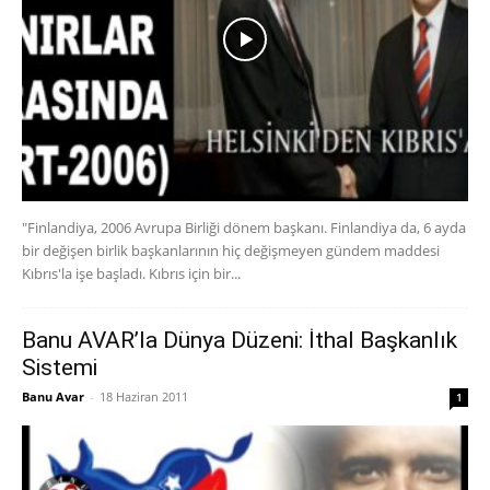
"Finlandiya, 2006 Avrupa Birliği dönem başkanı. Finlandiya da, 6 ayda
bir değişen birlik başkanlarının hiç değişmeyen gündem maddesi
Kıbrıs'la işe başladı. Kıbrıs için bir...
Banu AVAR’la Dünya Düzeni: İthal Başkanlık
Sistemi
Banu Avar
-
18 Haziran 2011
1