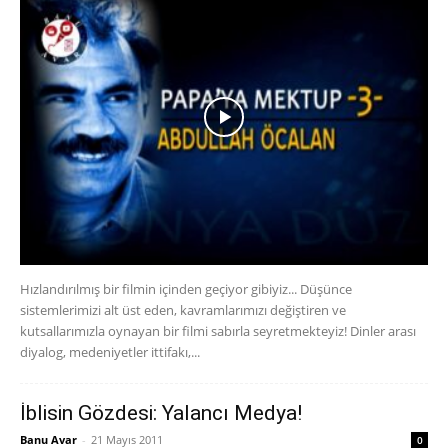
Hızlandırılmış bir filmin içinden geçiyor gibiyiz... Düşünce
sistemlerimizi alt üst eden, kavramlarımızı değiştiren ve
kutsallarımızla oynayan bir filmi sabırla seyretmekteyiz! Dinler arası
diyalog, medeniyetler ittifakı,...
İblisin Gözdesi: Yalancı Medya!
Banu Avar
-
21 Mayıs 2011
0