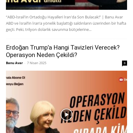
“ABD-İsrail'in Ortadoğu Hayalleri İran'da Son Bulacak!” | Banu Avar
ABD ve İsrail’in İran’a yönelik başlattığı saldırıların üzerinden bir hafta
geçti. Peki, trilyon dolarlık savunma bütçelerine...
Erdoğan Trump’a Hangi Tavizleri Verecek?
Operasyon Neden Çekildi?
Banu Avar
-
7 Nisan 2025
0