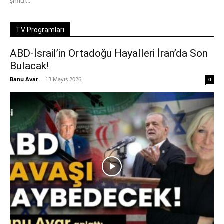
şimdi...
TV Programları
ABD-İsrail’in Ortadoğu Hayalleri İran’da Son
Bulacak!
Banu Avar
-
13 Mayıs 2026
0