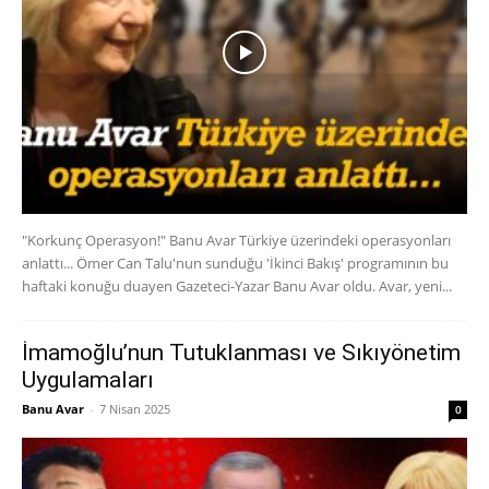
"Korkunç Operasyon!" Banu Avar Türkiye üzerindeki operasyonları
anlattı... Ömer Can Talu'nun sunduğu 'İkinci Bakış' programının bu
haftaki konuğu duayen Gazeteci-Yazar Banu Avar oldu. Avar, yeni...
İmamoğlu’nun Tutuklanması ve Sıkıyönetim
Uygulamaları
Banu Avar
-
7 Nisan 2025
0