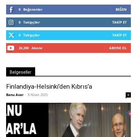
0
Beğenenler
BEĞEN
0
Takipçiler
TAKIP ET
0
Takipçiler
TAKIP ET
26,200
Abone
ABONE OL
Belgeseller
Finlandiya-Helsinki’den Kıbrıs’a
Banu Avar
-
8 Nisan 2025
0