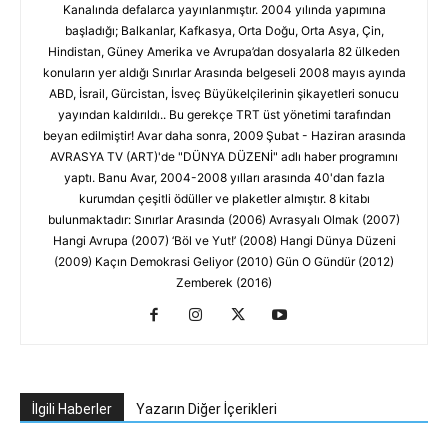
Kanalında defalarca yayınlanmıştır. 2004 yılında yapımına
başladığı; Balkanlar, Kafkasya, Orta Doğu, Orta Asya, Çin,
Hindistan, Güney Amerika ve Avrupa’dan dosyalarla 82 ülkeden
konuların yer aldığı Sınırlar Arasında belgeseli 2008 mayıs ayında
ABD, İsrail, Gürcistan, İsveç Büyükelçilerinin şikayetleri sonucu
yayından kaldırıldı.. Bu gerekçe TRT üst yönetimi tarafından
beyan edilmiştir! Avar daha sonra, 2009 Şubat - Haziran arasında
AVRASYA TV (ART)'de "DÜNYA DÜZENİ" adlı haber programını
yaptı. Banu Avar, 2004-2008 yılları arasında 40'dan fazla
kurumdan çeşitli ödüller ve plaketler almıştır. 8 kitabı
bulunmaktadır: Sınırlar Arasında (2006) Avrasyalı Olmak (2007)
Hangi Avrupa (2007) ‘Böl ve Yut!’ (2008) Hangi Dünya Düzeni
(2009) Kaçın Demokrasi Geliyor (2010) Gün O Gündür (2012)
Zemberek (2016)
İlgili Haberler
Yazarın Diğer İçerikleri