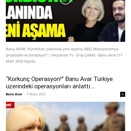
Banu AVAR: 'Kürdistan' planında yeni aşama: ABD, Mezopotamya
projesiyle ne amaçlıyor? | Veryansın Tv - Eray Çelebi - Banu Avar (17
Mart 2025 Kaydı)
“Korkunç Operasyon!” Banu Avar Türkiye
üzerindeki operasyonları anlattı…
Banu Avar
-
7 Nisan 2025
0