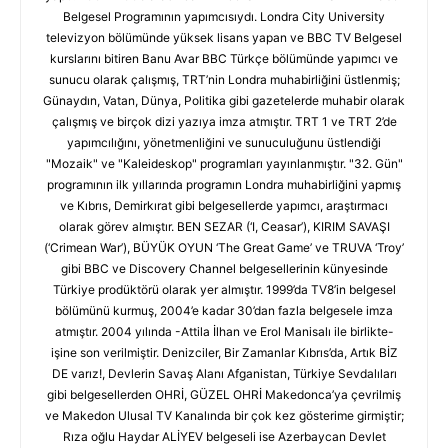
Belgesel Programının yapımcısıydı. Londra City University
televizyon bölümünde yüksek lisans yapan ve BBC TV Belgesel
kurslarını bitiren Banu Avar BBC Türkçe bölümünde yapımcı ve
sunucu olarak çalışmış, TRT’nin Londra muhabirliğini üstlenmiş;
Günaydın, Vatan, Dünya, Politika gibi gazetelerde muhabir olarak
çalışmış ve birçok dizi yazıya imza atmıştır. TRT 1 ve TRT 2’de
yapımcılığını, yönetmenliğini ve sunuculuğunu üstlendiği
"Mozaik" ve "Kaleideskop" programları yayınlanmıştır. "32. Gün"
programının ilk yıllarında programın Londra muhabirliğini yapmış
ve Kıbrıs, Demirkırat gibi belgesellerde yapımcı, araştırmacı
olarak görev almıştır. BEN SEZAR (‘I, Ceasar’), KIRIM SAVAŞI
(‘Crimean War’), BÜYÜK OYUN ‘The Great Game’ ve TRUVA ‘Troy’
gibi BBC ve Discovery Channel belgesellerinin künyesinde
Türkiye prodüktörü olarak yer almıştır. 1999’da TV8’in belgesel
bölümünü kurmuş, 2004’e kadar 30’dan fazla belgesele imza
atmıştır. 2004 yılında -Attila İlhan ve Erol Manisalı ile birlikte-
işine son verilmiştir. Denizciler, Bir Zamanlar Kıbrıs’da, Artık BİZ
DE varız!, Devlerin Savaş Alanı Afganistan, Türkiye Sevdalıları
gibi belgesellerden OHRİ, GÜZEL OHRİ Makedonca’ya çevrilmiş
ve Makedon Ulusal TV Kanalında bir çok kez gösterime girmiştir;
Rıza oğlu Haydar ALİYEV belgeseli ise Azerbaycan Devlet