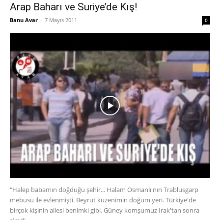
Arap Baharı ve Suriye’de Kış!
Banu Avar
-
7 Mayıs 2011
0
"Halep babamın doğduğu şehir... Halam Osmanlı'nın Trablusgarp
mebusu ile evlenmişti. Beyrut kuzenimin doğum yeri. Türkiye'de
birçok kişinin ailesi benimki gibi. Güney komşumuz Irak'tan sonra