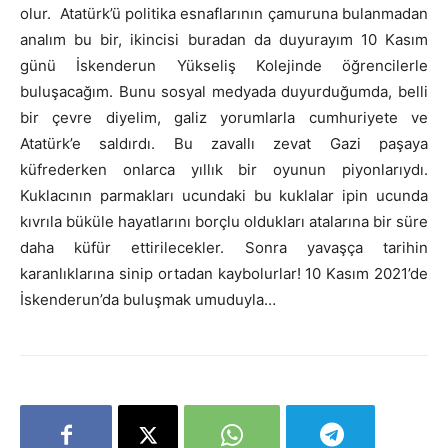
olur. Atatürk’ü politika esnaflarının çamuruna bulanmadan
analım bu bir, ikincisi buradan da duyurayım 10 Kasım
günü İskenderun Yükseliş Kolejinde öğrencilerle
buluşacağım. Bunu sosyal medyada duyurduğumda, belli
bir çevre diyelim, galiz yorumlarla cumhuriyete ve
Atatürk’e saldırdı. Bu zavallı zevat Gazi paşaya
küfrederken onlarca yıllık bir oyunun piyonlarıydı.
Kuklacının parmakları ucundaki bu kuklalar ipin ucunda
kıvrıla büküle hayatlarını borçlu oldukları atalarına bir süre
daha küfür ettirilecekler. Sonra yavaşça tarihin
karanlıklarına sinip ortadan kaybolurlar! 10 Kasım 2021’de
İskenderun’da buluşmak umuduyla…