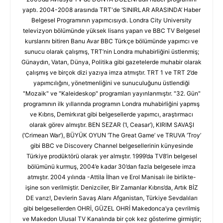
yaptı. 2004-2008 arasında TRT'de ‘SINIRLAR ARASINDA’ Haber
Belgesel Programının yapımcısıydı. Londra City University
televizyon bölümünde yüksek lisans yapan ve BBC TV Belgesel
kurslarını bitiren Banu Avar BBC Türkçe bölümünde yapımcı ve
sunucu olarak çalışmış, TRT’nin Londra muhabirliğini üstlenmiş;
Günaydın, Vatan, Dünya, Politika gibi gazetelerde muhabir olarak
çalışmış ve birçok dizi yazıya imza atmıştır. TRT 1 ve TRT 2’de
yapımcılığını, yönetmenliğini ve sunuculuğunu üstlendiği
"Mozaik" ve "Kaleideskop" programları yayınlanmıştır. "32. Gün"
programının ilk yıllarında programın Londra muhabirliğini yapmış
ve Kıbrıs, Demirkırat gibi belgesellerde yapımcı, araştırmacı
olarak görev almıştır. BEN SEZAR (‘I, Ceasar’), KIRIM SAVAŞI
(‘Crimean War’), BÜYÜK OYUN ‘The Great Game’ ve TRUVA ‘Troy’
gibi BBC ve Discovery Channel belgesellerinin künyesinde
Türkiye prodüktörü olarak yer almıştır. 1999’da TV8’in belgesel
bölümünü kurmuş, 2004’e kadar 30’dan fazla belgesele imza
atmıştır. 2004 yılında -Attila İlhan ve Erol Manisalı ile birlikte-
işine son verilmiştir. Denizciler, Bir Zamanlar Kıbrıs’da, Artık BİZ
DE varız!, Devlerin Savaş Alanı Afganistan, Türkiye Sevdalıları
gibi belgesellerden OHRİ, GÜZEL OHRİ Makedonca’ya çevrilmiş
ve Makedon Ulusal TV Kanalında bir çok kez gösterime girmiştir;