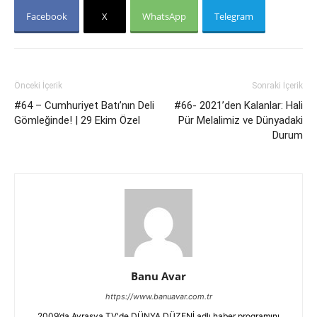
Facebook
X
WhatsApp
Telegram
Önceki İçerik
Sonraki İçerik
#64 – Cumhuriyet Batı’nın Deli
#66- 2021’den Kalanlar: Hali
Gömleğinde! | 29 Ekim Özel
Pür Melalimiz ve Dünyadaki
Durum
Banu Avar
https://www.banuavar.com.tr
2009’da Avrasya TV'de DÜNYA DÜZENİ adlı haber programını