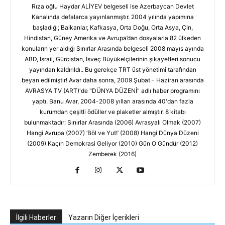
Rıza oğlu Haydar ALİYEV belgeseli ise Azerbaycan Devlet
Kanalında defalarca yayınlanmıştır. 2004 yılında yapımına
başladığı; Balkanlar, Kafkasya, Orta Doğu, Orta Asya, Çin,
Hindistan, Güney Amerika ve Avrupa’dan dosyalarla 82 ülkeden
konuların yer aldığı Sınırlar Arasında belgeseli 2008 mayıs ayında
ABD, İsrail, Gürcistan, İsveç Büyükelçilerinin şikayetleri sonucu
yayından kaldırıldı.. Bu gerekçe TRT üst yönetimi tarafından
beyan edilmiştir! Avar daha sonra, 2009 Şubat - Haziran arasında
AVRASYA TV (ART)'de "DÜNYA DÜZENİ" adlı haber programını
yaptı. Banu Avar, 2004-2008 yılları arasında 40'dan fazla
kurumdan çeşitli ödüller ve plaketler almıştır. 8 kitabı
bulunmaktadır: Sınırlar Arasında (2006) Avrasyalı Olmak (2007)
Hangi Avrupa (2007) ‘Böl ve Yut!’ (2008) Hangi Dünya Düzeni
(2009) Kaçın Demokrasi Geliyor (2010) Gün O Gündür (2012)
Zemberek (2016)
İlgili Haberler
Yazarın Diğer İçerikleri