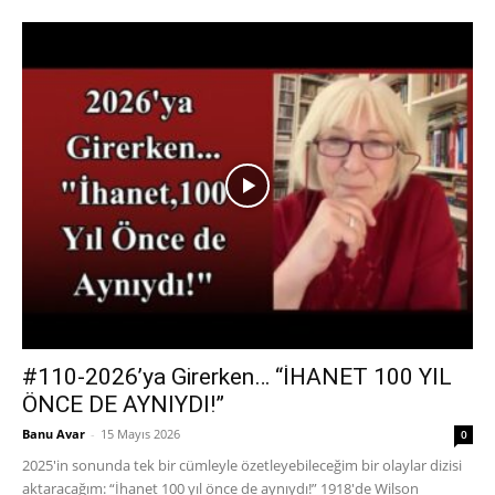
#110-2026’ya Girerken… “İHANET 100 YIL
ÖNCE DE AYNIYDI!”
Banu Avar
-
15 Mayıs 2026
0
2025'in sonunda tek bir cümleyle özetleyebileceğim bir olaylar dizisi
aktaracağım: “İhanet 100 yıl önce de aynıydı!” 1918'de Wilson