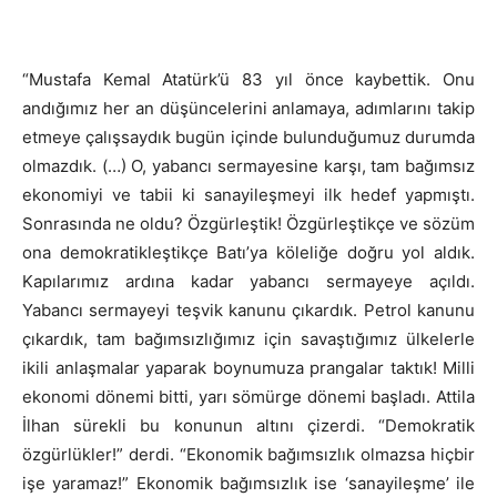
“Mustafa Kemal Atatürk’ü 83 yıl önce kaybettik. Onu
andığımız her an düşüncelerini anlamaya, adımlarını takip
etmeye çalışsaydık bugün içinde bulunduğumuz durumda
olmazdık. (…) O, yabancı sermayesine karşı, tam bağımsız
ekonomiyi ve tabii ki sanayileşmeyi ilk hedef yapmıştı.
Sonrasında ne oldu? Özgürleştik! Özgürleştikçe ve sözüm
ona demokratikleştikçe Batı’ya köleliğe doğru yol aldık.
Kapılarımız ardına kadar yabancı sermayeye açıldı.
Yabancı sermayeyi teşvik kanunu çıkardık. Petrol kanunu
çıkardık, tam bağımsızlığımız için savaştığımız ülkelerle
ikili anlaşmalar yaparak boynumuza prangalar taktık! Milli
ekonomi dönemi bitti, yarı sömürge dönemi başladı. Attila
İlhan sürekli bu konunun altını çizerdi. “Demokratik
özgürlükler!” derdi. “Ekonomik bağımsızlık olmazsa hiçbir
işe yaramaz!” Ekonomik bağımsızlık ise ‘sanayileşme’ ile