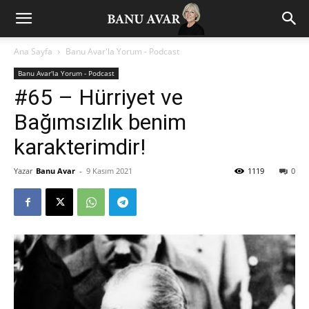
Ana Sayfa
Banu Avar'la Yorum - Podcast
Banu Avar'la Yorum - Podcast
#65 – Hürriyet ve
Bağımsızlık benim
karakterimdir!
Yazar
Banu Avar
-
9 Kasım 2021
1119
0