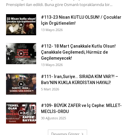
Prensipleri ilan edildi. Buna göre Osmanlı topraklarında bir...
#113-23 Nisan KUTLU OLSUN! / Çocuklar
İçin Örgütlenelim!
13 Mayıs 2026
#112- 18 Mart Çanakkale Kutlu Olsun!
Çanakkale Geçilemedi, Hürmüz de
Geçilemeyecek!
13 Mayıs 2026
#111- İran,Suriye… SIRADA KİM VAR?! –
Batı’NIN KUKLA KÜRDİSTAN HAYALİ!
5 Mart 2026
#109- BÜYÜK ZAFER ve İç Cephe: MİLLET-
MECLİS-ORDU
30 Ağustos 2025
Devamını Göster