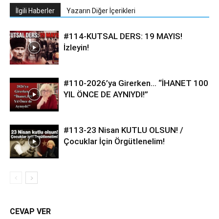
İlgili Haberler
Yazarın Diğer İçerikleri
#114-KUTSAL DERS: 19 MAYIS!
İzleyin!
#110-2026’ya Girerken… “İHANET 100
YIL ÖNCE DE AYNIYDI!”
#113-23 Nisan KUTLU OLSUN! /
Çocuklar İçin Örgütlenelim!
CEVAP VER