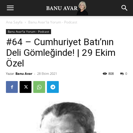
Ana Sayfa
Banu Avar'la Yorum - Podcast
Banu Avar'la Yorum - Podcast
#64 – Cumhuriyet Batı’nın
Deli Gömleğinde! | 29 Ekim
Özel
Yazar
Banu Avar
-
28 Ekim 2021
808
0