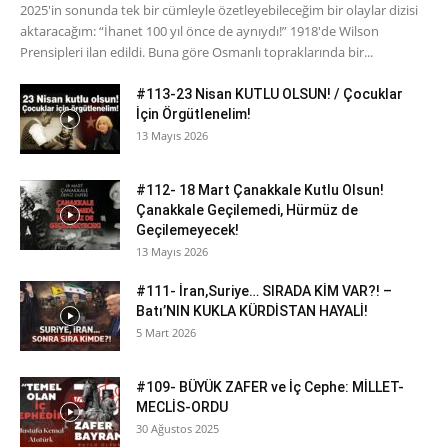
2025'in sonunda tek bir cümleyle özetleyebileceğim bir olaylar dizisi
aktaracağım: “İhanet 100 yıl önce de aynıydı!” 1918'de Wilson
Prensipleri ilan edildi. Buna göre Osmanlı topraklarında bir...
#113-23 Nisan KUTLU OLSUN! / Çocuklar
İçin Örgütlenelim!
13 Mayıs 2026
#112- 18 Mart Çanakkale Kutlu Olsun!
Çanakkale Geçilemedi, Hürmüz de
Geçilemeyecek!
13 Mayıs 2026
#111- İran,Suriye… SIRADA KİM VAR?! –
Batı’NIN KUKLA KÜRDİSTAN HAYALİ!
5 Mart 2026
#109- BÜYÜK ZAFER ve İç Cephe: MİLLET-
MECLİS-ORDU
30 Ağustos 2025