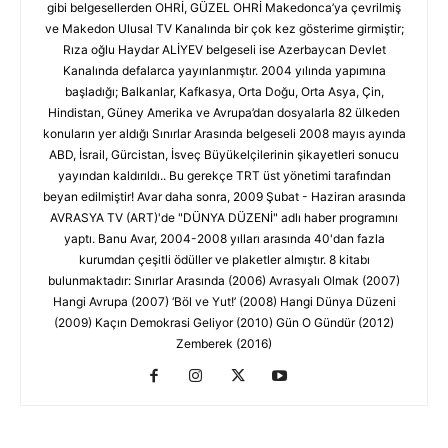
gibi belgesellerden OHRİ, GÜZEL OHRİ Makedonca’ya çevrilmiş
ve Makedon Ulusal TV Kanalında bir çok kez gösterime girmiştir;
Rıza oğlu Haydar ALİYEV belgeseli ise Azerbaycan Devlet
Kanalında defalarca yayınlanmıştır. 2004 yılında yapımına
başladığı; Balkanlar, Kafkasya, Orta Doğu, Orta Asya, Çin,
Hindistan, Güney Amerika ve Avrupa’dan dosyalarla 82 ülkeden
konuların yer aldığı Sınırlar Arasında belgeseli 2008 mayıs ayında
ABD, İsrail, Gürcistan, İsveç Büyükelçilerinin şikayetleri sonucu
yayından kaldırıldı.. Bu gerekçe TRT üst yönetimi tarafından
beyan edilmiştir! Avar daha sonra, 2009 Şubat - Haziran arasında
AVRASYA TV (ART)'de "DÜNYA DÜZENİ" adlı haber programını
yaptı. Banu Avar, 2004-2008 yılları arasında 40'dan fazla
kurumdan çeşitli ödüller ve plaketler almıştır. 8 kitabı
bulunmaktadır: Sınırlar Arasında (2006) Avrasyalı Olmak (2007)
Hangi Avrupa (2007) ‘Böl ve Yut!’ (2008) Hangi Dünya Düzeni
(2009) Kaçın Demokrasi Geliyor (2010) Gün O Gündür (2012)
Zemberek (2016)