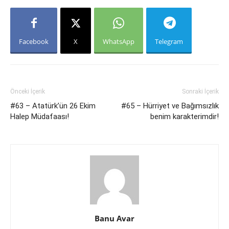
Facebook
X
WhatsApp
Telegram
Önceki İçerik
Sonraki İçerik
#63 – Atatürk’ün 26 Ekim
#65 – Hürriyet ve Bağımsızlık
Halep Müdafaası!
benim karakterimdir!
Banu Avar