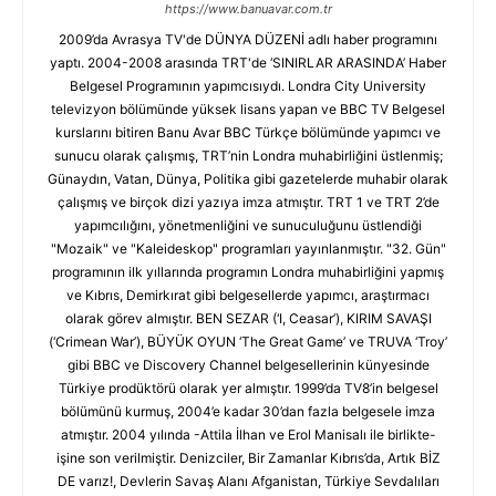
https://www.banuavar.com.tr
2009’da Avrasya TV'de DÜNYA DÜZENİ adlı haber programını
yaptı. 2004-2008 arasında TRT'de ‘SINIRLAR ARASINDA’ Haber
Belgesel Programının yapımcısıydı. Londra City University
televizyon bölümünde yüksek lisans yapan ve BBC TV Belgesel
kurslarını bitiren Banu Avar BBC Türkçe bölümünde yapımcı ve
sunucu olarak çalışmış, TRT’nin Londra muhabirliğini üstlenmiş;
Günaydın, Vatan, Dünya, Politika gibi gazetelerde muhabir olarak
çalışmış ve birçok dizi yazıya imza atmıştır. TRT 1 ve TRT 2’de
yapımcılığını, yönetmenliğini ve sunuculuğunu üstlendiği
"Mozaik" ve "Kaleideskop" programları yayınlanmıştır. "32. Gün"
programının ilk yıllarında programın Londra muhabirliğini yapmış
ve Kıbrıs, Demirkırat gibi belgesellerde yapımcı, araştırmacı
olarak görev almıştır. BEN SEZAR (‘I, Ceasar’), KIRIM SAVAŞI
(‘Crimean War’), BÜYÜK OYUN ‘The Great Game’ ve TRUVA ‘Troy’
gibi BBC ve Discovery Channel belgesellerinin künyesinde
Türkiye prodüktörü olarak yer almıştır. 1999’da TV8’in belgesel
bölümünü kurmuş, 2004’e kadar 30’dan fazla belgesele imza
atmıştır. 2004 yılında -Attila İlhan ve Erol Manisalı ile birlikte-
işine son verilmiştir. Denizciler, Bir Zamanlar Kıbrıs’da, Artık BİZ
DE varız!, Devlerin Savaş Alanı Afganistan, Türkiye Sevdalıları