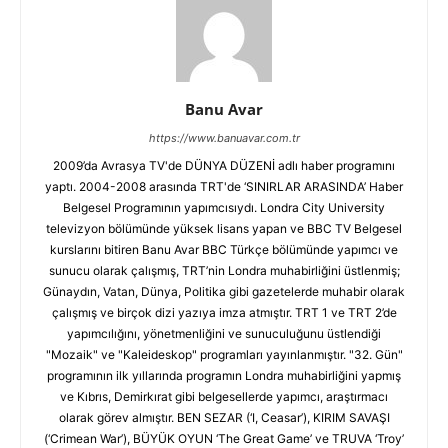
Banu Avar
https://www.banuavar.com.tr
2009’da Avrasya TV'de DÜNYA DÜZENİ adlı haber programını
yaptı. 2004-2008 arasında TRT'de ‘SINIRLAR ARASINDA’ Haber
Belgesel Programının yapımcısıydı. Londra City University
televizyon bölümünde yüksek lisans yapan ve BBC TV Belgesel
kurslarını bitiren Banu Avar BBC Türkçe bölümünde yapımcı ve
sunucu olarak çalışmış, TRT’nin Londra muhabirliğini üstlenmiş;
Günaydın, Vatan, Dünya, Politika gibi gazetelerde muhabir olarak
çalışmış ve birçok dizi yazıya imza atmıştır. TRT 1 ve TRT 2’de
yapımcılığını, yönetmenliğini ve sunuculuğunu üstlendiği
"Mozaik" ve "Kaleideskop" programları yayınlanmıştır. "32. Gün"
programının ilk yıllarında programın Londra muhabirliğini yapmış
ve Kıbrıs, Demirkırat gibi belgesellerde yapımcı, araştırmacı
olarak görev almıştır. BEN SEZAR (‘I, Ceasar’), KIRIM SAVAŞI
(‘Crimean War’), BÜYÜK OYUN ‘The Great Game’ ve TRUVA ‘Troy’