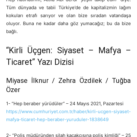
Tüm dünyada ve tabii Türkiye’de de kapitalizmin lağım
kokuları etrafı sarıyor ve olan bize sıradan vatandaşa
oluyor. Buna ne kadar daha göz yumacağız; bu da bize
bağlı.
“Kirli Üçgen: Siyaset – Mafya –
Ticaret” Yazı Dizisi
Miyase İlknur / Zehra Özdilek / Tuğba
Özer
1- “Hep beraber yürüdüler” – 24 Mayıs 2021, Pazartesi
https://www.cumhuriyet.com.tr/haber/kirli-ucgen-siyaset-
mafya-ticaret-hep-beraber-yuruduler-1838649
2- “Polis müdüründen silah kaçakçısına polis kimliği” – 25