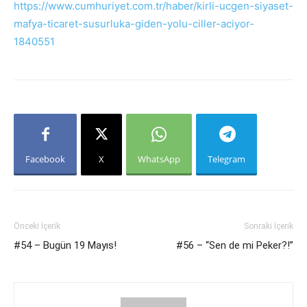
https://www.cumhuriyet.com.tr/haber/kirli-ucgen-siyaset-
mafya-ticaret-susurluka-giden-yolu-ciller-aciyor-
1840551
Facebook
X
WhatsApp
Telegram
Önceki İçerik
Sonraki İçerik
#54 – Bugün 19 Mayıs!
#56 – “Sen de mi Peker?!”