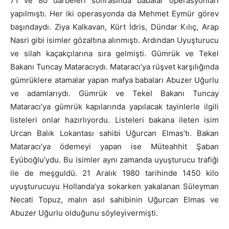
71 ve 80 darbeleri sonrasında babalar operasyonları
yapılmıştı. Her iki operasyonda da Mehmet Eymür görev
başındaydı. Ziya Kalkavan, Kürt İdris, Dündar Kılıç, Arap
Nasri gibi isimler gözaltına alınmıştı. Ardından Uyuşturucu
ve silah kaçakçılarına sıra gelmişti. Gümrük ve Tekel
Bakanı Tuncay Mataracıydı. Mataracı’ya rüşvet karşılığında
gümrüklere atamalar yapan mafya babaları Abuzer Uğurlu
ve adamlarıydı. Gümrük ve Tekel Bakanı Tuncay
Mataracı’ya gümrük kapılarında yapılacak tayinlerle ilgili
listeleri onlar hazırlıyordu. Listeleri bakana ileten isim
Urcan Balık Lokantası sahibi Uğurcan Elmas’tı. Bakan
Mataracı’ya ödemeyi yapan ise Müteahhit Şaban
Eyüboğlu’ydu. Bu isimler aynı zamanda uyuşturucu trafiği
ile de meşguldü. 21 Aralık 1980 tarihinde 1450 kilo
uyuşturucuyu Hollanda’ya sokarken yakalanan Süleyman
Necati Topuz, malın asıl sahibinin Uğurcan Elmas ve
Abuzer Uğurlu olduğunu söyleyivermişti.