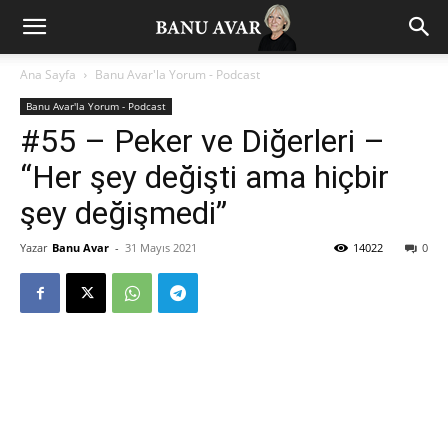
Ana Sayfa
Banu Avar'la Yorum - Podcast
Banu Avar'la Yorum - Podcast
#55 – Peker ve Diğerleri –
“Her şey değişti ama hiçbir
şey değişmedi”
Yazar
Banu Avar
-
31 Mayıs 2021
14022
0