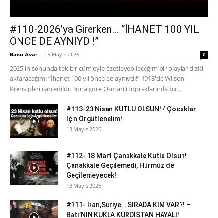
#110-2026’ya Girerken… “İHANET 100 YIL
ÖNCE DE AYNIYDI!”
Banu Avar
-
15 Mayıs 2026
0
2025'in sonunda tek bir cümleyle özetleyebileceğim bir olaylar dizisi
aktaracağım: “İhanet 100 yıl önce de aynıydı!” 1918'de Wilson
Prensipleri ilan edildi. Buna göre Osmanlı topraklarında bir...
#113-23 Nisan KUTLU OLSUN! / Çocuklar
İçin Örgütlenelim!
13 Mayıs 2026
#112- 18 Mart Çanakkale Kutlu Olsun!
Çanakkale Geçilemedi, Hürmüz de
Geçilemeyecek!
13 Mayıs 2026
#111- İran,Suriye… SIRADA KİM VAR?! –
Batı’NIN KUKLA KÜRDİSTAN HAYALİ!