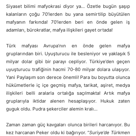
Siyaset bilimi mafyokrasi diyor ya… Özetle bugün şaşıp
kalanların çoğu 70’lerden bu yana semirtilip büyütülen
mafyanın farkında! 70’lerden beri en önde gelen iş
adamları, bürokratlar, mafya ilişkileri gayet ortada!
Türk mafyası Avrupa’nın en önde gelen mafya
gruplarından biri. Uyuşturucu ile besleniyor ve yaklaşık 5
milyar dolar gibi bir parayı cepliyor. Türkiye’den geçen
uyuşturucu trafiğinin hacmi 70-80 milyar dolara ulaşıyor.
Yani Paylaşım son derece önemli! Para bu boyutta olunca
hükümetlerle iç içe geçmiş mafya, tarikat, aşiret, medya
ilişkileri belli aralarla ortalığa saçılmakta! Artık mafya
gruplarıyla iktidar alenen hesaplaşıyor. Hukuk zaten
guguk oldu. Pudra şekerciler alemin kralı…
Zaman zaman güç kavgaları olunca birileri harcanıyor. Bu
kez harcanan Peker oldu ki bağırıyor. “
Suriye’de Türkmen