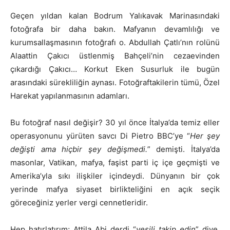
Geçen yıldan kalan Bodrum Yalıkavak Marinasındaki
fotoğrafa bir daha bakın. Mafyanın devamlılığı ve
kurumsallaşmasının fotoğrafı o. Abdullah Çatlı’nın rolünü
Alaattin Çakıcı üstlenmiş Bahçeli’nin cezaevinden
çıkardığı Çakıcı… Korkut Eken Susurluk ile bugün
arasındaki sürekliliğin aynası. Fotoğraftakilerin tümü, Özel
Harekat yapılanmasının adamları.
Bu fotoğraf nasıl değişir? 30 yıl önce İtalya’da temiz eller
operasyonunu yürüten savcı Di Pietro BBC’ye “
Her şey
değişti ama hiçbir şey değişmedi.
” demişti. İtalya’da
masonlar, Vatikan, mafya, faşist parti iç içe geçmişti ve
Amerika’yla sıkı ilişkiler içindeydi. Dünyanın bir çok
yerinde mafya siyaset birlikteliğini en açık seçik
göreceğiniz yerler vergi cennetleridir.
Hep hatırlatırım; Attila Abi derdi “
yeşili takip edin
” diye.