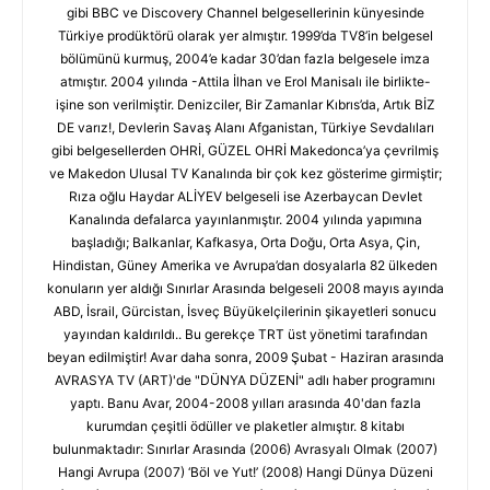
gibi BBC ve Discovery Channel belgesellerinin künyesinde
Türkiye prodüktörü olarak yer almıştır. 1999’da TV8’in belgesel
bölümünü kurmuş, 2004’e kadar 30’dan fazla belgesele imza
atmıştır. 2004 yılında -Attila İlhan ve Erol Manisalı ile birlikte-
işine son verilmiştir. Denizciler, Bir Zamanlar Kıbrıs’da, Artık BİZ
DE varız!, Devlerin Savaş Alanı Afganistan, Türkiye Sevdalıları
gibi belgesellerden OHRİ, GÜZEL OHRİ Makedonca’ya çevrilmiş
ve Makedon Ulusal TV Kanalında bir çok kez gösterime girmiştir;
Rıza oğlu Haydar ALİYEV belgeseli ise Azerbaycan Devlet
Kanalında defalarca yayınlanmıştır. 2004 yılında yapımına
başladığı; Balkanlar, Kafkasya, Orta Doğu, Orta Asya, Çin,
Hindistan, Güney Amerika ve Avrupa’dan dosyalarla 82 ülkeden
konuların yer aldığı Sınırlar Arasında belgeseli 2008 mayıs ayında
ABD, İsrail, Gürcistan, İsveç Büyükelçilerinin şikayetleri sonucu
yayından kaldırıldı.. Bu gerekçe TRT üst yönetimi tarafından
beyan edilmiştir! Avar daha sonra, 2009 Şubat - Haziran arasında
AVRASYA TV (ART)'de "DÜNYA DÜZENİ" adlı haber programını
yaptı. Banu Avar, 2004-2008 yılları arasında 40'dan fazla
kurumdan çeşitli ödüller ve plaketler almıştır. 8 kitabı
bulunmaktadır: Sınırlar Arasında (2006) Avrasyalı Olmak (2007)
Hangi Avrupa (2007) ‘Böl ve Yut!’ (2008) Hangi Dünya Düzeni