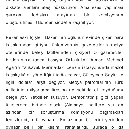
dikkate alanlara ateş püskürüyor. Ama esas yapılması
gereken iddiaları araştıran bir komisyonun
oluşturulması!!! Bundan şiddetle kaçınılıyor.
Peker eski İçişleri Bakanı’nın oğlunun evinde çıkan para
kasalarından giriyor, ünlenivermiş gazetecilerin mafya
otellerinde beleş tatillerinden çıkıyor! O gazeteciler
birden sırra kadem basıyor. Ortalık toz duman! Mehmet
Ağar’ın Yalıkavak Marina’daki benzin istasyonunda mazot
kaçakçılığını yönettiğini iddia ediyor, Süleyman Soylu ile
ilgili iddiaları arşa değiyor. Medya patronlarının Türk
milletinin milyarlarca lirasına ne şekilde el koyduğunu
belgeliyor. Yetkililer susuyor. Demokratmış gibi yapan
ülkelerden birinde olsak (Almanya İngiltere vs) en
azından bir soruşturma komisyonu bağırsakları
temizlermiş gibi yapardı. En azından birilerini yerinden
oynatır belli bir kesimi rahatlatırdı. Burada o da