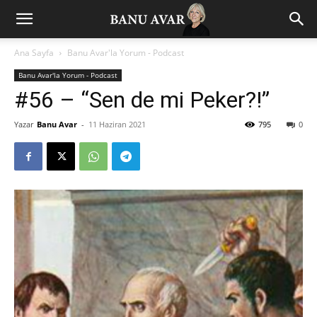
Ana Sayfa
Banu Avar'la Yorum - Podcast
Banu Avar'la Yorum - Podcast
#56 – “Sen de mi Peker?!”
Yazar
Banu Avar
-
11 Haziran 2021
795
0