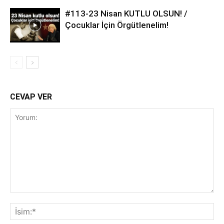
#113-23 Nisan KUTLU OLSUN! /
Çocuklar İçin Örgütlenelim!
CEVAP VER