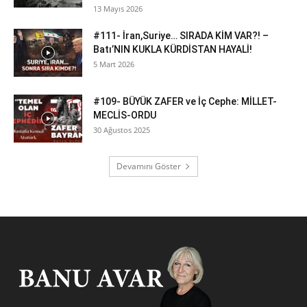
13 Mayıs 2026
#111- İran,Suriye… SIRADA KİM VAR?! –
Batı’NIN KUKLA KÜRDİSTAN HAYALİ!
5 Mart 2026
#109- BÜYÜK ZAFER ve İç Cephe: MİLLET-
MECLİS-ORDU
30 Ağustos 2025
Devamını Göster