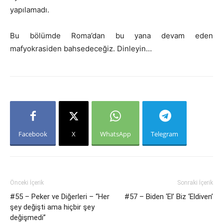
yapılamadı.
Bu bölümde Roma’dan bu yana devam eden
mafyokrasiden bahsedeceğiz. Dinleyin…
Facebook
X
WhatsApp
Telegram
Önceki İçerik
Sonraki İçerik
#55 – Peker ve Diğerleri – “Her
#57 – Biden ‘El’ Biz ‘Eldiven’
şey değişti ama hiçbir şey
değişmedi”