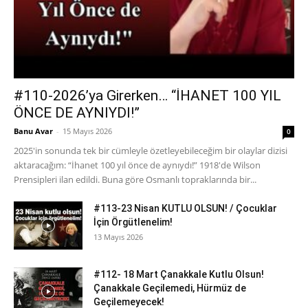
#110-2026’ya Girerken… “İHANET 100 YIL
ÖNCE DE AYNIYDI!”
Banu Avar
-
15 Mayıs 2026
0
2025'in sonunda tek bir cümleyle özetleyebileceğim bir olaylar dizisi
aktaracağım: “İhanet 100 yıl önce de aynıydı!” 1918'de Wilson
Prensipleri ilan edildi. Buna göre Osmanlı topraklarında bir...
#113-23 Nisan KUTLU OLSUN! / Çocuklar
İçin Örgütlenelim!
13 Mayıs 2026
#112- 18 Mart Çanakkale Kutlu Olsun!
Çanakkale Geçilemedi, Hürmüz de
Geçilemeyecek!