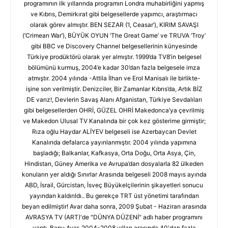
programının ilk yıllarında programın Londra muhabirliğini yapmış
ve Kıbrıs, Demirkırat gibi belgesellerde yapımcı, araştırmacı
olarak görev almıştır. BEN SEZAR (‘I, Ceasar’), KIRIM SAVAŞI
(‘Crimean War’), BÜYÜK OYUN ‘The Great Game’ ve TRUVA ‘Troy’
gibi BBC ve Discovery Channel belgesellerinin künyesinde
Türkiye prodüktörü olarak yer almıştır. 1999’da TV8’in belgesel
bölümünü kurmuş, 2004’e kadar 30’dan fazla belgesele imza
atmıştır. 2004 yılında -Attila İlhan ve Erol Manisalı ile birlikte-
işine son verilmiştir. Denizciler, Bir Zamanlar Kıbrıs’da, Artık BİZ
DE varız!, Devlerin Savaş Alanı Afganistan, Türkiye Sevdalıları
gibi belgesellerden OHRİ, GÜZEL OHRİ Makedonca’ya çevrilmiş
ve Makedon Ulusal TV Kanalında bir çok kez gösterime girmiştir;
Rıza oğlu Haydar ALİYEV belgeseli ise Azerbaycan Devlet
Kanalında defalarca yayınlanmıştır. 2004 yılında yapımına
başladığı; Balkanlar, Kafkasya, Orta Doğu, Orta Asya, Çin,
Hindistan, Güney Amerika ve Avrupa’dan dosyalarla 82 ülkeden
konuların yer aldığı Sınırlar Arasında belgeseli 2008 mayıs ayında
ABD, İsrail, Gürcistan, İsveç Büyükelçilerinin şikayetleri sonucu
yayından kaldırıldı.. Bu gerekçe TRT üst yönetimi tarafından
beyan edilmiştir! Avar daha sonra, 2009 Şubat - Haziran arasında
AVRASYA TV (ART)'de "DÜNYA DÜZENİ" adlı haber programını
yaptı. Banu Avar, 2004-2008 yılları arasında 40'dan fazla