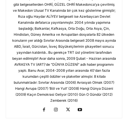
gibi belgesellerden OHRİ, GÜZEL OHRİ Makedonca’ya çevrilmiş
ve Makedon Ulusal TV Kanalında bir çok kez gösterime girmiştir;
Rıza oğlu Haydar ALİYEV belgeseli ise Azerbaycan Devlet
Kanalında defalarca yayınlanmıştır. 2004 yılında yapımına
başladığı; Balkanlar, Kafkasya, Orta Doğu, Orta Asya, Çin,
Hindistan, Güney Amerika ve Avrupa’dan dosyalarla 82 ülkeden
konuların yer aldığı Sınırlar Arasında belgeseli 2008 mayıs ayında
ABD, İsrail, Gürcistan, İsveç Büyükelçilerinin şikayetleri sonucu
yayından kaldırıldı.. Bu gerekçe TRT üst yönetimi tarafından
beyan edilmiştir! Avar daha sonra, 2009 Şubat - Haziran arasında
AVRASYA TV (ART)'de "DÜNYA DÜZENİ" adlı haber programını
yaptı. Banu Avar, 2004-2008 yılları arasında 40'dan fazla
kurumdan çeşitli ödüller ve plaketler almıştır. 8 kitabı
bulunmaktadır: Sınırlar Arasında (2006) Avrasyalı Olmak (2007)
Hangi Avrupa (2007) ‘Böl ve Yut!’ (2008) Hangi Dünya Düzeni
(2009) Kaçın Demokrasi Geliyor (2010) Gün O Gündür (2012)
Zemberek (2016)