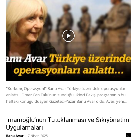
"Korkunç Operasyon!" Banu Avar Türkiye üzerindeki operasyonları
anlattı... Ömer Can Talu'nun sunduğu 'İkinci Bakış' programının bu
haftaki konuğu duayen Gazeteci-Yazar Banu Avar oldu. Avar, yeni...
İmamoğlu’nun Tutuklanması ve Sıkıyönetim
Uygulamaları
Banu Avar
-
7 Nisan 2025
0