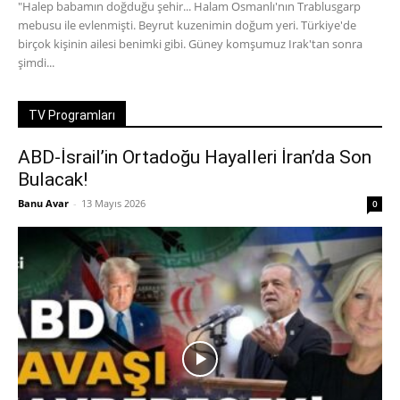
"Halep babamın doğduğu şehir... Halam Osmanlı'nın Trablusgarp
mebusu ile evlenmişti. Beyrut kuzenimin doğum yeri. Türkiye'de
birçok kişinin ailesi benimki gibi. Güney komşumuz Irak'tan sonra
şimdi...
TV Programları
ABD-İsrail’in Ortadoğu Hayalleri İran’da Son
Bulacak!
Banu Avar
-
13 Mayıs 2026
0