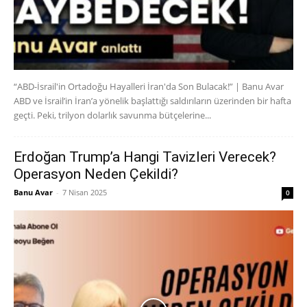
“ABD-İsrail'in Ortadoğu Hayalleri İran'da Son Bulacak!” | Banu Avar
ABD ve İsrail’in İran’a yönelik başlattığı saldırıların üzerinden bir hafta
geçti. Peki, trilyon dolarlık savunma bütçelerine...
Erdoğan Trump’a Hangi Tavizleri Verecek?
Operasyon Neden Çekildi?
Banu Avar
-
7 Nisan 2025
0