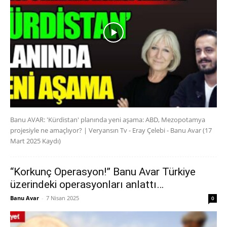
Banu AVAR: 'Kürdistan' planında yeni aşama: ABD, Mezopotamya
projesiyle ne amaçlıyor? | Veryansın Tv - Eray Çelebi - Banu Avar (17
Mart 2025 Kaydı)
“Korkunç Operasyon!” Banu Avar Türkiye
üzerindeki operasyonları anlattı…
Banu Avar
-
7 Nisan 2025
0