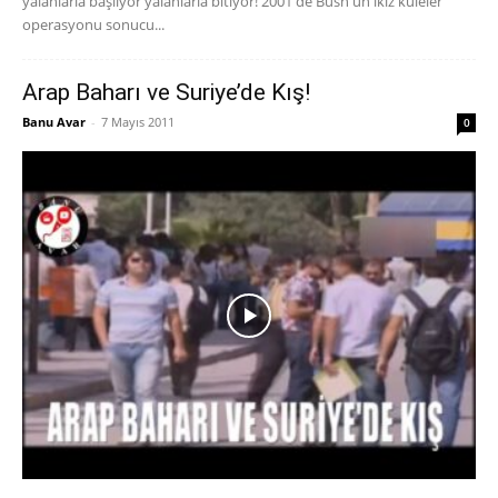
yalanlarla başlıyor yalanlarla bitiyor! 2001'de Bush'un ikiz kuleler
operasyonu sonucu...
Arap Baharı ve Suriye’de Kış!
Banu Avar
-
7 Mayıs 2011
0