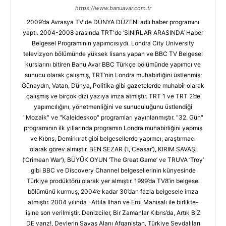
https://www.banuavar.com.tr
2009’da Avrasya TV'de DÜNYA DÜZENİ adlı haber programını
yaptı. 2004-2008 arasında TRT'de ‘SINIRLAR ARASINDA’ Haber
Belgesel Programının yapımcısıydı. Londra City University
televizyon bölümünde yüksek lisans yapan ve BBC TV Belgesel
kurslarını bitiren Banu Avar BBC Türkçe bölümünde yapımcı ve
sunucu olarak çalışmış, TRT’nin Londra muhabirliğini üstlenmiş;
Günaydın, Vatan, Dünya, Politika gibi gazetelerde muhabir olarak
çalışmış ve birçok dizi yazıya imza atmıştır. TRT 1 ve TRT 2’de
yapımcılığını, yönetmenliğini ve sunuculuğunu üstlendiği
"Mozaik" ve "Kaleideskop" programları yayınlanmıştır. "32. Gün"
programının ilk yıllarında programın Londra muhabirliğini yapmış
ve Kıbrıs, Demirkırat gibi belgesellerde yapımcı, araştırmacı
olarak görev almıştır. BEN SEZAR (‘I, Ceasar’), KIRIM SAVAŞI
(‘Crimean War’), BÜYÜK OYUN ‘The Great Game’ ve TRUVA ‘Troy’
gibi BBC ve Discovery Channel belgesellerinin künyesinde
Türkiye prodüktörü olarak yer almıştır. 1999’da TV8’in belgesel
bölümünü kurmuş, 2004’e kadar 30’dan fazla belgesele imza
atmıştır. 2004 yılında -Attila İlhan ve Erol Manisalı ile birlikte-
işine son verilmiştir. Denizciler, Bir Zamanlar Kıbrıs’da, Artık BİZ
DE varız!, Devlerin Savaş Alanı Afganistan, Türkiye Sevdalıları