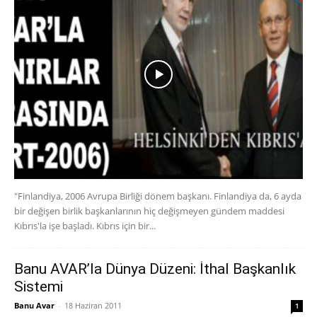
"Finlandiya, 2006 Avrupa Birliği dönem başkanı. Finlandiya da, 6 ayda
bir değişen birlik başkanlarının hiç değişmeyen gündem maddesi
Kıbrıs'la işe başladı. Kıbrıs için bir...
Banu AVAR’la Dünya Düzeni: İthal Başkanlık
Sistemi
Banu Avar
-
18 Haziran 2011
1