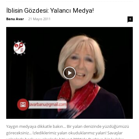
İblisin Gözdesi: Yalancı Medya!
Banu Avar
-
21 Mayıs 2011
0
Yaygın medyaya dikkatle bakın... Bir yalan denizinde yüzdüğümüzü
göreceksiniz... İzlediklerimiz yalan okuduklarımız yalan! Savaşlar