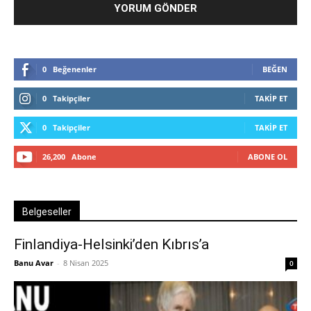
0
Beğenenler
BEĞEN
0
Takipçiler
TAKIP ET
0
Takipçiler
TAKIP ET
26,200
Abone
ABONE OL
Belgeseller
Finlandiya-Helsinki’den Kıbrıs’a
Banu Avar
-
8 Nisan 2025
0