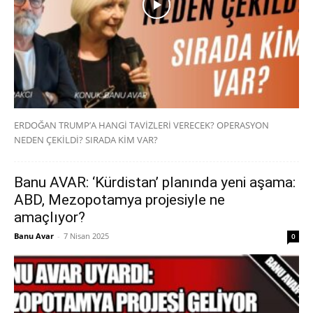
ERDOĞAN TRUMP’A HANGİ TAVİZLERİ VERECEK? OPERASYON
NEDEN ÇEKİLDİ? SIRADA KİM VAR?
Banu AVAR: ‘Kürdistan’ planında yeni aşama:
ABD, Mezopotamya projesiyle ne
amaçlıyor?
Banu Avar
-
7 Nisan 2025
0