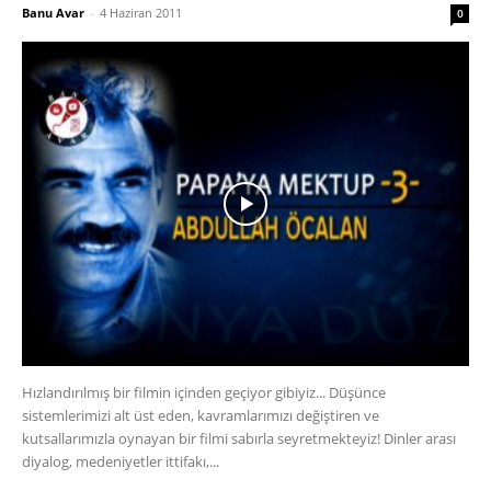
Banu Avar
-
4 Haziran 2011
0
Hızlandırılmış bir filmin içinden geçiyor gibiyiz... Düşünce
sistemlerimizi alt üst eden, kavramlarımızı değiştiren ve
kutsallarımızla oynayan bir filmi sabırla seyretmekteyiz! Dinler arası
diyalog, medeniyetler ittifakı,...