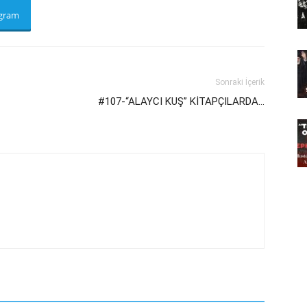
egram
Sonraki İçerik
#107-“ALAYCI KUŞ” KİTAPÇILARDA…