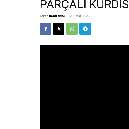
PARÇALI KÜRDİS
Yazar
Banu Avar
-
21 Ocak 2025