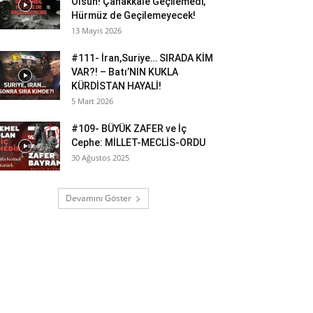
Olsun! Çanakkale Geçilemedi,
Hürmüz de Geçilemeyecek!
13 Mayıs 2026
#111- İran,Suriye… SIRADA KİM
VAR?! – Batı’NIN KUKLA
KÜRDİSTAN HAYALİ!
5 Mart 2026
#109- BÜYÜK ZAFER ve İç
Cephe: MİLLET-MECLİS-ORDU
30 Ağustos 2025
Devamını Göster