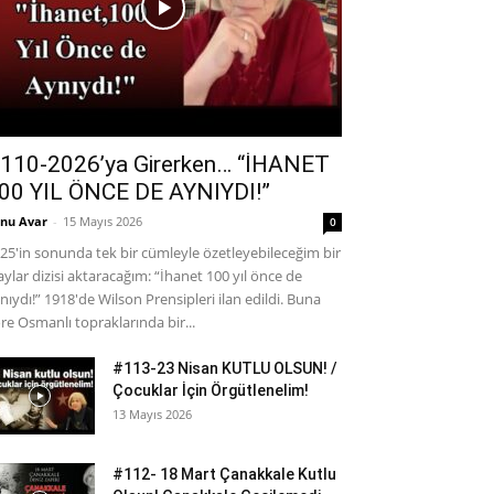
110-2026’ya Girerken… “İHANET
00 YIL ÖNCE DE AYNIYDI!”
nu Avar
-
15 Mayıs 2026
0
25'in sonunda tek bir cümleyle özetleyebileceğim bir
aylar dizisi aktaracağım: “İhanet 100 yıl önce de
nıydı!” 1918'de Wilson Prensipleri ilan edildi. Buna
re Osmanlı topraklarında bir...
#113-23 Nisan KUTLU OLSUN! /
Çocuklar İçin Örgütlenelim!
13 Mayıs 2026
#112- 18 Mart Çanakkale Kutlu