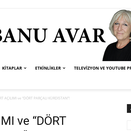
KITAPLAR
ETKINLIKLER
TELEVIZYON VE YOUTUBE 
Banu
T AÇILIMI ve “DÖRT PARÇALI KÜRDİSTAN”!
MI ve “DÖRT
Avar