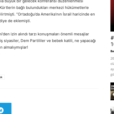
onla büyük bir gelecek konferansı düzenlenmesi
Kürtlerin bağlı bulundukları merkezi hükümetlerle
elirtmişti. “Ortadoğu’da Amerika’nın İsrail haricinde en
iye de eklemişti.
ni’den izin alındı tarzı konuşmaları önemli mesajlar
#
 siyasiler, Dem Partililer ve bebek katili, ne yapacağı
1
n almalıymışlar!
Ba
20
ol
ay
gö
kk