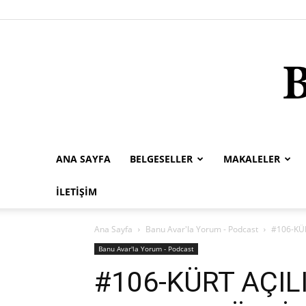
ANA SAYFA
BELGESELLER
MAKALELER
İLETIŞIM
Ana Sayfa
Banu Avar'la Yorum - Podcast
#106-KÜR
Banu Avar'la Yorum - Podcast
#106-KÜRT AÇILI