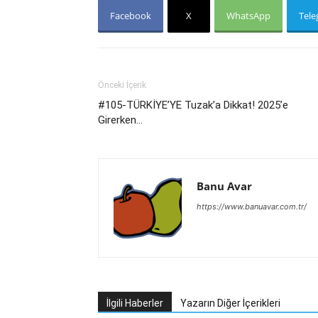
Facebook
X
WhatsApp
Tel
Önceki İçerik
#105-TÜRKİYE’YE Tuzak’a Dikkat! 2025’e
Girerken…
Banu Avar
https://www.banuavar.com.tr/
İlgili Haberler
Yazarın Diğer İçerikleri