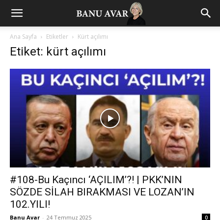
Ana Sayfa
Etiketler
Kürt açılımı
Etiket: kürt açılımı
#108-Bu Kaçıncı ‘AÇILIM’?! | PKK’NIN
SÖZDE SİLAH BIRAKMASI VE LOZAN’IN
102.YILI!
Banu Avar
-
24 Temmuz 2025
0