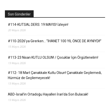
Son Gönderiler
#114-KUTSAL DERS: 19 MAYIS! İzleyin!
20 Mayıs 2026
#110-2026’ya Girerken… “İHANET 100 YIL ÖNCE DE AYNIYDI!”
15 Mayıs 2026
#113-23 Nisan KUTLU OLSUN! / Çocuklar İçin Örgütlenelim!
13 Mayıs 2026
#112- 18 Mart Çanakkale Kutlu Olsun! Çanakkale Geçilemedi,
Hürmüz de Geçilemeyecek!
13 Mayıs 2026
ABD-İsrail’in Ortadoğu Hayalleri İran’da Son Bulacak!
13 Mayıs 2026