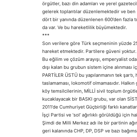
örgütler, bazı din adamları ve yerel gazetec
gelerek toplantılar düzenlemektedir ve ben de
dört bir yanında düzenlenen 600’den fazla 
da var. Ve bu hareketlilik büyümektedir.
***
Son verilere göre Türk seçmeninin yüzde 25’i
hareket etmektedir. Partilere güveni yoktur.
Bu eğilim ve çözüm arayışı, emperyalist odak
dışı kalan bu grubun sistem içine alınması i
PARTİLER ÜSTÜ bu yapılanmanın tek şartı, h
taslamaması, lokomotif olmamasıdır. Halkın g
köy temsilcilerinin, MİLLİ sivil toplum örgütle
kucaklayacak bir BASKI grubu, var olan SİSTE
2011’de Cumhuriyet Güçbirliği farklı kanatları
İşçi Partisi ve ‘sol’ ağırlıklı görüldüğü için h
Şimdi de Milli Merkez adı ile bir partinin ağı
geri kalanında CHP, DP, DSP ve bazı bağımsız