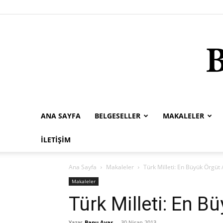
ANA SAYFA
BELGESELLER
MAKALELER
İLETIŞIM
Ana Sayfa
Makaleler
Türk Milleti: En Büyük Örgüt
Makaleler
Türk Milleti: En 
Yazar
Banu Avar
-
30 Nisan 2013