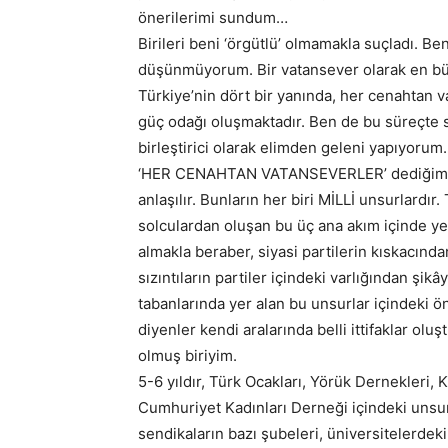
önerilerimi sundum…
Birileri beni ‘örgütlü’ olmamakla suçladı. Ben
düşünmüyorum. Bir vatansever olarak en bü
Türkiye’nin dört bir yanında, her cenahtan
güç odağı oluşmaktadır. Ben de bu süreçte s
birleştirici olarak elimden geleni yapıyorum.
‘HER CENAHTAN VATANSEVERLER’ dediğimiz z
anlaşılır. Bunların her biri MİLLİ unsurlardır
solculardan oluşan bu üç ana akım içinde yer 
almakla beraber, siyasi partilerin kıskacın
sızıntıların partiler içindeki varlığından şi
tabanlarında yer alan bu unsurlar içindeki ön
diyenler kendi aralarında belli ittifaklar olu
olmuş biriyim.
5-6 yıldır, Türk Ocakları, Yörük Dernekleri
Cumhuriyet Kadınları Derneği içindeki unsur
sendikaların bazı şubeleri, üniversitelerdeki 