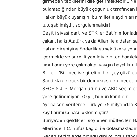
girmeden tepkilerini dile getirmektedir… Ne 
bulamadığından büyük çoğunluk tarafından 
Halkın büyük uyanışını bu milletin aydınları 
tutuşabilmiştir, sorgulanmalıdır!
Çeşitli siyasi parti ve STK’ler Batı’nın fonl
çakan, halkı Atatürk ya da Allah ile aldatan 
Halkın direnişine önderlik etmek üzere yola ç
içermekte ve sürekli yenilgiyle biten hamle
umutlarını yere çakmakta, yaygın hayal kırıkl
Birileri, ‘Bir meclise girelim, her şey çözü
Sandıkla gelecek bir demokrasiden medet um
SEÇSİS J. P. Morgan ürünü ve ABD seçimlerini 
yere gelinemiyor. 70 yıl, bunun kanıtıdır!
Ayrıca son verilerde Türkiye 75 milyondan 
kayıtlarımıza nasıl eklenmiştir?
Suriye’den geldikleri söylenen mülteciler, H
ellerinde T.C. nüfus kağıdı ile dolaşmaktadı
Geçen seçimlerde olduğu gibi oy dolu sandı