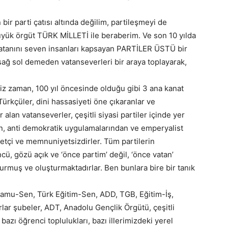
 bir parti çatısı altında değilim, partileşmeyi de
yük örgüt TÜRK MİLLETİ ile beraberim. Ve son 10 yılda
 vatanını seven insanları kapsayan PARTİLER ÜSTÜ bir
ağ sol demeden vatanseverleri bir araya toplayarak,
aman, 100 yıl öncesinde olduğu gibi 3 ana kanat
. Türkçüler, dini hassasiyeti öne çıkaranlar ve
alan vatanseverler, çeşitli siyasi partiler içinde yer
dan, anti demokratik uygulamalarından ve emperyalist
kâyetçi ve memnuniyetsizdirler. Tüm partilerin
cü, gözü açık ve ‘önce partim’ değil, ‘önce vatan’
şturmuş ve oluşturmaktadırlar. Ben bunlara bire bir tanık
, Kamu-Sen, Türk Eğitim-Sen, ADD, TGB, Eğitim-İş,
lar şubeler, ADT, Anadolu Gençlik Örgütü, çeşitli
bazı öğrenci toplulukları, bazı illerimizdeki yerel