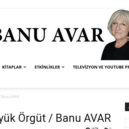
KITAPLAR
ETKINLIKLER
TELEVIZYON VE YOUTUBE 
Banu
 / Banu AVAR
Büyük Örgüt / Banu AVAR
Avar
1678
0