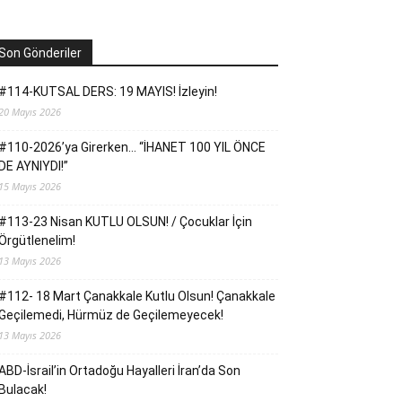
Son Gönderiler
#114-KUTSAL DERS: 19 MAYIS! İzleyin!
20 Mayıs 2026
#110-2026’ya Girerken… “İHANET 100 YIL ÖNCE
DE AYNIYDI!”
15 Mayıs 2026
#113-23 Nisan KUTLU OLSUN! / Çocuklar İçin
Örgütlenelim!
13 Mayıs 2026
#112- 18 Mart Çanakkale Kutlu Olsun! Çanakkale
Geçilemedi, Hürmüz de Geçilemeyecek!
13 Mayıs 2026
ABD-İsrail’in Ortadoğu Hayalleri İran’da Son
Bulacak!