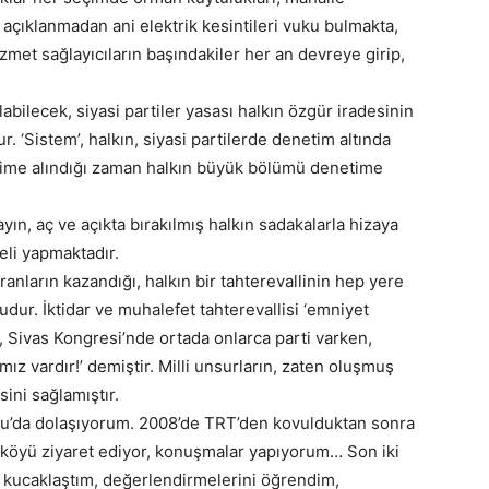
açıklanmadan ani elektrik kesintileri vuku bulmakta,
met sağlayıcıların başındakiler her an devreye girip,
ılabilecek, siyasi partiler yasası halkın özgür iradesinin
 ‘Sistem’, halkın, siyasi partilerde denetim altında
netime alındığı zaman halkın büyük bölümü denetime
ın, aç ve açıkta bırakılmış halkın sadakalarla hizaya
eli yapmaktadır.
nların kazandığı, halkın bir tahterevallinin hep yere
udur. İktidar ve muhalefet tahterevallisi ‘emniyet
, Sivas Kongresi’nde ortada onlarca parti varken,
ımız vardır!’ demiştir. Milli unsurların, zaten oluşmuş
sini sağlamıştır.
lu’da dolaşıyorum. 2008’de TRT’den kovulduktan sonra
lçe köyü ziyaret ediyor, konuşmalar yapıyorum… Son iki
kla kucaklaştım, değerlendirmelerini öğrendim,