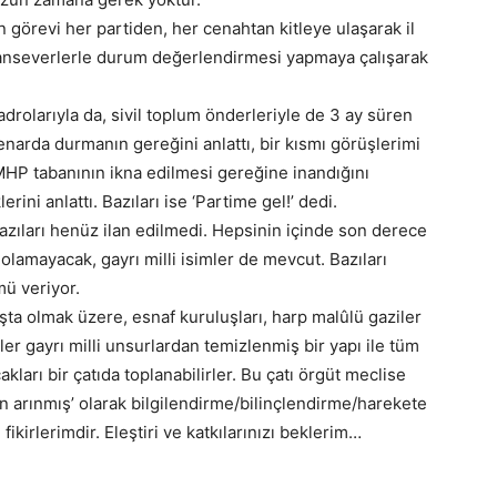
 görevi her partiden, her cenahtan kitleye ulaşarak il
vatanseverlerle durum değerlendirmesi yapmaya çalışarak
adrolarıyla da, sivil toplum önderleriyle de 3 ay süren
arda durmanın gereğini anlattı, bir kısmı görüşlerimi
HP tabanının ikna edilmesi gereğine inandığını
erini anlattı. Bazıları ise ‘Partime gel!’ dedi.
Bazıları henüz ilan edilmedi. Hepsinin içinde son derece
 olamayacak, gayrı milli isimler de mevcut. Bazıları
ü veriyor.
şta olmak üzere, esnaf kuruluşları, harp malûlü gaziler
şiler gayrı milli unsurlardan temizlenmiş bir yapı ile tüm
kları bir çatıda toplanabilirler. Bu çatı örgüt meclise
en arınmış’ olarak bilgilendirme/bilinçlendirme/harekete
ikirlerimdir. Eleştiri ve katkılarınızı beklerim…