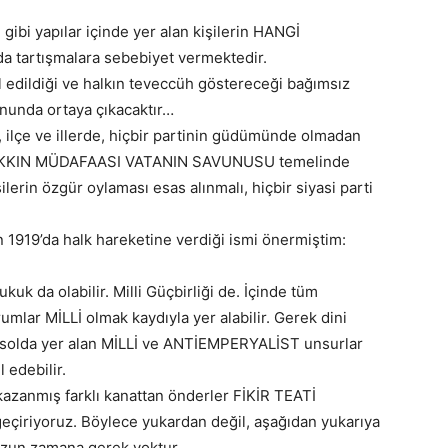
 gibi yapılar içinde yer alan kişilerin HANGİ
da tartışmalara sebebiyet vermektedir.
sil edildiği ve halkın teveccüh göstereceği bağımsız
onunda ortaya çıkacaktır…
, ilçe ve illerde, hiçbir partinin güdümünde olmadan
n HAKKIN MÜDAFAASI VATANIN SAVUNUSU temelinde
ilerin özgür oylaması esas alınmalı, hiçbir siyasi parti
 1919’da halk hareketine verdiği ismi önermiştim:
kuk da olabilir. Milli Güçbirliği de. İçinde tüm
umlar MİLLİ olmak kaydıyla yer alabilir. Gerek dini
e solda yer alan MİLLİ ve ANTİEMPERYALİST unsurlar
l edebilir.
 kazanmış farklı kanattan önderler FİKİR TEATİ
geçiriyoruz. Böylece yukardan değil, aşağıdan yukarıya
uzun zamana gerek yoktur.