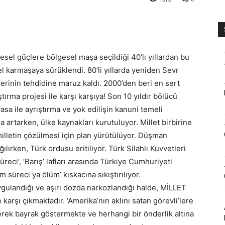
esel güçlere bölgesel maşa seçildiği 40’lı yıllardan bu
l karmaşaya sürüklendi. 80’li yıllarda yeniden Sevr
erinin tehdidine maruz kaldı. 2000’den beri en sert
tırma projesi ile karşı karşıya! Son 10 yıldır bölücü
asa ile ayrıştırma ve yok edilişin kanuni temeli
la artarken, ülke kaynakları kurutuluyor. Millet birbirine
milletin çözülmesi için plan yürütülüyor. Düşman
ılırken, Türk ordusu eritiliyor. Türk Silahlı Kuvvetleri
reci’, ‘Barış’ lafları arasında Türkiye Cumhuriyeti
 süreci ya ölüm’ kıskacına sıkıştırılıyor.
ygulandığı ve aşırı dozda narkozlandığı halde, MİLLET
 karşı çıkmaktadır. ‘Amerika’nın aklını satan görevli’lere
rek bayrak göstermekte ve herhangi bir önderlik altına