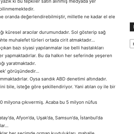
yazık ki bu tepkiler satın alınmış medyada yer
bilinmemektedir.
ne oranda değerlendirebilmiştir, milletle ne kadar el ele
adığı küresel aracılar durumundadır. Sol gösterip sağ
Ka
sahte muhalefet türleri ortada cirit atmaktadır…
ıkan bazı siyasi yapılanmalar ise belli hastalıkları
ler yapmaktadırlar. Bu da halkın her seferinde yeşeren
ığı yaratmaktadır.
lecek’ görüşündedir…
maktadırlar. Oysa sandık ABD denetimi altındadır.
bile, isteğe göre şekillendiriyor. Yani atılan oy ile bir
80 milyona çıkıvermiş. Acaba bu 5 milyon nüfus
atay’da, Afyon’da, Uşak’da, Samsun’da, İstanbul’da
rlar…
klar her seçimde orman kuytulukları, mahalle