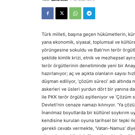
Türk milleti, başına geçen hükümetlerin, kür
yana ekonomik, siyasal, toplumsal ve kültüre
yörüngesine sokuldu ve Batı’nın terör örgütl
şekilde kimlik krizi, etnik ve mezhepsel ayrış
terör örgütlerinin denetiminde yeni bir Anay
hazırlanıyor; aç ve açıkta olanların sayısı hız
düşman ediliyor, ‘çözüm süreci’ adı altında 
askerleri ve üsleri yurdun dört bir yanına dağ
ile PKK terör örgütü eşitleniyor ve ‘Çözüm sü
Devleti’nin cenaze namazı kılınıyor. ‘Ya çözüm
İnanılmaz boyutlarda bir kültürel soykırım u
kendisine kurulan oyuna tarihsel bir tepki ile
gerekli cevabı vermekte, ‘Vatan-Namus’ diye