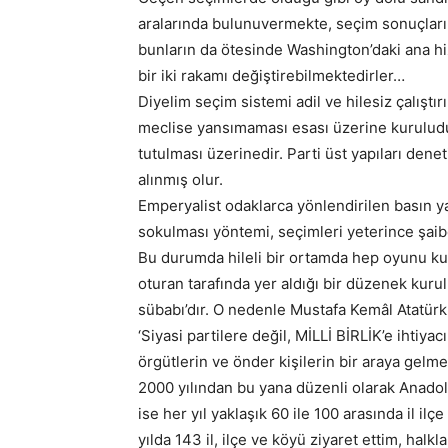
aralarında bulunuvermekte, seçim sonuçları 
bunların da ötesinde Washington’daki ana hiz
bir iki rakamı değiştirebilmektedirler…
Diyelim seçim sistemi adil ve hilesiz çalıştır
meclise yansımaması esası üzerine kuruludur.
tutulması üzerinedir. Parti üst yapıları de
alınmış olur.
Emperyalist odaklarca yönlendirilen basın yay
sokulması yöntemi, seçimleri yeterince şaib
Bu durumda hileli bir ortamda hep oyunu kura
oturan tarafında yer aldığı bir düzenek kurul
sübabı’dır. O nedenle Mustafa Kemâl Atatürk
‘Siyasi partilere değil, MİLLİ BİRLİK’e ihtiyac
örgütlerin ve önder kişilerin bir araya gelme
2000 yılından bu yana düzenli olarak Anado
ise her yıl yaklaşık 60 ile 100 arasında il i
yılda 143 il, ilçe ve köyü ziyaret ettim, hal