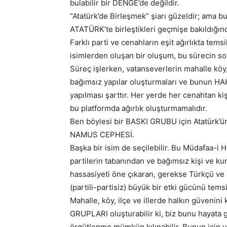
bulabilir bir DENGE’de değildir.
“Atatürk’de Birleşmek” şiarı güzeldir; ama bu
ATATÜRK’te birleştikleri geçmişe bakıldığın
Farklı parti ve cenahların eşit ağırlıkta tem
isimlerden oluşan bir oluşum, bu sürecin s
Süreç işlerken, vatanseverlerin mahalle köy
bağımsız yapılar oluşturmaları ve bunu
yapılması şarttır. Her yerde her cenahtan kiş
bu platformda ağırlık oluşturmamalıdır.
Ben böylesi bir BASKI GRUBU için Atatürk’ün
NAMUS CEPHESİ.
Başka bir isim de seçilebilir. Bu Müdafaa-i Hu
partilerin tabanından ve bağımsız kişi ve kur
hassasiyeti öne çıkaran, gerekse Türkçü v
(partili-partisiz) büyük bir etki gücünü temsi
Mahalle, köy, ilçe ve illerde halkın güvenini
GRUPLARI oluşturabilir ki, biz bunu hayata 
örgütlenme mümkün kılınabilir. Bunun için 