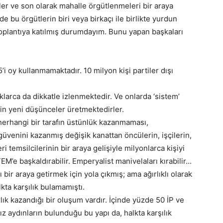
iler ve son olarak mahalle örgütlenmeleri bir araya
 bu örgütlerin biri veya birkaçı ile birlikte yurdun
toplantıya katılmış durumdayım. Bunu yapan başkaları
 oy kullanmamaktadır. 10 milyon kişi partiler dışı
larca da dikkatle izlenmektedir. Ve onlarda ‘sistem’
çin yeni düşünceler üretmektedirler.
erhangi bir tarafın üstünlük kazanmaması,
üvenini kazanmış değişik kanattan öncülerin, işçilerin,
ri temsilcilerinin bir araya gelişiyle milyonlarca kişiyi
M’e başkaldırabilir. Emperyalist manivelaları kırabilir…
 bir araya getirmek için yola çıkmış; ama ağırlıklı olarak
alkta karşılık bulamamıştı.
rlık kazandığı bir oluşum vardır. İçinde yüzde 50 İP ve
 aydınların bulunduğu bu yapı da, halkta karşılık