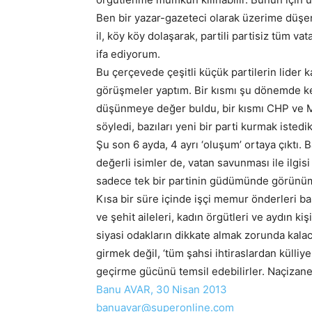
Ben bir yazar-gazeteci olarak üzerime düşen
il, köy köy dolaşarak, partili partisiz tüm 
ifa ediyorum.
Bu çerçevede çeşitli küçük partilerin lider k
görüşmeler yaptım. Bir kısmı şu dönemde ken
düşünmeye değer buldu, bir kısmı CHP ve M
söyledi, bazıları yeni bir parti kurmak istedikl
Şu son 6 ayda, 4 ayrı ‘oluşum’ ortaya çıktı. 
değerli isimler de, vatan savunması ile ilgisi
sadece tek bir partinin güdümünde görünüm
Kısa bir süre içinde işçi memur önderleri ba
ve şehit aileleri, kadın örgütleri ve aydın ki
siyasi odakların dikkate almak zorunda kalaca
girmek değil, ‘tüm şahsi ihtiraslardan külliy
geçirme gücünü temsil edebilirler. Naçizane f
Banu AVAR, 30 Nisan 2013
banuavar@superonline.com