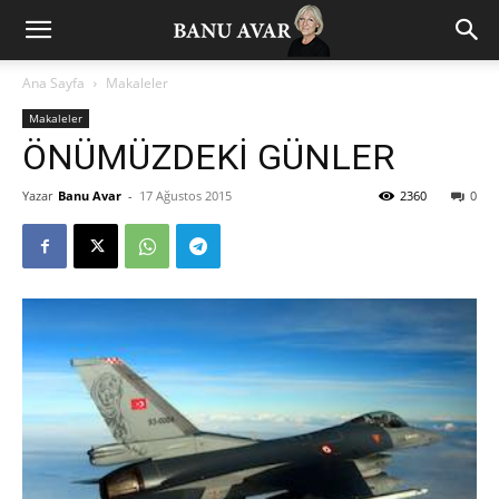
Ana Sayfa
Makaleler
Makaleler
ÖNÜMÜZDEKİ GÜNLER
Yazar
Banu Avar
-
17 Ağustos 2015
2360
0