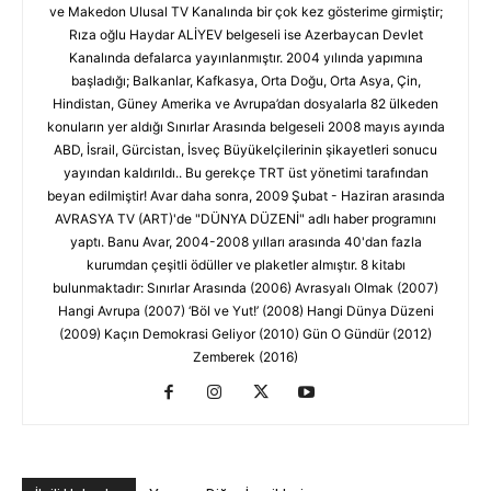
ve Makedon Ulusal TV Kanalında bir çok kez gösterime girmiştir;
Rıza oğlu Haydar ALİYEV belgeseli ise Azerbaycan Devlet
Kanalında defalarca yayınlanmıştır. 2004 yılında yapımına
başladığı; Balkanlar, Kafkasya, Orta Doğu, Orta Asya, Çin,
Hindistan, Güney Amerika ve Avrupa’dan dosyalarla 82 ülkeden
konuların yer aldığı Sınırlar Arasında belgeseli 2008 mayıs ayında
ABD, İsrail, Gürcistan, İsveç Büyükelçilerinin şikayetleri sonucu
yayından kaldırıldı.. Bu gerekçe TRT üst yönetimi tarafından
beyan edilmiştir! Avar daha sonra, 2009 Şubat - Haziran arasında
AVRASYA TV (ART)'de "DÜNYA DÜZENİ" adlı haber programını
yaptı. Banu Avar, 2004-2008 yılları arasında 40'dan fazla
kurumdan çeşitli ödüller ve plaketler almıştır. 8 kitabı
bulunmaktadır: Sınırlar Arasında (2006) Avrasyalı Olmak (2007)
Hangi Avrupa (2007) ‘Böl ve Yut!’ (2008) Hangi Dünya Düzeni
(2009) Kaçın Demokrasi Geliyor (2010) Gün O Gündür (2012)
Zemberek (2016)