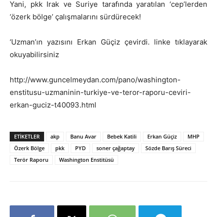
Yani, pkk Irak ve Suriye tarafında yaratılan ‘cep’lerden
‘özerk bölge’ çalışmalarını sürdürecek!
‘Uzman’ın yazısını Erkan Güçiz çevirdi. linke tıklayarak
okuyabilirsiniz
http://www.guncelmeydan.com/pano/washington-
enstitusu-uzmaninin-turkiye-ve-teror-raporu-ceviri-
erkan-guciz-t40093.html
ETIKETLER
akp
Banu Avar
Bebek Katili
Erkan Güçiz
MHP
Özerk Bölge
pkk
PYD
soner çağaptay
Sözde Barış Süreci
Terör Raporu
Washington Enstitüsü