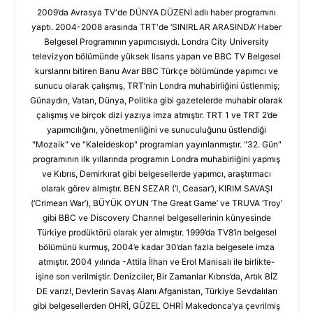
2009’da Avrasya TV'de DÜNYA DÜZENİ adlı haber programını
yaptı. 2004-2008 arasında TRT'de ‘SINIRLAR ARASINDA’ Haber
Belgesel Programının yapımcısıydı. Londra City University
televizyon bölümünde yüksek lisans yapan ve BBC TV Belgesel
kurslarını bitiren Banu Avar BBC Türkçe bölümünde yapımcı ve
sunucu olarak çalışmış, TRT’nin Londra muhabirliğini üstlenmiş;
Günaydın, Vatan, Dünya, Politika gibi gazetelerde muhabir olarak
çalışmış ve birçok dizi yazıya imza atmıştır. TRT 1 ve TRT 2’de
yapımcılığını, yönetmenliğini ve sunuculuğunu üstlendiği
"Mozaik" ve "Kaleideskop" programları yayınlanmıştır. "32. Gün"
programının ilk yıllarında programın Londra muhabirliğini yapmış
ve Kıbrıs, Demirkırat gibi belgesellerde yapımcı, araştırmacı
olarak görev almıştır. BEN SEZAR (‘I, Ceasar’), KIRIM SAVAŞI
(‘Crimean War’), BÜYÜK OYUN ‘The Great Game’ ve TRUVA ‘Troy’
gibi BBC ve Discovery Channel belgesellerinin künyesinde
Türkiye prodüktörü olarak yer almıştır. 1999’da TV8’in belgesel
bölümünü kurmuş, 2004’e kadar 30’dan fazla belgesele imza
atmıştır. 2004 yılında -Attila İlhan ve Erol Manisalı ile birlikte-
işine son verilmiştir. Denizciler, Bir Zamanlar Kıbrıs’da, Artık BİZ
DE varız!, Devlerin Savaş Alanı Afganistan, Türkiye Sevdalıları
gibi belgesellerden OHRİ, GÜZEL OHRİ Makedonca’ya çevrilmiş