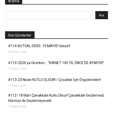
Arama
Son Gönderiler
#114-KUTSAL DERS: 19 MAYIS! İzleyin!
20 Mayıs 2026
#110-2026’ya Girerken… “İHANET 100 YIL ÖNCE DE AYNIYDI!”
15 Mayıs 2026
#113-23 Nisan KUTLU OLSUN! / Çocuklar İçin Örgütlenelim!
13 Mayıs 2026
#112- 18 Mart Çanakkale Kutlu Olsun! Çanakkale Geçilemedi,
Hürmüz de Geçilemeyecek!
13 Mayıs 2026