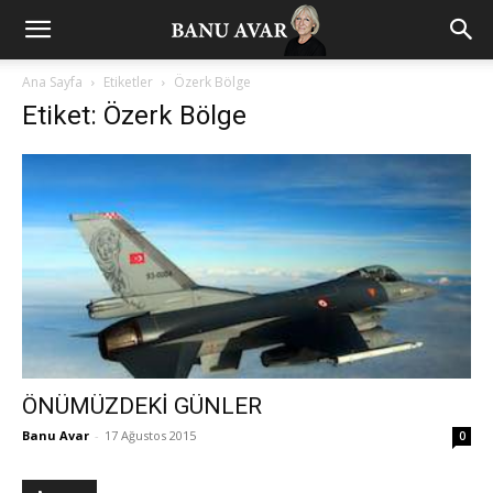
Ana Sayfa
Etiketler
Özerk Bölge
Etiket: Özerk Bölge
ÖNÜMÜZDEKİ GÜNLER
Banu Avar
-
17 Ağustos 2015
0