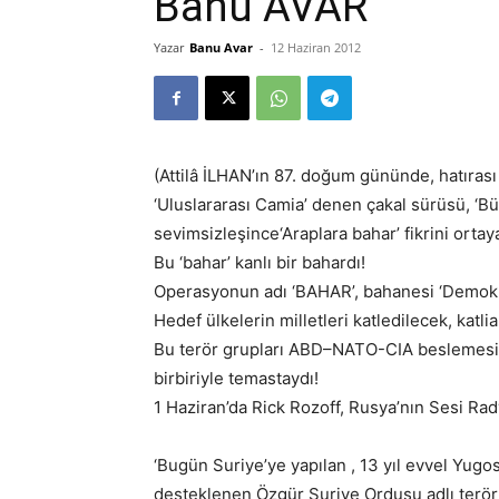
Banu AVAR
Yazar
Banu Avar
-
12 Haziran 2012
(Attilâ İLHAN’ın 87. doğum gününde, hatıras
‘Uluslararası Camia’ denen çakal sürüsü, ‘B
sevimsizleşince‘Araplara bahar’ fikrini ortaya 
Bu ‘bahar’ kanlı bir bahardı!
Operasyonun adı ‘BAHAR’, bahanesi ‘Demokras
Hedef ülkelerin milletleri katledilecek, katli
Bu terör grupları ABD–NATO-CIA beslemesi b
birbiriyle temastaydı!
1 Haziran’da Rick Rozoff, Rusya’nın Sesi Rad
‘Bugün Suriye’ye yapılan , 13 yıl evvel Yugos
desteklenen Özgür Suriye Ordusu adlı terör