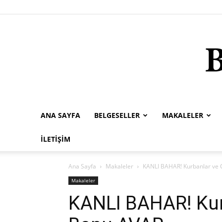
ANA SAYFA
BELGESELLER
MAKALELER
İLETIŞIM
Ana Sayfa
Makaleler
KANLI BAHAR! Kurbanlar ve C
Makaleler
KANLI BAHAR! Kurb