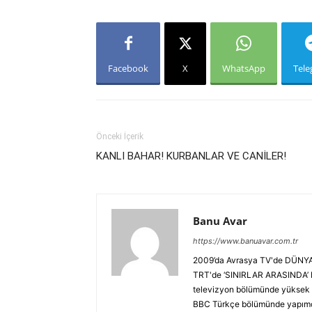
Facebook
X
WhatsApp
Tel
Önceki İçerik
KANLI BAHAR! KURBANLAR VE CANİLER!
Banu Avar
https://www.banuavar.com.tr
2009’da Avrasya TV'de DÜNYA 
TRT'de ‘SINIRLAR ARASINDA’ Ha
televizyon bölümünde yüksek l
BBC Türkçe bölümünde yapımcı 