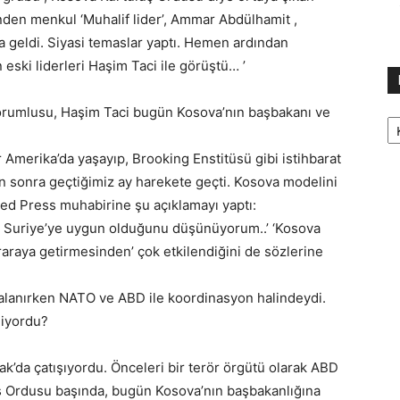
inden menkul ‘Muhalif lider’, Ammar Abdülhamit ,
’ya geldi. Siyasi temaslar yaptı. Hemen ardından
eski liderleri Haşim Taci ile görüştü… ’
 sorumlusu, Haşim Taci bugün Kosova’nın başbakanı ve
Ka
ar Amerika’da yaşayıp, Brooking Enstitüsü gibi istihbarat
en sonra geçtiğimiz ay harekete geçti. Kosova modelini
ted Press muhabirine şu açıklamayı yaptı:
n Suriye’ye uygun olduğunu düşünüyorum..’ ‘Kosova
iraraya getirmesinden’ çok etkilendiğini de sözlerine
alanırken NATO ve ABD ile koordinasyon halindeydi.
diyordu?
k’da çatışıyordu. Önceleri bir terör örgütü olarak ABD
uş Ordusu başında, bugün Kosova’nın başbakanlığına