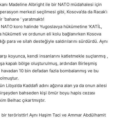
kanı Madeline Albright ile bir NATO müdahalesi için
 operasyon merkezi seçilmesi gibi, Kosova’da da Racak’ı
r ‘bahane ‘ yaratmaktı!
e NATO koro halinde Yugoslavya hükümetine ‘KATİL,
vya hükümeti ve ordunun eli kolu bağlanırken Kosova
ığı para ve silah desteğiyle saldırılarını sürdürdü. Aynı
karşı koyunca, kendi insanlarını katletmekle suçlanmış ,
a kapalı bölge oluşturulmuş, ardından Birleşmiş
la havadan 10 bin defadan fazla bombalanmış ve bu
 olmuştur.
n Libya’da Kaddafi adını ağzına alan ya da onun ailesi
birşeyden bahseden kişi ömür boyu hapis cezası
kim Belhac çıkartmıştır.
ı bir teröristtir! Aynı Haşim Taci ve Ammar Abdülhamit