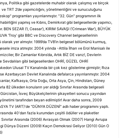
nya, Politika gibi gazetelerde muhabir olarak çalışmış ve birçok
 1 ve TRT 2’de yapımcılığını, yönetmenliğini ve sunuculuğunu
eskop" programları yayınlanmıştır. "32. Gün" programının ilk
abirliğini yapmış ve Kıbrıs, Demirkırat gibi belgesellerde yapımcı,
tır. BEN SEZAR (‘I, Ceasar’), KIRIM SAVAŞI (‘Crimean War’), BÜYÜK
A ‘Troy’ gibi BBC ve Discovery Channel belgesellerinin
olarak yer almıştır. 1999’da TV8’in belgesel bölümünü kurmuş,
sele imza atmıştır. 2004 yılında -Attila İlhan ve Erol Manisalı ile
Denizciler, Bir Zamanlar Kıbrıs’da, Artık BİZ DE varız!, Devlerin
ye Sevdalıları gibi belgesellerden OHRİ, GÜZEL OHRİ
edon Ulusal TV Kanalında bir çok kez gösterime girmiştir; Rıza
ise Azerbaycan Devlet Kanalında defalarca yayınlanmıştır. 2004
lkanlar, Kafkasya, Orta Doğu, Orta Asya, Çin, Hindistan, Güney
la 82 ülkeden konuların yer aldığı Sınırlar Arasında belgeseli
 Gürcistan, İsveç Büyükelçilerinin şikayetleri sonucu yayından
 yönetimi tarafından beyan edilmiştir! Avar daha sonra, 2009
ASYA TV (ART)'de "DÜNYA DÜZENİ" adlı haber programını yaptı.
rasında 40'dan fazla kurumdan çeşitli ödüller ve plaketler
ır: Sınırlar Arasında (2006) Avrasyalı Olmak (2007) Hangi Avrupa
angi Dünya Düzeni (2009) Kaçın Demokrasi Geliyor (2010) Gün O
6)