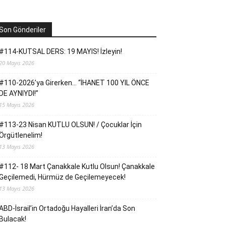
Son Gönderiler
#114-KUTSAL DERS: 19 MAYIS! İzleyin!
20 Mayıs 2026
#110-2026’ya Girerken… “İHANET 100 YIL ÖNCE
DE AYNIYDI!”
15 Mayıs 2026
#113-23 Nisan KUTLU OLSUN! / Çocuklar İçin
Örgütlenelim!
13 Mayıs 2026
#112- 18 Mart Çanakkale Kutlu Olsun! Çanakkale
Geçilemedi, Hürmüz de Geçilemeyecek!
13 Mayıs 2026
ABD-İsrail’in Ortadoğu Hayalleri İran’da Son
Bulacak!