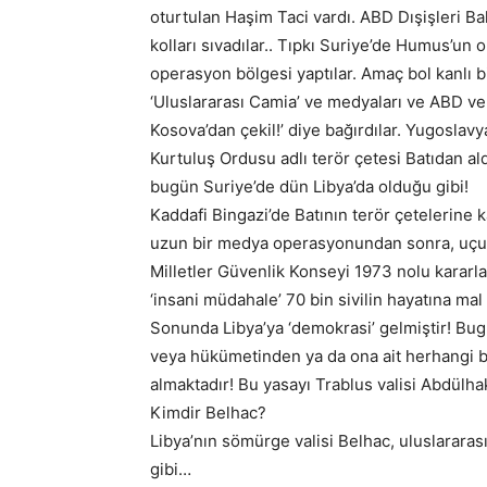
oturtulan Haşim Taci vardı. ABD Dışişleri Ba
kolları sıvadılar.. Tıpkı Suriye’de Humus’un
operasyon bölgesi yaptılar. Amaç bol kanlı bi
‘Uluslararası Camia’ ve medyaları ve ABD v
Kosova’dan çekil!’ diye bağırdılar. Yugosla
Kurtuluş Ordusu adlı terör çetesi Batıdan ald
bugün Suriye’de dün Libya’da olduğu gibi!
Kaddafi Bingazi’de Batının terör çetelerine 
uzun bir medya operasyonundan sonra, uçuş
Milletler Güvenlik Konseyi 1973 nolu karar
‘insani müdahale’ 70 bin sivilin hayatına mal
Sonunda Libya’ya ‘demokrasi’ gelmiştir! Bugü
veya hükümetinden ya da ona ait herhangi 
almaktadır! Bu yasayı Trablus valisi Abdülha
Kimdir Belhac?
Libya’nın sömürge valisi Belhac, uluslararas
gibi…