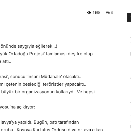
1190
0
ı önünde saygıyla eğilerek…)
üyük Ortadoğu Projesi’ tamlaması deşifre olup
attı..
i’, sonucu ‘İnsani Müdahale’ olacaktı..
amı çetenin beslediği teröristler yapacaktı..
üyük bir organizasyonun kollarıydı. Ve hepsi
yosu’na açıklıyor:
lavya’ya yapıldı. Bugün, batı tarafından
 grubu , Kosova Kurtuluş Ordusu diye ortaya çıkan