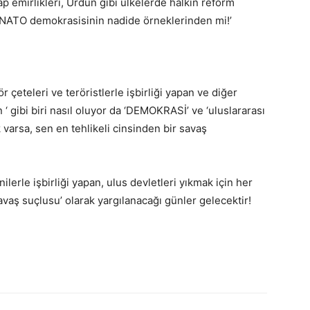
ap emirlikleri, Ürdün gibi ülkelerde halkın reform
da, NATO demokrasisinin nadide örneklerinden mi!’
ör çeteleri ve teröristlerle işbirliği yapan ve diğer
 ‘ gibi biri nasıl oluyor da ‘DEMOKRASİ’ ve ‘uluslararası
 varsa, sen en tehlikeli cinsinden bir savaş
erle işbirliği yapan, ulus devletleri yıkmak için her
savaş suçlusu’ olarak yargılanacağı günler gelecektir!