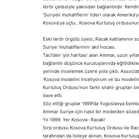
terör çetesiyle yakından bağlantılıdır. Kend
‘Suriyeli muhaliflerin’ lideri olarak Amerika
Kosova’ya uçtu.. Kosova Kurtuluş ordusunun 
Eski terör örgütü üyesi, Racak katliamının
Suriye ‘muhaliflerinin’ akıl hocası.
Taci’den ‘yol haritası’ alan Ammar, uzun yıll
bağlantılı düşünce kuruluşlarında eğitildikt
yerinde incelemek üzere yola çıktı. Associa
‘Kosova modelini inceliyorum ve bu modeli
Kurtuluş Ordusu’nun farklı silahlı grupları b
ilave etti.
Söz ettiği gruplar 1999’da Yugoslavya bomb
Ammar Suriye için nasıl bir modelden söze
Yıl 1999. Yer Kosova- Racak!
Sırp ordusu Kosova Kurtuluş Ordusu ile Raca
tarafından da listeye alınan, Kosova Kurtul