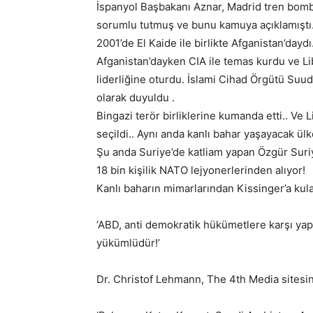
İspanyol Başbakanı Aznar, Madrid tren bom
sorumlu tutmuş ve bunu kamuya açıklamıştı
2001’de El Kaide ile birlikte Afganistan’daydı
Afganistan’dayken CIA ile temas kurdu ve Li
liderliğine oturdu. İslami Cihad Örgütü Suudi 
olarak duyuldu .
Bingazi terör birliklerine kumanda etti.. Ve 
seçildi.. Aynı anda kanlı bahar yaşayacak ülke
Şu anda Suriye’de katliam yapan Özgür Su
18 bin kişilik NATO lejyonerlerinden alıyor!
Kanlı baharın mimarlarından Kissinger’a kula
‘ABD, anti demokratik hükümetlere karşı yap
yükümlüdür!’
Dr. Christof Lehmann, The 4th Media sitesin