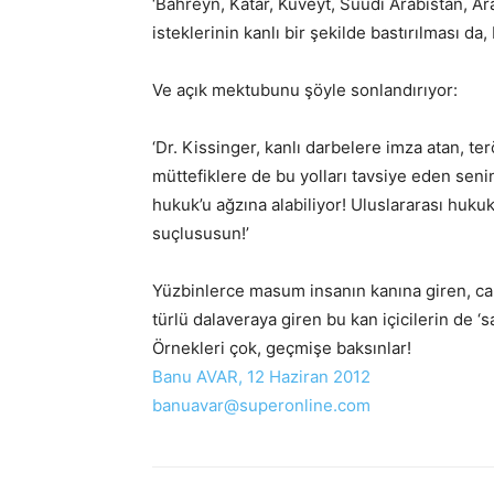
‘Bahreyn, Katar, Kuveyt, Suudi Arabistan, Ar
isteklerinin kanlı bir şekilde bastırılması 
Ve açık mektubunu şöyle sonlandırıyor:
‘Dr. Kissinger, kanlı darbelere imza atan, ter
müttefiklere de bu yolları tavsiye eden senin
hukuk’u ağzına alabiliyor! Uluslararası hukuk
suçlususun!’
Yüzbinlerce masum insanın kanına giren, canil
türlü dalaveraya giren bu kan içicilerin de ‘
Örnekleri çok, geçmişe baksınlar!
Banu AVAR, 12 Haziran 2012
banuavar@superonline.com