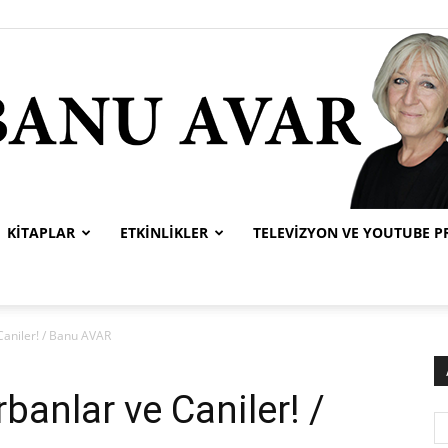
KITAPLAR
ETKINLIKLER
TELEVIZYON VE YOUTUBE 
Banu
aniler! / Banu AVAR
anlar ve Caniler! /
Avar