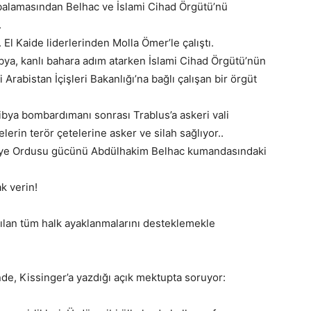
balamasından Belhac ve İslami Cihad Örgütü’nü
.
. El Kaide liderlerinden Molla Ömer’le çalıştı.
bya, kanlı bahara adım atarken İslami Cihad Örgütü’nün
Arabistan İçişleri Bakanlığı’na bağlı çalışan bir örgüt
Libya bombardımanı sonrası Trablus’a askeri vali
lerin terör çetelerine asker ve silah sağlıyor..
riye Ordusu gücünü Abdülhakim Belhac kumandasındaki
k verin!
ılan tüm halk ayaklanmalarını desteklemekle
de, Kissinger’a yazdığı açık mektupta soruyor: