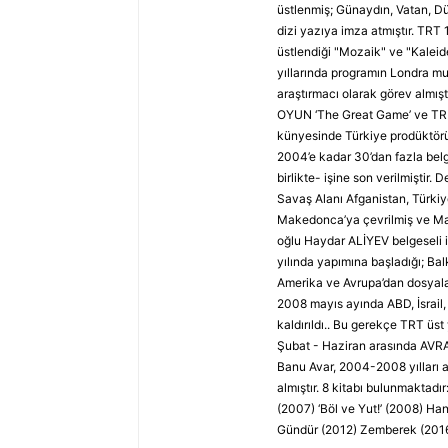
üstlenmiş; Günaydın, Vatan, Dü
dizi yazıya imza atmıştır. TRT
üstlendiği "Mozaik" ve "Kaleid
yıllarında programın Londra muh
araştırmacı olarak görev almış
OYUN ‘The Great Game’ ve TRUV
künyesinde Türkiye prodüktörü 
2004’e kadar 30’dan fazla belge
birlikte- işine son verilmiştir. 
Savaş Alanı Afganistan, Türki
Makedonca’ya çevrilmiş ve Mak
oğlu Haydar ALİYEV belgeseli 
yılında yapımına başladığı; Ba
Amerika ve Avrupa’dan dosyalar
2008 mayıs ayında ABD, İsrail,
kaldırıldı.. Bu gerekçe TRT üst
Şubat - Haziran arasında AVR
Banu Avar, 2004-2008 yılları a
almıştır. 8 kitabı bulunmaktad
(2007) ‘Böl ve Yut!’ (2008) H
Gündür (2012) Zemberek (201