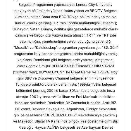
Belgesel Programının yapımcısıydı. Londra City University
televizyon bölümünde yüksek lisans yapan ve BBC TV Belgesel
kurslarını bitiren Banu Avar BBC Türkçe bölümünde yapımcı ve
sunucu olarak çalışmış, TRT’nin Londra muhabirliğini üstlenmiş;
Günaydın, Vatan, Dünya, Politika gibi gazetelerde muhabir olarak
çalışmış ve birçok dizi yazıya imza atmıştır. TRT 1 ve TRT 2’de
yapımcılığını, yönetmenliğini ve sunuculuğunu üstlendiği
"Mozaik" ve "Kaleideskop" programları yayınlanmıştır. "32. Gün"
programının ilk yıllarında programın Londra muhabirliğini yapmış
ve Kıbrıs, Demirkırat gibi belgesellerde yapımcı, araştırmacı
olarak görev almıştır. BEN SEZAR (‘I, Ceasar’), KIRIM SAVAŞI
(‘Crimean War’), BÜYÜK OYUN ‘The Great Game’ ve TRUVA ‘Troy’
gibi BBC ve Discovery Channel belgesellerinin künyesinde
Türkiye prodüktörü olarak yer almıştır. 1999’da TV8’in belgesel
bölümünü kurmuş, 2004’e kadar 30’dan fazla belgesele imza
atmıştır. 2004 yılında -Attila İlhan ve Erol Manisalı ile birlikte-
işine son verilmiştir. Denizciler, Bir Zamanlar Kıbrıs’da, Artık BİZ
DE varız!, Devlerin Savaş Alanı Afganistan, Türkiye Sevdalıları
gibi belgesellerden OHRİ, GÜZEL OHRİ Makedonca’ya çevrilmiş
ve Makedon Ulusal TV Kanalında bir çok kez gösterime girmiştir;
Rıza oğlu Haydar ALİYEV belgeseli ise Azerbaycan Devlet