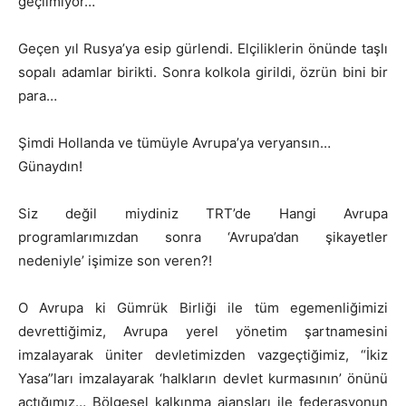
geçilmiyor…
Geçen yıl Rusya’ya esip gürlendi. Elçiliklerin önünde taşlı
sopalı adamlar birikti. Sonra kolkola girildi, özrün bini bir
para…
Şimdi Hollanda ve tümüyle Avrupa’ya veryansın…
Günaydın!
Siz değil miydiniz TRT’de Hangi Avrupa
programlarımızdan sonra ‘Avrupa’dan şikayetler
nedeniyle’ işimize son veren?!
O Avrupa ki Gümrük Birliği ile tüm egemenliğimizi
devrettiğimiz, Avrupa yerel yönetim şartnamesini
imzalayarak üniter devletimizden vazgeçtiğimiz, “İkiz
Yasa”ları imzalayarak ‘halkların devlet kurmasının’ önünü
açtığımız… Bölgesel kalkınma ajansları ile federasyonun