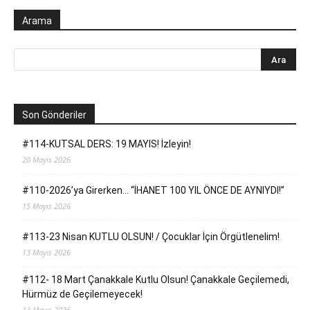
Arama
Son Gönderiler
#114-KUTSAL DERS: 19 MAYIS! İzleyin!
20 Mayıs 2026
#110-2026’ya Girerken… “İHANET 100 YIL ÖNCE DE AYNIYDI!”
15 Mayıs 2026
#113-23 Nisan KUTLU OLSUN! / Çocuklar İçin Örgütlenelim!
13 Mayıs 2026
#112- 18 Mart Çanakkale Kutlu Olsun! Çanakkale Geçilemedi,
Hürmüz de Geçilemeyecek!
13 Mayıs 2026