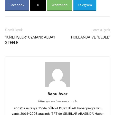
Facebook
X
WhatsApp
Telegram
Önceki İçerik
Sonraki İçerik
“KİRLİ İŞLER” UZMANI: ALBAY
HOLLANDA VE “BEDEL”
STEELE
Banu Avar
https://www.banuavar.com.tr
2009’da Avrasya TV'de DÜNYA DÜZENİ adlı haber programını
yaptı. 2004-2008 arasında TRT'de ‘SINIRLAR ARASINDA’ Haber