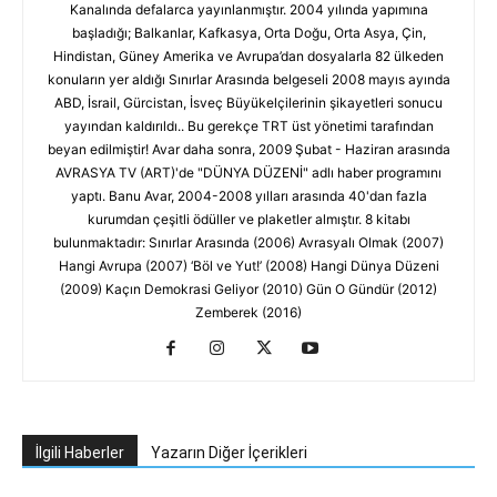
Kanalında defalarca yayınlanmıştır. 2004 yılında yapımına
başladığı; Balkanlar, Kafkasya, Orta Doğu, Orta Asya, Çin,
Hindistan, Güney Amerika ve Avrupa’dan dosyalarla 82 ülkeden
konuların yer aldığı Sınırlar Arasında belgeseli 2008 mayıs ayında
ABD, İsrail, Gürcistan, İsveç Büyükelçilerinin şikayetleri sonucu
yayından kaldırıldı.. Bu gerekçe TRT üst yönetimi tarafından
beyan edilmiştir! Avar daha sonra, 2009 Şubat - Haziran arasında
AVRASYA TV (ART)'de "DÜNYA DÜZENİ" adlı haber programını
yaptı. Banu Avar, 2004-2008 yılları arasında 40'dan fazla
kurumdan çeşitli ödüller ve plaketler almıştır. 8 kitabı
bulunmaktadır: Sınırlar Arasında (2006) Avrasyalı Olmak (2007)
Hangi Avrupa (2007) ‘Böl ve Yut!’ (2008) Hangi Dünya Düzeni
(2009) Kaçın Demokrasi Geliyor (2010) Gün O Gündür (2012)
Zemberek (2016)
İlgili Haberler
Yazarın Diğer İçerikleri