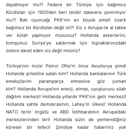
dayatmıyor mu?! Federe bir Türkiye için bağımsız
Kürdistan için 1920’den beri binbir dalavere çevirmiyor
mu?! Batı oyuncağı PKK’nın en büyük emeli özerk
bağımsız bir Kürdistan değil mi?! Siz o Avrupa ile al takke
ver külah yapmıyor musunuz? Hollanda askerlerini,
komşunuz Suriye’ye saldırmak için topraklarınızdaki
üslere davet eden siz değil misiniz?
Türkiye’nin incisi Petrol Ofisi’ni önce Avusturya şimdi
Hollanda şirketine satan kim? Hollanda bankalarının Türk
emekçilerini paramparça etmesine göz yuman
kim? Hollanda Avrupa’nın enerji, elmas, uyuşturucu silah
dağıtım merkezi! Hollanda yıllardır PKK’nın gelir merkezi!
Hollanda sahte demokrasinin, Lahey’in ülkesi! Hollanda
NATO terör örgütü ve ABD İstihbaratının Avrupa’daki
merkezlerinden biri! Hollanda sizin de yemlendiğiniz
küresel bir tefeci! Şimdiye kadar haberiniz yok