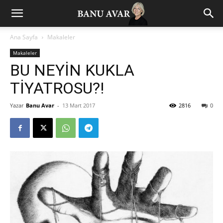
Ana Sayfa
Makaleler
Makaleler
BU NEYİN KUKLA
TİYATROSU?!
Yazar
Banu Avar
-
13 Mart 2017
2816
0