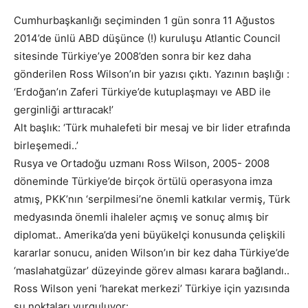
Cumhurbaşkanlığı seçiminden 1 gün sonra 11 Ağustos
2014’de ünlü ABD düşünce (!) kuruluşu Atlantic Council
sitesinde Türkiye’ye 2008’den sonra bir kez daha
gönderilen Ross Wilson’ın bir yazısı çıktı. Yazının başlığı :
‘Erdoğan’ın Zaferi Türkiye’de kutuplaşmayı ve ABD ile
gerginliği arttıracak!’
Alt başlık: ‘Türk muhalefeti bir mesaj ve bir lider etrafında
birleşemedi..’
Rusya ve Ortadoğu uzmanı Ross Wilson, 2005- 2008
döneminde Türkiye’de birçok örtülü operasyona imza
atmış, PKK’nın ‘serpilmesi’ne önemli katkılar vermiş, Türk
medyasında önemli ihaleler açmış ve sonuç almış bir
diplomat.. Amerika’da yeni büyükelçi konusunda çelişkili
kararlar sonucu, aniden Wilson’ın bir kez daha Türkiye’de
‘maslahatgüzar’ düzeyinde görev alması karara bağlandı..
Ross Wilson yeni ‘harekat merkezi’ Türkiye için yazısında
şu noktaları vurguluyor: