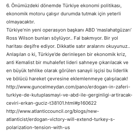
6. Önümüzdeki dönemde Türkiye ekonomi politikası,
ekonomik motoru çalışır durumda tutmak için yeterli
olmayacaktır.
Türkiye’nin yeni operasyon başkanı ABD ‘maslahatgüzarı’
Ross Wilson bunları söylüyor.. Fal bakmıyor. Bir yol
haritası deşifre ediyor. Dikkatle satır aralarını okuyunuz..
Anlaşılan o ki, Türkiye’de derinleşen bir ekonomik kriz,
anti Kemalist bir muhalefet lideri sahneye çıkarılacak ve
en büyük tehlike olarak görülen sanayii işçisi bu liderlik
ve bölücü hareket çevresine eklemlenmeye çalışılacak!
http://www.guncelmeydan.com/pano/erdogan-in-zaferi-
turkiye-de-kutuplasmayi-ve-abd-ile-gerginligi-artiracak-
ceviri-erkan-guciz-t38101.html#p160622
http://www.atlanticcouncil.org/blogs/new-
atlanticist/erdogan-victory-will-extend-turkey-s-
polarization-tension-with-us