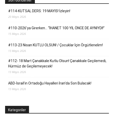
Son Gönderiler
#114-KUTSAL DERS: 19 MAYIS! İzleyin!
20 Mayıs 2026
#110-2026’ya Girerken… “İHANET 100 YIL ÖNCE DE AYNIYDI!”
15 Mayıs 2026
#113-23 Nisan KUTLU OLSUN! / Çocuklar İçin Örgütlenelim!
13 Mayıs 2026
#112- 18 Mart Çanakkale Kutlu Olsun! Çanakkale Geçilemedi,
Hürmüz de Geçilemeyecek!
13 Mayıs 2026
ABD-İsrail’in Ortadoğu Hayalleri İran’da Son Bulacak!
13 Mayıs 2026
Kategoriler