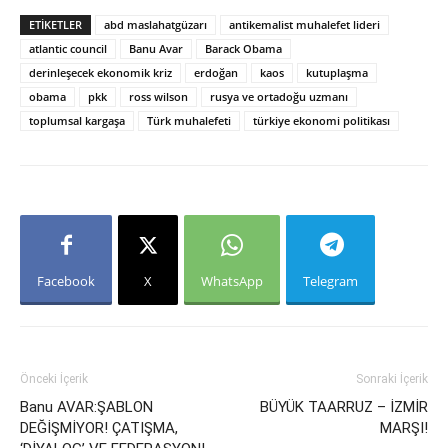
ETIKETLER
abd maslahatgüzarı
antikemalist muhalefet lideri
atlantic council
Banu Avar
Barack Obama
derinleşecek ekonomik kriz
erdoğan
kaos
kutuplaşma
obama
pkk
ross wilson
rusya ve ortadoğu uzmanı
toplumsal kargaşa
Türk muhalefeti
türkiye ekonomi politikası
Facebook
X
WhatsApp
Telegram
Önceki İçerik
Sonraki İçerik
Banu AVAR:ŞABLON
BÜYÜK TAARRUZ – İZMİR
DEĞİŞMİYOR! ÇATIŞMA,
MARŞI!