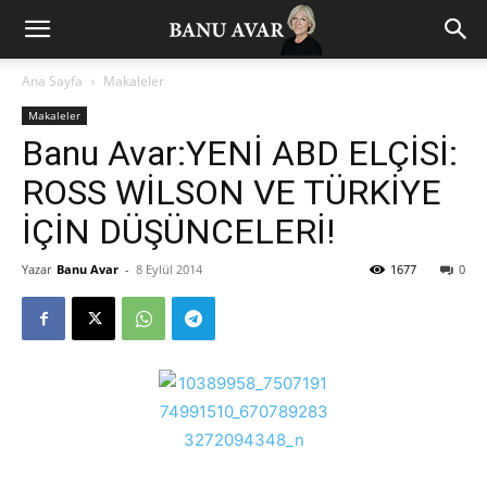
Ana Sayfa
Makaleler
Makaleler
Banu Avar:YENİ ABD ELÇİSİ:
ROSS WİLSON VE TÜRKİYE
İÇİN DÜŞÜNCELERİ!
Yazar
Banu Avar
-
8 Eylül 2014
1677
0