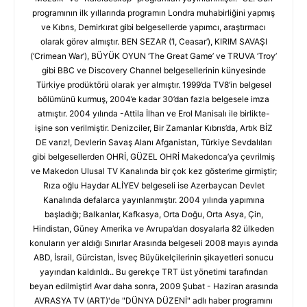
programının ilk yıllarında programın Londra muhabirliğini yapmış
ve Kıbrıs, Demirkırat gibi belgesellerde yapımcı, araştırmacı
olarak görev almıştır. BEN SEZAR (‘I, Ceasar’), KIRIM SAVAŞI
(‘Crimean War’), BÜYÜK OYUN ‘The Great Game’ ve TRUVA ‘Troy’
gibi BBC ve Discovery Channel belgesellerinin künyesinde
Türkiye prodüktörü olarak yer almıştır. 1999’da TV8’in belgesel
bölümünü kurmuş, 2004’e kadar 30’dan fazla belgesele imza
atmıştır. 2004 yılında -Attila İlhan ve Erol Manisalı ile birlikte-
işine son verilmiştir. Denizciler, Bir Zamanlar Kıbrıs’da, Artık BİZ
DE varız!, Devlerin Savaş Alanı Afganistan, Türkiye Sevdalıları
gibi belgesellerden OHRİ, GÜZEL OHRİ Makedonca’ya çevrilmiş
ve Makedon Ulusal TV Kanalında bir çok kez gösterime girmiştir;
Rıza oğlu Haydar ALİYEV belgeseli ise Azerbaycan Devlet
Kanalında defalarca yayınlanmıştır. 2004 yılında yapımına
başladığı; Balkanlar, Kafkasya, Orta Doğu, Orta Asya, Çin,
Hindistan, Güney Amerika ve Avrupa’dan dosyalarla 82 ülkeden
konuların yer aldığı Sınırlar Arasında belgeseli 2008 mayıs ayında
ABD, İsrail, Gürcistan, İsveç Büyükelçilerinin şikayetleri sonucu
yayından kaldırıldı.. Bu gerekçe TRT üst yönetimi tarafından
beyan edilmiştir! Avar daha sonra, 2009 Şubat - Haziran arasında
AVRASYA TV (ART)'de "DÜNYA DÜZENİ" adlı haber programını