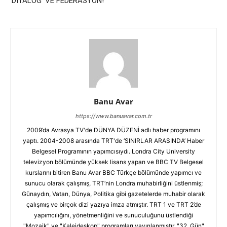
‘DİYALOG’ VE FEDERASYON!
Banu Avar
https://www.banuavar.com.tr
2009’da Avrasya TV'de DÜNYA DÜZENİ adlı haber programını
yaptı. 2004-2008 arasında TRT'de ‘SINIRLAR ARASINDA’ Haber
Belgesel Programının yapımcısıydı. Londra City University
televizyon bölümünde yüksek lisans yapan ve BBC TV Belgesel
kurslarını bitiren Banu Avar BBC Türkçe bölümünde yapımcı ve
sunucu olarak çalışmış, TRT’nin Londra muhabirliğini üstlenmiş;
Günaydın, Vatan, Dünya, Politika gibi gazetelerde muhabir olarak
çalışmış ve birçok dizi yazıya imza atmıştır. TRT 1 ve TRT 2’de
yapımcılığını, yönetmenliğini ve sunuculuğunu üstlendiği
"Mozaik" ve "Kaleideskop" programları yayınlanmıştır. "32. Gün"