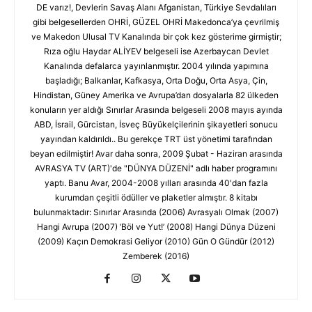
DE varız!, Devlerin Savaş Alanı Afganistan, Türkiye Sevdalıları
gibi belgesellerden OHRİ, GÜZEL OHRİ Makedonca’ya çevrilmiş
ve Makedon Ulusal TV Kanalında bir çok kez gösterime girmiştir;
Rıza oğlu Haydar ALİYEV belgeseli ise Azerbaycan Devlet
Kanalında defalarca yayınlanmıştır. 2004 yılında yapımına
başladığı; Balkanlar, Kafkasya, Orta Doğu, Orta Asya, Çin,
Hindistan, Güney Amerika ve Avrupa’dan dosyalarla 82 ülkeden
konuların yer aldığı Sınırlar Arasında belgeseli 2008 mayıs ayında
ABD, İsrail, Gürcistan, İsveç Büyükelçilerinin şikayetleri sonucu
yayından kaldırıldı.. Bu gerekçe TRT üst yönetimi tarafından
beyan edilmiştir! Avar daha sonra, 2009 Şubat - Haziran arasında
AVRASYA TV (ART)'de "DÜNYA DÜZENİ" adlı haber programını
yaptı. Banu Avar, 2004-2008 yılları arasında 40'dan fazla
kurumdan çeşitli ödüller ve plaketler almıştır. 8 kitabı
bulunmaktadır: Sınırlar Arasında (2006) Avrasyalı Olmak (2007)
Hangi Avrupa (2007) ‘Böl ve Yut!’ (2008) Hangi Dünya Düzeni
(2009) Kaçın Demokrasi Geliyor (2010) Gün O Gündür (2012)
Zemberek (2016)