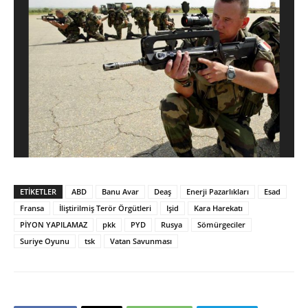
ETIKETLER
ABD
Banu Avar
Deaş
Enerji Pazarlıkları
Esad
Fransa
İliştirilmiş Terör Örgütleri
Işid
Kara Harekatı
PİYON YAPILAMAZ
pkk
PYD
Rusya
Sömürgeciler
Suriye Oyunu
tsk
Vatan Savunması