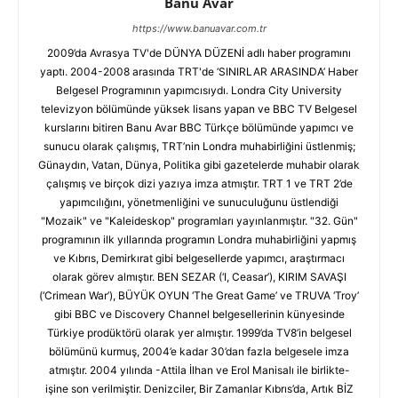
Banu Avar
https://www.banuavar.com.tr
2009’da Avrasya TV'de DÜNYA DÜZENİ adlı haber programını
yaptı. 2004-2008 arasında TRT'de ‘SINIRLAR ARASINDA’ Haber
Belgesel Programının yapımcısıydı. Londra City University
televizyon bölümünde yüksek lisans yapan ve BBC TV Belgesel
kurslarını bitiren Banu Avar BBC Türkçe bölümünde yapımcı ve
sunucu olarak çalışmış, TRT’nin Londra muhabirliğini üstlenmiş;
Günaydın, Vatan, Dünya, Politika gibi gazetelerde muhabir olarak
çalışmış ve birçok dizi yazıya imza atmıştır. TRT 1 ve TRT 2’de
yapımcılığını, yönetmenliğini ve sunuculuğunu üstlendiği
"Mozaik" ve "Kaleideskop" programları yayınlanmıştır. "32. Gün"
programının ilk yıllarında programın Londra muhabirliğini yapmış
ve Kıbrıs, Demirkırat gibi belgesellerde yapımcı, araştırmacı
olarak görev almıştır. BEN SEZAR (‘I, Ceasar’), KIRIM SAVAŞI
(‘Crimean War’), BÜYÜK OYUN ‘The Great Game’ ve TRUVA ‘Troy’
gibi BBC ve Discovery Channel belgesellerinin künyesinde
Türkiye prodüktörü olarak yer almıştır. 1999’da TV8’in belgesel
bölümünü kurmuş, 2004’e kadar 30’dan fazla belgesele imza
atmıştır. 2004 yılında -Attila İlhan ve Erol Manisalı ile birlikte-
işine son verilmiştir. Denizciler, Bir Zamanlar Kıbrıs’da, Artık BİZ