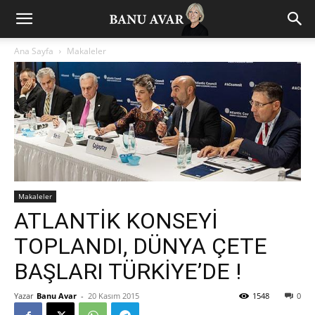
Ana Sayfa
Makaleler
Makaleler
ATLANTİK KONSEYİ
TOPLANDI, DÜNYA ÇETE
BAŞLARI TÜRKİYE’DE !
Yazar
Banu Avar
-
20 Kasım 2015
1548
0