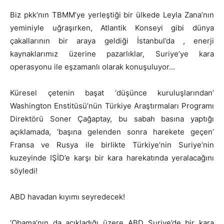
Biz pkk’nın TBMM’ye yerleştiği bir ülkede Leyla Zana’nın
yeminiyle uğraşırken, Atlantik Konseyi gibi dünya
çakallarının bir araya geldiği İstanbul’da , enerji
kaynaklarımız üzerine pazarlıklar, Suriye’ye kara
operasyonu ile eşzamanlı olarak konuşuluyor…
Küresel çetenin başat ‘düşünce kuruluşlarından’
Washington Enstitüsü’nün Türkiye Araştırmaları Programı
Direktörü Soner Çağaptay, bu sabah basına yaptığı
açıklamada, ‘başına gelenden sonra harekete geçen’
Fransa ve Rusya ile birlikte Türkiye’nin Suriye’nin
kuzeyinde IŞİD’e karşı bir kara harekatında yeralacağını
söyledi!
ABD havadan kıyımı seyredecek!
‘Obama’nın da açıkladığı üzere ABD Suriye’de bir kara