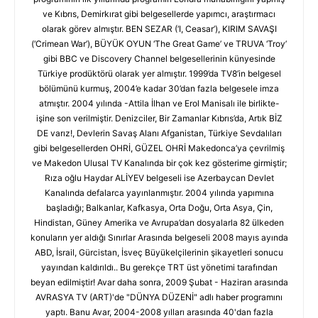
ve Kıbrıs, Demirkırat gibi belgesellerde yapımcı, araştırmacı
olarak görev almıştır. BEN SEZAR (‘I, Ceasar’), KIRIM SAVAŞI
(‘Crimean War’), BÜYÜK OYUN ‘The Great Game’ ve TRUVA ‘Troy’
gibi BBC ve Discovery Channel belgesellerinin künyesinde
Türkiye prodüktörü olarak yer almıştır. 1999’da TV8’in belgesel
bölümünü kurmuş, 2004’e kadar 30’dan fazla belgesele imza
atmıştır. 2004 yılında -Attila İlhan ve Erol Manisalı ile birlikte-
işine son verilmiştir. Denizciler, Bir Zamanlar Kıbrıs’da, Artık BİZ
DE varız!, Devlerin Savaş Alanı Afganistan, Türkiye Sevdalıları
gibi belgesellerden OHRİ, GÜZEL OHRİ Makedonca’ya çevrilmiş
ve Makedon Ulusal TV Kanalında bir çok kez gösterime girmiştir;
Rıza oğlu Haydar ALİYEV belgeseli ise Azerbaycan Devlet
Kanalında defalarca yayınlanmıştır. 2004 yılında yapımına
başladığı; Balkanlar, Kafkasya, Orta Doğu, Orta Asya, Çin,
Hindistan, Güney Amerika ve Avrupa’dan dosyalarla 82 ülkeden
konuların yer aldığı Sınırlar Arasında belgeseli 2008 mayıs ayında
ABD, İsrail, Gürcistan, İsveç Büyükelçilerinin şikayetleri sonucu
yayından kaldırıldı.. Bu gerekçe TRT üst yönetimi tarafından
beyan edilmiştir! Avar daha sonra, 2009 Şubat - Haziran arasında
AVRASYA TV (ART)'de "DÜNYA DÜZENİ" adlı haber programını
yaptı. Banu Avar, 2004-2008 yılları arasında 40'dan fazla