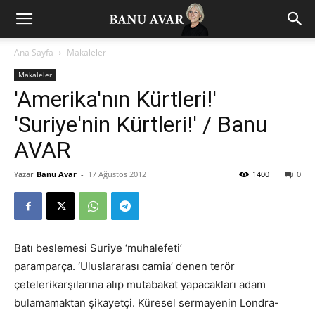
Ana Sayfa
Makaleler
Makaleler
'Amerika'nın Kürtleri!'
'Suriye'nin Kürtleri!' / Banu
AVAR
Yazar
Banu Avar
-
17 Ağustos 2012
1400
0
Batı beslemesi Suriye ‘muhalefeti’
paramparça. ‘Uluslararası camia’ denen terör
çetelerikarşılarına alıp mutabakat yapacakları adam
bulamamaktan şikayetçi. Küresel sermayenin Londra-