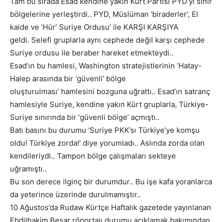
Tam bu sırada Esad kendine yakın Kürt Partisi PYD’yi sınır
bölgelerine yerleştirdi.. PYD, Müslüman ‘biraderler’, El
kaide ve ‘Hür’ Suriye Ordusu’ ile KARŞI KARŞIYA
geldi. Selefi gruplarla aynı cephede değil karşı cephede
Suriye ordusu ile beraber hareket etmekteydi..
Esad’ın bu hamlesi, Washington stratejistlerinin ‘Hatay-
Halep arasında bir ‘güvenli’ bölge
oluşturulması’ hamlesini bozguna uğrattı.. Esad’ın satranç
hamlesiyle Suriye, kendine yakın Kürt gruplarla, Türkiye-
Suriye sınırında bir ‘güvenli bölge’ açmıştı..
Batı basını bu durumu ‘Suriye PKK’sı Türkiye’ye komşu
oldu! Türkiye zorda!’ diye yorumladı.. Aslında zorda olan
kendileriydi.. Tampon bölge çalışmaları sekteye
uğramıştı..
Bu son derece ilginç bir durumdur.. Bu işe kafa yoranlarca
da yeterince üzerinde durulmamıştır..
10 Ağustos’da Rudaw Kürtçe Haftalık gazetede yayınlanan
Ebdilhakim Beşar röportajı durumu açıklamak bakımından