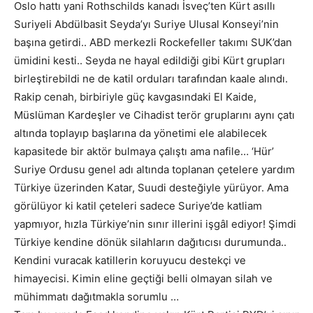
Oslo hattı yani Rothschilds kanadı İsveç’ten Kürt asıllı
Suriyeli Abdülbasit Seyda’yı Suriye Ulusal Konseyi’nin
başına getirdi.. ABD merkezli Rockefeller takımı SUK’dan
ümidini kesti.. Seyda ne hayal edildiği gibi Kürt grupları
birleştirebildi ne de katil orduları tarafından kaale alındı.
Rakip cenah, birbiriyle güç kavgasındaki El Kaide,
Müslüman Kardeşler ve Cihadist terör gruplarını aynı çatı
altında toplayıp başlarına da yönetimi ele alabilecek
kapasitede bir aktör bulmaya çalıştı ama nafile… ‘Hür’
Suriye Ordusu genel adı altında toplanan çetelere yardım
Türkiye üzerinden Katar, Suudi desteğiyle yürüyor. Ama
görülüyor ki katil çeteleri sadece Suriye’de katliam
yapmıyor, hızla Türkiye’nin sınır illerini işgâl ediyor! Şimdi
Türkiye kendine dönük silahların dağıtıcısı durumunda..
Kendini vuracak katillerin koruyucu destekçi ve
himayecisi. Kimin eline geçtiği belli olmayan silah ve
mühimmatı dağıtmakla sorumlu …