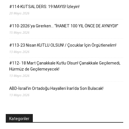
#114-KUTSAL DERS: 19 MAYIS! İzleyin!
20 Mayıs 2026
#110-2026’ya Girerken… “İHANET 100 YIL ÖNCE DE AYNIYDI!”
15 Mayıs 2026
#113-23 Nisan KUTLU OLSUN! / Çocuklar İçin Örgütlenelim!
13 Mayıs 2026
#112- 18 Mart Çanakkale Kutlu Olsun! Çanakkale Geçilemedi,
Hürmüz de Geçilemeyecek!
13 Mayıs 2026
ABD-İsrail’in Ortadoğu Hayalleri İran’da Son Bulacak!
13 Mayıs 2026
Kategoriler