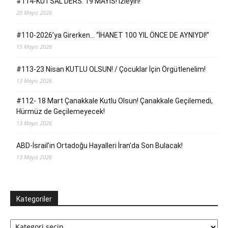
#114-KUTSAL DERS: 19 MAYIS! İzleyin!
20 Mayıs 2026
#110-2026’ya Girerken… “İHANET 100 YIL ÖNCE DE AYNIYDI!”
15 Mayıs 2026
#113-23 Nisan KUTLU OLSUN! / Çocuklar İçin Örgütlenelim!
13 Mayıs 2026
#112- 18 Mart Çanakkale Kutlu Olsun! Çanakkale Geçilemedi,
Hürmüz de Geçilemeyecek!
13 Mayıs 2026
ABD-İsrail’in Ortadoğu Hayalleri İran’da Son Bulacak!
13 Mayıs 2026
Kategoriler
Kategoriler