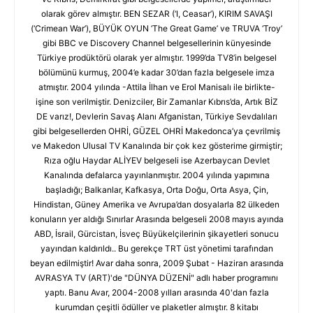
olarak görev almıştır. BEN SEZAR (‘I, Ceasar’), KIRIM SAVAŞI
(‘Crimean War’), BÜYÜK OYUN ‘The Great Game’ ve TRUVA ‘Troy’
gibi BBC ve Discovery Channel belgesellerinin künyesinde
Türkiye prodüktörü olarak yer almıştır. 1999’da TV8’in belgesel
bölümünü kurmuş, 2004’e kadar 30’dan fazla belgesele imza
atmıştır. 2004 yılında -Attila İlhan ve Erol Manisalı ile birlikte-
işine son verilmiştir. Denizciler, Bir Zamanlar Kıbrıs’da, Artık BİZ
DE varız!, Devlerin Savaş Alanı Afganistan, Türkiye Sevdalıları
gibi belgesellerden OHRİ, GÜZEL OHRİ Makedonca’ya çevrilmiş
ve Makedon Ulusal TV Kanalında bir çok kez gösterime girmiştir;
Rıza oğlu Haydar ALİYEV belgeseli ise Azerbaycan Devlet
Kanalında defalarca yayınlanmıştır. 2004 yılında yapımına
başladığı; Balkanlar, Kafkasya, Orta Doğu, Orta Asya, Çin,
Hindistan, Güney Amerika ve Avrupa’dan dosyalarla 82 ülkeden
konuların yer aldığı Sınırlar Arasında belgeseli 2008 mayıs ayında
ABD, İsrail, Gürcistan, İsveç Büyükelçilerinin şikayetleri sonucu
yayından kaldırıldı.. Bu gerekçe TRT üst yönetimi tarafından
beyan edilmiştir! Avar daha sonra, 2009 Şubat - Haziran arasında
AVRASYA TV (ART)'de "DÜNYA DÜZENİ" adlı haber programını
yaptı. Banu Avar, 2004-2008 yılları arasında 40'dan fazla
kurumdan çeşitli ödüller ve plaketler almıştır. 8 kitabı