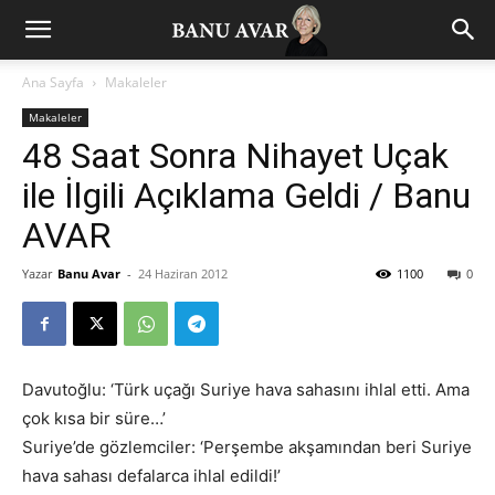
Ana Sayfa
Makaleler
Makaleler
48 Saat Sonra Nihayet Uçak
ile İlgili Açıklama Geldi / Banu
AVAR
Yazar
Banu Avar
-
24 Haziran 2012
1100
0
Davutoğlu: ‘Türk uçağı Suriye hava sahasını ihlal etti. Ama
çok kısa bir süre…’
Suriye’de gözlemciler: ‘Perşembe akşamından beri Suriye
hava sahası defalarca ihlal edildi!’