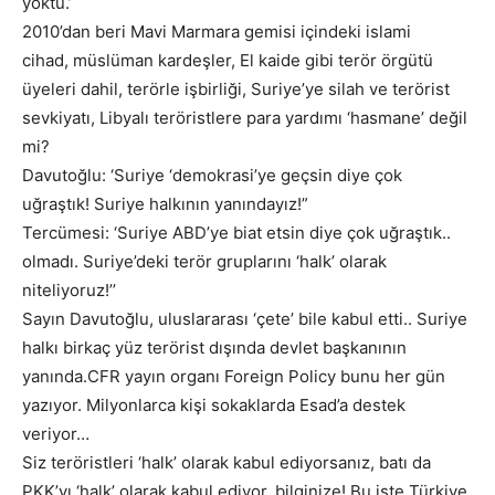
yoktu.’
2010’dan beri Mavi Marmara gemisi içindeki islami
cihad, müslüman kardeşler, El kaide gibi terör örgütü
üyeleri dahil, terörle işbirliği, Suriye’ye silah ve terörist
sevkiyatı, Libyalı teröristlere para yardımı ‘hasmane’ değil
mi?
Davutoğlu: ‘Suriye ‘demokrasi’ye geçsin diye çok
uğraştık! Suriye halkının yanındayız!”
Tercümesi: ‘Suriye ABD’ye biat etsin diye çok uğraştık..
olmadı. Suriye’deki terör gruplarını ‘halk’ olarak
niteliyoruz!’’
Sayın Davutoğlu, uluslararası ‘çete’ bile kabul etti.. Suriye
halkı birkaç yüz terörist dışında devlet başkanının
yanında.CFR yayın organı Foreign Policy bunu her gün
yazıyor. Milyonlarca kişi sokaklarda Esad’a destek
veriyor…
Siz teröristleri ‘halk’ olarak kabul ediyorsanız, batı da
PKK’yı ‘halk’ olarak kabul ediyor, bilginize! Bu işte Türkiye