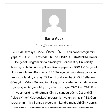
Banu Avar
https://www.banuavar.com.tr
2009’da Avrasya TV'de DÜNYA DÜZENİ adlı haber programını
yaptı. 2004-2008 arasında TRT'de ‘SINIRLAR ARASINDA’ Haber
Belgesel Programının yapımcısıydı. Londra City University
televizyon bölümünde yüksek lisans yapan ve BBC TV Belgesel
kurslarını bitiren Banu Avar BBC Türkçe bölümünde yapımcı ve
sunucu olarak çalışmış, TRT’nin Londra muhabirliğini üstlenmiş;
Günaydın, Vatan, Dünya, Politika gibi gazetelerde muhabir olarak
çalışmış ve birçok dizi yazıya imza atmıştır. TRT 1 ve TRT 2’de
yapımcılığını, yönetmenliğini ve sunuculuğunu üstlendiği
"Mozaik" ve "Kaleideskop" programları yayınlanmıştır. "32. Gün"
programının ilk yıllarında programın Londra muhabirliğini yapmış
ve Kıbrıs, Demirkırat gibi belgesellerde yapımcı, araştırmacı