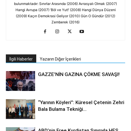
bulunmaktadır: Sınırlar Arasında (2006) Avrasyalı Olmak (2007)
Hangi Avrupa (2007) ‘Böl ve Yut!’ (2008) Hangi Dünya Düzeni
(2009) Kaçın Demokrasi Geliyor (2010) Gün O Gündür (2012)
Zemberek (2016)
İlgili Haberler
Yazarın Diğer İçerikleri
GAZZE’NİN GAZINA ÇÖKME SAVAŞI!
“Yarının Köyleri”: Küresel Çetenin Zehri
Bala Bulama Tekniği…
ABD’nin Free Kurdistan Sınırıyla HES