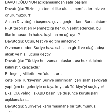
DAVUTOĞLU’NUN açıklamasından satır başları!
Davutoğlu: ‘Bizim için temel ilke ulusal menfaatlerimiz ve
onurumuzdur!’
Acaba Davutoğlu başımıza çuval geçirilirken, Barzanistan-
PKK teröristleri Mehmetçiği her gün şehit ederken, bu
ilke konusunda hafıza kaybına mı uğruyor?
Davutoğlu: Uçuş, test ve eğitim amaçlıydı.’
O zaman neden Suriye hava sahasına girdi ve olağandışı
alçak ve hızlı uçuşa geçti?
Davutoğlu: ‘Türkiye her zaman uluslararası hukuk içinde
kalmıştır, kalacaktır.’
Birleşmiş Milletler ve ‘uluslararası
çete’ bile Türkiye’nin Suriye sınırından içeri silah sevkiyatı
yaptığını belgeleriyle ortaya koyarak Türkiye’yi suçluyor!
Bkz: CIA veİngiliz-ABD basını ve düşünce kuruluşları
açıklamaları…
Davutoglu: Suriye’ye karşı ‘hasmane bir tutumumuz