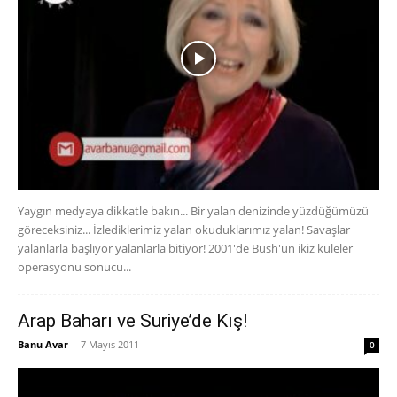
Yaygın medyaya dikkatle bakın... Bir yalan denizinde yüzdüğümüzü
göreceksiniz... İzlediklerimiz yalan okuduklarımız yalan! Savaşlar
yalanlarla başlıyor yalanlarla bitiyor! 2001'de Bush'un ikiz kuleler
operasyonu sonucu...
Arap Baharı ve Suriye’de Kış!
Banu Avar
-
7 Mayıs 2011
0