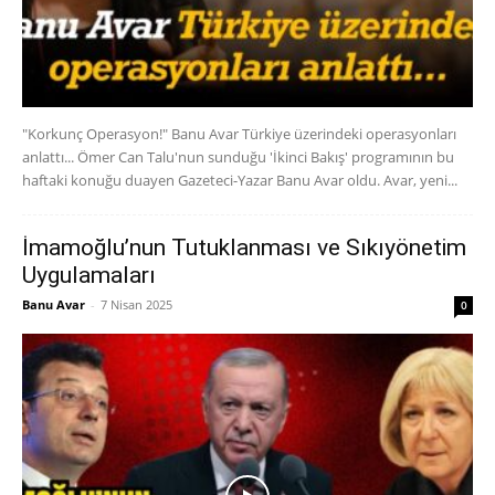
"Korkunç Operasyon!" Banu Avar Türkiye üzerindeki operasyonları
anlattı... Ömer Can Talu'nun sunduğu 'İkinci Bakış' programının bu
haftaki konuğu duayen Gazeteci-Yazar Banu Avar oldu. Avar, yeni...
İmamoğlu’nun Tutuklanması ve Sıkıyönetim
Uygulamaları
Banu Avar
-
7 Nisan 2025
0