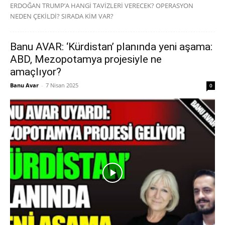
ERDOĞAN TRUMP’A HANGİ TAVİZLERİ VERECEK? OPERASYON
NEDEN ÇEKİLDİ? SIRADA KİM VAR?
Banu AVAR: ‘Kürdistan’ planında yeni aşama:
ABD, Mezopotamya projesiyle ne
amaçlıyor?
Banu Avar
-
7 Nisan 2025
0