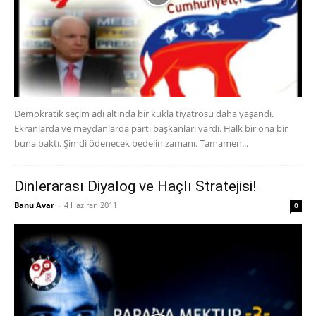
Demokratik seçim adı altında bir kukla tiyatrosu daha yaşandı.
Ekranlarda ve meydanlarda parti başkanları vardı. Halk bir ona bir
buna baktı. Şimdi ödenecek bedelin zamanı. Tamamen...
Dinlerarası Diyalog ve Haçlı Stratejisi!
Banu Avar
-
4 Haziran 2011
0