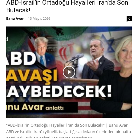
ABD-İsrail’in Ortadoğu Hayalleri İran’da Son
Bulacak!
Banu Avar
-
13 Mayıs 2026
0
“ABD-İsrail'in Ortadoğu Hayalleri İran'da Son Bulacak!” | Banu Avar
ABD ve İsrail’in İran’a yönelik başlattığı saldırıların üzerinden bir hafta
geçti. Peki, trilyon dolarlık savunma bütçelerine...