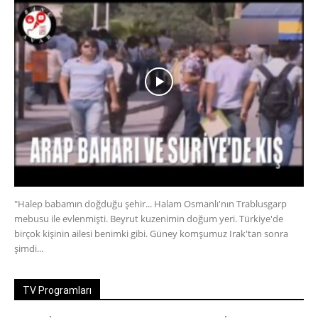
"Halep babamın doğduğu şehir... Halam Osmanlı'nın Trablusgarp
mebusu ile evlenmişti. Beyrut kuzenimin doğum yeri. Türkiye'de
birçok kişinin ailesi benimki gibi. Güney komşumuz Irak'tan sonra
şimdi...
TV Programları