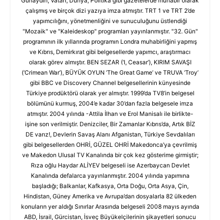
Günaydın, Vatan, Dünya, Politika gibi gazetelerde muhabir olarak
çalışmış ve birçok dizi yazıya imza atmıştır. TRT 1 ve TRT 2’de
yapımcılığını, yönetmenliğini ve sunuculuğunu üstlendiği
"Mozaik" ve "Kaleideskop" programları yayınlanmıştır. "32. Gün"
programının ilk yıllarında programın Londra muhabirliğini yapmış
ve Kıbrıs, Demirkırat gibi belgesellerde yapımcı, araştırmacı
olarak görev almıştır. BEN SEZAR (‘I, Ceasar’), KIRIM SAVAŞI
(‘Crimean War’), BÜYÜK OYUN ‘The Great Game’ ve TRUVA ‘Troy’
gibi BBC ve Discovery Channel belgesellerinin künyesinde
Türkiye prodüktörü olarak yer almıştır. 1999’da TV8’in belgesel
bölümünü kurmuş, 2004’e kadar 30’dan fazla belgesele imza
atmıştır. 2004 yılında -Attila İlhan ve Erol Manisalı ile birlikte-
işine son verilmiştir. Denizciler, Bir Zamanlar Kıbrıs’da, Artık BİZ
DE varız!, Devlerin Savaş Alanı Afganistan, Türkiye Sevdalıları
gibi belgesellerden OHRİ, GÜZEL OHRİ Makedonca’ya çevrilmiş
ve Makedon Ulusal TV Kanalında bir çok kez gösterime girmiştir;
Rıza oğlu Haydar ALİYEV belgeseli ise Azerbaycan Devlet
Kanalında defalarca yayınlanmıştır. 2004 yılında yapımına
başladığı; Balkanlar, Kafkasya, Orta Doğu, Orta Asya, Çin,
Hindistan, Güney Amerika ve Avrupa’dan dosyalarla 82 ülkeden
konuların yer aldığı Sınırlar Arasında belgeseli 2008 mayıs ayında
ABD, İsrail, Gürcistan, İsveç Büyükelçilerinin şikayetleri sonucu