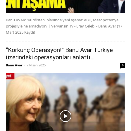
Banu AVAR: 'Kürdistan' planında yeni aşama: ABD, Mezopotamya
projesiyle ne amaçlıyor? | Veryansın Tv - Eray Çelebi - Banu Avar (17
Mart 2025 Kaydı)
“Korkunç Operasyon!” Banu Avar Türkiye
üzerindeki operasyonları anlattı…
Banu Avar
-
7 Nisan 2025
0