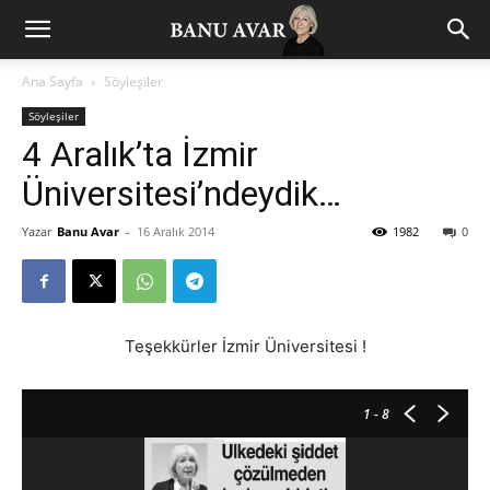
Ana Sayfa
Söyleşiler
Söyleşiler
4 Aralık’ta İzmir
Üniversitesi’ndeydik…
Yazar
Banu Avar
-
16 Aralık 2014
1982
0
Teşekkürler İzmir Üniversitesi !
1
- 8