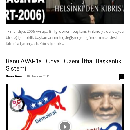
"Finlandiya, 2006 Avrupa Birliği dönem başkanı. Finlandiya da, 6 ayda
bir değişen birlik başkanlarının hiç değişmeyen gündem maddesi
Kıbrıs'la işe başladı. Kıbrıs için bir...
Banu AVAR’la Dünya Düzeni: İthal Başkanlık
Sistemi
Banu Avar
-
18 Haziran 2011
1