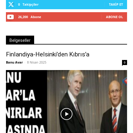
0
Takipçiler
TAKIP ET
26,200
Abone
ABONE OL
Belgeseller
Finlandiya-Helsinki’den Kıbrıs’a
Banu Avar
-
8 Nisan 2025
0