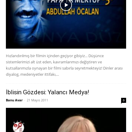
Hızlandırılmış bir filmin içinden geçiyor gibiyiz... Düşünce
sistemlerimizi alt üst eden, kavramlarımızı değiştiren ve
kutsallarımızla oynayan bir filmi sabırla seyretmekteyiz! Dinler arası
diyalog, medeniyetler ittifakı,...
İblisin Gözdesi: Yalancı Medya!
Banu Avar
-
21 Mayıs 2011
0