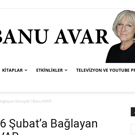
KITAPLAR
ETKINLIKLER
TELEVIZYON VE YOUTUBE 
Banu
 Bağlayan Geceydi! / Banu AVAR
26 Şubat’a Bağlayan
Avar