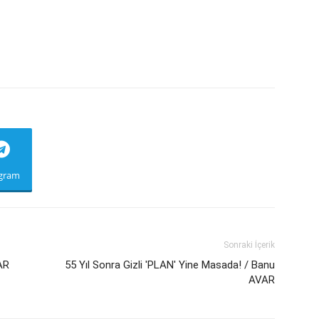
egram
Sonraki İçerik
AR
55 Yıl Sonra Gizli 'PLAN' Yine Masada! / Banu
AVAR