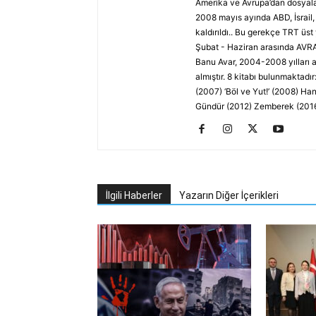
Amerika ve Avrupa’dan dosyalar
2008 mayıs ayında ABD, İsrail,
kaldırıldı.. Bu gerekçe TRT üst
Şubat - Haziran arasında AVR
Banu Avar, 2004-2008 yılları a
almıştır. 8 kitabı bulunmaktad
(2007) ‘Böl ve Yut!’ (2008) H
Gündür (2012) Zemberek (201
İlgili Haberler
Yazarın Diğer İçerikleri