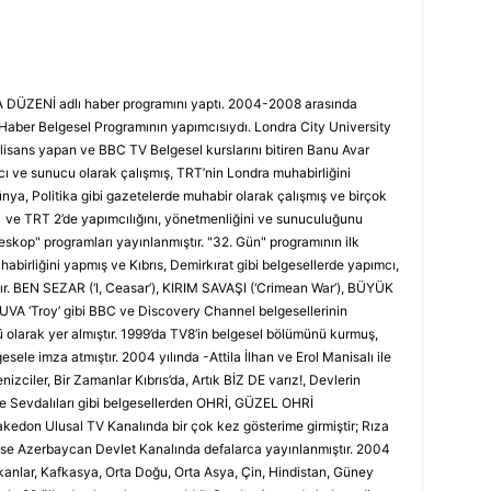
DÜZENİ adlı haber programını yaptı. 2004-2008 arasında
ber Belgesel Programının yapımcısıydı. Londra City University
isans yapan ve BBC TV Belgesel kurslarını bitiren Banu Avar
ve sunucu olarak çalışmış, TRT’nin Londra muhabirliğini
nya, Politika gibi gazetelerde muhabir olarak çalışmış ve birçok
 1 ve TRT 2’de yapımcılığını, yönetmenliğini ve sunuculuğunu
eskop" programları yayınlanmıştır. "32. Gün" programının ilk
abirliğini yapmış ve Kıbrıs, Demirkırat gibi belgesellerde yapımcı,
tır. BEN SEZAR (‘I, Ceasar’), KIRIM SAVAŞI (‘Crimean War’), BÜYÜK
A ‘Troy’ gibi BBC ve Discovery Channel belgesellerinin
olarak yer almıştır. 1999’da TV8’in belgesel bölümünü kurmuş,
sele imza atmıştır. 2004 yılında -Attila İlhan ve Erol Manisalı ile
Denizciler, Bir Zamanlar Kıbrıs’da, Artık BİZ DE varız!, Devlerin
ye Sevdalıları gibi belgesellerden OHRİ, GÜZEL OHRİ
edon Ulusal TV Kanalında bir çok kez gösterime girmiştir; Rıza
ise Azerbaycan Devlet Kanalında defalarca yayınlanmıştır. 2004
lkanlar, Kafkasya, Orta Doğu, Orta Asya, Çin, Hindistan, Güney