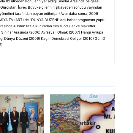
la 82 ülkeden konuların yer aldığı Sınırlar Arasında belgeseli
 Gürcistan, İsveç Büyükelçilerinin şikayetleri sonucu yayından
 yönetimi tarafından beyan edilmiştir! Avar daha sonra, 2009
ASYA TV (ART)'de "DÜNYA DÜZENİ" adlı haber programını yaptı.
rasında 40'dan fazla kurumdan çeşitli ödüller ve plaketler
ır: Sınırlar Arasında (2006) Avrasyalı Olmak (2007) Hangi Avrupa
angi Dünya Düzeni (2009) Kaçın Demokrasi Geliyor (2010) Gün O
6)