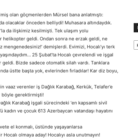
ilmiş olan göçmenlerden Mürsel bana anlatmıştı:
’da olacaklar önceden belliydi! Muhasara altındaydık.
la da ilişkimiz kesilmişti. Tek ulaşım yolu
r helikopter geldi. Ondan sonra ne erzak geldi, ne
Ka
z mengenedesiniz!’ demişlerdi. Evimizi, Hocalı’yı terk
 yaşındaydım… 25 Şubat’ta Hocalı çevrelendi ve işgal
r geldi. Bizde sadece otomatik silah vardı. Tanklara
da üstte başta yok, evlerinden fırladılar! Kar diz boyu,
için vaaz verenler iş Dağlık Karabağ, Kerkük, Telafer’e
r böyle gerektirmişti!
Dağlık Karabağ işgali sürecindeki ‘en kapsamlı sivil
0’ü kadın ve çocuk 613 Azerbaycan vatandaşı hayatını
servete el konmalı, üstünde yaşayanlarsa
r Hocalı olmaya aday! Hocalıyı asla unutmayın!