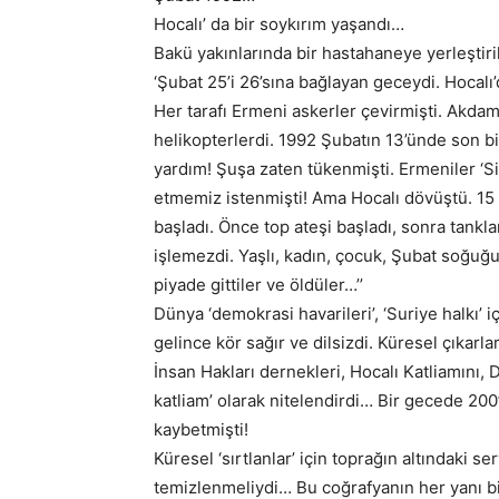
Hocalı’ da bir soykırım yaşandı…
Bakü yakınlarında bir hastahaneye yerleştir
‘Şubat 25’i 26’sına bağlayan geceydi. Hocalı
Her tarafı Ermeni askerler çevirmişti. Akdam’
helikopterlerdi. 1992 Şubatın 13’ünde son bi
yardım! Şuşa zaten tükenmişti. Ermeniler ‘Si
etmemiz istenmişti! Ama Hocalı dövüştü. 15
başladı. Önce top ateşi başladı, sonra tankla
işlemezdi. Yaşlı, kadın, çocuk, Şubat soğuğun
piyade gittiler ve öldüler…’’
Dünya ‘demokrasi havarileri’, ‘Suriye halkı’ 
gelince kör sağır ve dilsizdi. Küresel çıkarla
İnsan Hakları dernekleri, Hocalı Katliamını, 
katliam’ olarak nitelendirdi… Bir gecede 20
kaybetmişti!
Küresel ‘sırtlanlar’ için toprağın altındaki 
temizlenmeliydi… Bu coğrafyanın her yanı bi