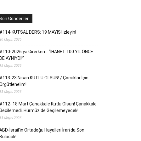
Son Gönderiler
#114-KUTSAL DERS: 19 MAYIS! İzleyin!
20 Mayıs 2026
#110-2026’ya Girerken… “İHANET 100 YIL ÖNCE
DE AYNIYDI!”
15 Mayıs 2026
#113-23 Nisan KUTLU OLSUN! / Çocuklar İçin
Örgütlenelim!
13 Mayıs 2026
#112- 18 Mart Çanakkale Kutlu Olsun! Çanakkale
Geçilemedi, Hürmüz de Geçilemeyecek!
13 Mayıs 2026
ABD-İsrail’in Ortadoğu Hayalleri İran’da Son
Bulacak!