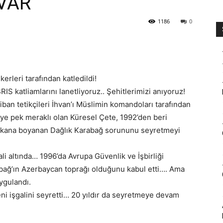
AVAR
1186
0
erleri tarafından katledildi!
 katliamlarını lanetliyoruz.. Şehitlerimizi anıyoruz!
iban tetikçileri İhvan’ı Müslimin komandoları tarafından
ye pek meraklı olan Küresel Çete, 1992’den beri
 ve kana boyanan Dağlık Karabağ sorununu seyretmeyi
i altında… 1996’da Avrupa Güvenlik ve İşbirliği
abağ’ın Azerbaycan toprağı olduğunu kabul etti…. Ama
ygulandı.
i işgalini seyretti… 20 yıldır da seyretmeye devam