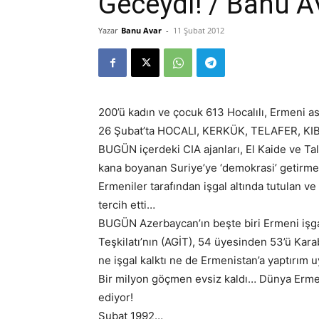
Geceydi! / Banu 
Yazar
Banu Avar
-
11 Şubat 2012
200’ü kadın ve çocuk 613 Hocalılı, Ermeni ask
26 Şubat’ta HOCALI, KERKÜK, TELAFER, KIBRIS
BUGÜN içerdeki CIA ajanları, El Kaide ve Tal
kana boyanan Suriye’ye ‘demokrasi’ getirme
Ermeniler tarafından işgal altında tutulan
tercih etti…
BUGÜN Azerbaycan’ın beşte biri Ermeni işgal
Teşkilatı’nın (AGİT), 54 üyesinden 53’ü Kar
ne işgal kalktı ne de Ermenistan’a yaptırım u
Bir milyon göçmen evsiz kaldı… Dünya Ermen
ediyor!
Şubat 1992…