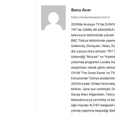
Banu Avar
https://www.banuavar.com.tr
2009’da Avrasya TV'de DÜNYA 
TRT'de ‘SINIRLAR ARASINDA’ Ha
televizyon bölümünde yüksek l
BBC Türkçe bölümünde yapımcı 
üstlenmiş; Günaydın, Vatan, Dü
dizi yazıya imza atmıştır. TRT
üstlendiği "Mozaik" ve "Kaleid
yıllarında programın Londra muh
araştırmacı olarak görev almış
OYUN ‘The Great Game’ ve TRUV
künyesinde Türkiye prodüktörü 
2004’e kadar 30’dan fazla belge
birlikte- işine son verilmiştir. 
Savaş Alanı Afganistan, Türki
Makedonca’ya çevrilmiş ve Mak
oğlu Haydar ALİYEV belgeseli 
yılında yapımına başladığı; Ba