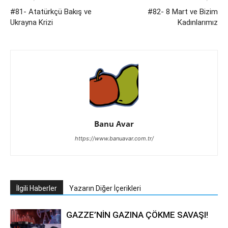
#81- Atatürkçü Bakış ve
#82- 8 Mart ve Bizim
Ukrayna Krizi
Kadınlarımız
Banu Avar
https://www.banuavar.com.tr/
İlgili Haberler
Yazarın Diğer İçerikleri
GAZZE’NİN GAZINA ÇÖKME SAVAŞI!