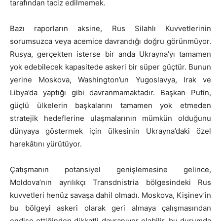
tarafından taciz edilmemek.
Bazı raporların aksine, Rus Silahlı Kuvvetlerinin
sorumsuzca veya acemice davrandığı doğru görünmüyor.
Rusya, gerçekten isterse bir anda Ukrayna’yı tamamen
yok edebilecek kapasitede askeri bir süper güçtür. Bunun
yerine Moskova, Washington’un Yugoslavya, Irak ve
Libya’da yaptığı gibi davranmamaktadır. Başkan Putin,
güçlü ülkelerin başkalarını tamamen yok etmeden
stratejik hedeflerine ulaşmalarının mümkün olduğunu
dünyaya göstermek için ülkesinin Ukrayna’daki özel
harekâtını yürütüyor.
Çatışmanın potansiyel genişlemesine gelince,
Moldova’nın ayrılıkçı Transdnistria bölgesindeki Rus
kuvvetleri henüz savaşa dahil olmadı. Moskova, Kişinev’in
bu bölgeyi askeri olarak geri almaya çalışmasından
endişe ettiğinden dikkatli davranıyor olabilir, bu durumda