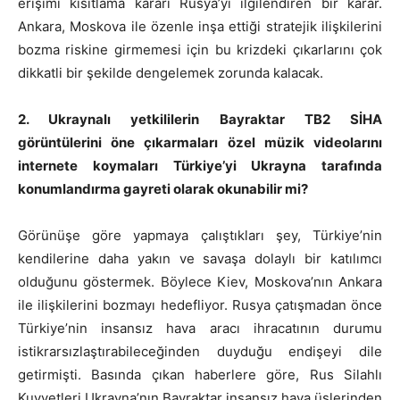
erişimi kısıtlama kararı Rusya’yı ilgilendiren bir karar.
Ankara, Moskova ile özenle inşa ettiği stratejik ilişkilerini
bozma riskine girmemesi için bu krizdeki çıkarlarını çok
dikkatli bir şekilde dengelemek zorunda kalacak.
2. Ukraynalı yetkililerin Bayraktar TB2 SİHA
görüntülerini öne çıkarmaları özel müzik videolarını
internete koymaları Türkiye’yi Ukrayna tarafında
konumlandırma gayreti olarak okunabilir mi?
Görünüşe göre yapmaya çalıştıkları şey, Türkiye’nin
kendilerine daha yakın ve savaşa dolaylı bir katılımcı
olduğunu göstermek. Böylece Kiev, Moskova’nın Ankara
ile ilişkilerini bozmayı hedefliyor. Rusya çatışmadan önce
Türkiye’nin insansız hava aracı ihracatının durumu
istikrarsızlaştırabileceğinden duyduğu endişeyi dile
getirmişti. Basında çıkan haberlere göre, Rus Silahlı
Kuvvetleri Ukrayna’nın Bayraktar insansız hava üslerinden