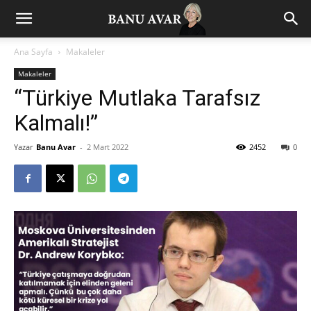
Ana Sayfa
Makaleler
Makaleler
“Türkiye Mutlaka Tarafsız
Kalmalı!”
Yazar
Banu Avar
-
2 Mart 2022
2452
0