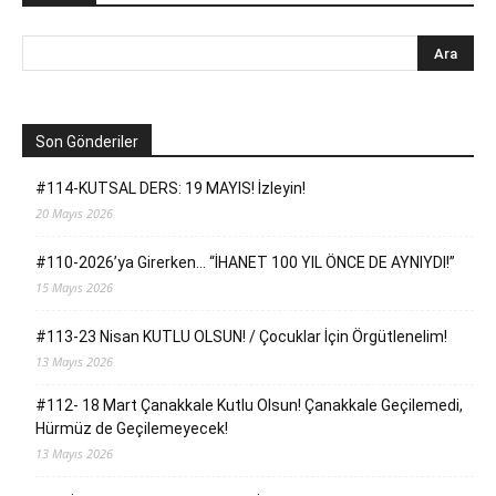
Son Gönderiler
#114-KUTSAL DERS: 19 MAYIS! İzleyin!
20 Mayıs 2026
#110-2026’ya Girerken… “İHANET 100 YIL ÖNCE DE AYNIYDI!”
15 Mayıs 2026
#113-23 Nisan KUTLU OLSUN! / Çocuklar İçin Örgütlenelim!
13 Mayıs 2026
#112- 18 Mart Çanakkale Kutlu Olsun! Çanakkale Geçilemedi,
Hürmüz de Geçilemeyecek!
13 Mayıs 2026