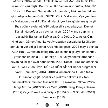
atmıştır. 2004 yılında -Attila İlhan ve Erol Manisalı ile birlikte-
işine son verilmiştir. Denizciler, Bir Zamanlar Kıbrıs’da, Artık BİZ
DE varız!, Devlerin Savaş Alanı Afganistan, Türkiye Sevdalıları
gibi belgesellerden OHRİ, GÜZEL OHRİ Makedonca’ya çevrilmiş
ve Makedon Ulusal TV Kanalında bir çok kez gösterime girmiştir;
Rıza oğlu Haydar ALİYEV belgeseli ise Azerbaycan Devlet
Kanalında defalarca yayınlanmıştır. 2004 yılında yapımına
başladığı; Balkanlar, Kafkasya, Orta Doğu, Orta Asya, Çin,
Hindistan, Güney Amerika ve Avrupa’dan dosyalarla 82 ülkeden
konuların yer aldığı Sınırlar Arasında belgeseli 2008 mayıs ayında
ABD, İsrail, Gürcistan, İsveç Büyükelçilerinin şikayetleri sonucu
yayından kaldırıldı.. Bu gerekçe TRT üst yönetimi tarafından
beyan edilmiştir! Avar daha sonra, 2009 Şubat - Haziran arasında
AVRASYA TV (ART)'de "DÜNYA DÜZENİ" adlı haber programını
yaptı. Banu Avar, 2004-2008 yılları arasında 40'dan fazla
kurumdan çeşitli ödüller ve plaketler almıştır. 8 kitabı
bulunmaktadır: Sınırlar Arasında (2006) Avrasyalı Olmak (2007)
Hangi Avrupa (2007) ‘Böl ve Yut!’ (2008) Hangi Dünya Düzeni
(2009) Kaçın Demokrasi Geliyor (2010) Gün O Gündür (2012)
Zemberek (2016)