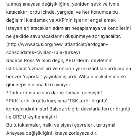
tutmuş anayasa değişikliğine, yeniden şevk ve ivme
katacaktır; ordu içinde, yargıda, ve her konumda bu
değişimi kısıtlamak ve AKP’nin işlerini engellemek
isteyenleri atacakları adımları hesaplamaya ve kendilerini
ne şekilde savunacaklarını düşünmeye zorlayacaktır.”
(http://www.acus.org/new_atlanticist/erdogan-
consolidates-civilian-rule-turkey)
Sadece Ross Wilson değil, ABD ‘derin’ devletinin
istihbarat ‘uzman’ları ve onların yerli uzantıları ardı ardına
benzer ‘raporlar’ yayınlamışlardı: Wilson makalesindeki
gibi hepsinin ana fikri aynıydı:
*Türk ordusuna son darbe zamanı gelmiştir!
*PKK terör örgütü karşısına ‘TSK terör örgütü’
konuşlandırılmıştır! Balyoz vb gibi davalarla terror örgütü
ile ORDU ‘eşitlenmiştir!
Bu tutuklamalar, halkı ve siyasi çevreleri, tartışmalı
Anayasa değişikliğini iknaya zorlayacaktır.