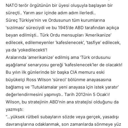
NATO terör örgütünün bir üyesi oluşuyla başlayan bir
süreçti.. Yarım asır içinde adım adım ilerledi..
Süreç Türkiye’nin ve Ordusunun tüm kurumlarına
‘sızılması’ süreciydi ve bu 1945’de ABD tarafından açıkça
beyan edilmişti.. Türk Ordu mensupları ‘Amerikanize’
edilecek, edilemeyenler ‘kafeslenecek’, ‘tasfiye’ edilecek,
ya da ‘yokedilecekti’!
Aralarında ‘amerikanize’ edilmiş ama ‘Türk ordusunu
aşağılama’ senaryosu gereği ‘kafeslenecek’ler de olacaktı!
Bu yılın ilk günlerinde bir başka CIA memuru eski
büyükelçi Ross Wilson ‘süreci’ bölünme anayasasına
bağlamış ve ‘Tutuklamalar yeni anayasa için istek yaratır’
değerlendirmesini yapmıştı.. Tarih 2012nin 5 Ocak’ı!
Wilson, bu stratejinin ABD’nin ana stratejisi olduğunu da
yazmıştı:
“…yüksek rütbeli subayların sözde veya gerçek, yasadışı
davranışlarına odaklanmak, son zamanlarda sönmeye yüz