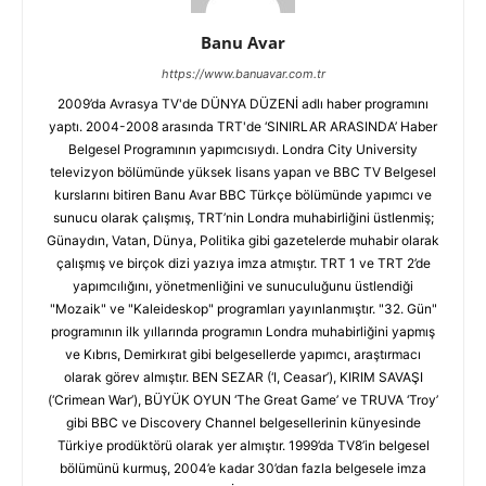
Banu Avar
https://www.banuavar.com.tr
2009’da Avrasya TV'de DÜNYA DÜZENİ adlı haber programını
yaptı. 2004-2008 arasında TRT'de ‘SINIRLAR ARASINDA’ Haber
Belgesel Programının yapımcısıydı. Londra City University
televizyon bölümünde yüksek lisans yapan ve BBC TV Belgesel
kurslarını bitiren Banu Avar BBC Türkçe bölümünde yapımcı ve
sunucu olarak çalışmış, TRT’nin Londra muhabirliğini üstlenmiş;
Günaydın, Vatan, Dünya, Politika gibi gazetelerde muhabir olarak
çalışmış ve birçok dizi yazıya imza atmıştır. TRT 1 ve TRT 2’de
yapımcılığını, yönetmenliğini ve sunuculuğunu üstlendiği
"Mozaik" ve "Kaleideskop" programları yayınlanmıştır. "32. Gün"
programının ilk yıllarında programın Londra muhabirliğini yapmış
ve Kıbrıs, Demirkırat gibi belgesellerde yapımcı, araştırmacı
olarak görev almıştır. BEN SEZAR (‘I, Ceasar’), KIRIM SAVAŞI
(‘Crimean War’), BÜYÜK OYUN ‘The Great Game’ ve TRUVA ‘Troy’
gibi BBC ve Discovery Channel belgesellerinin künyesinde
Türkiye prodüktörü olarak yer almıştır. 1999’da TV8’in belgesel
bölümünü kurmuş, 2004’e kadar 30’dan fazla belgesele imza