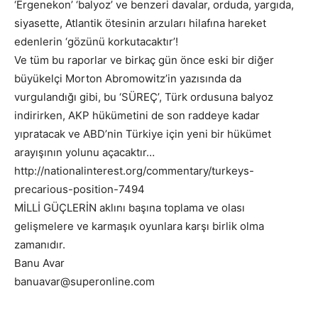
‘Ergenekon’ ‘balyoz’ ve benzeri davalar, orduda, yargıda,
siyasette, Atlantik ötesinin arzuları hilafına hareket
edenlerin ‘gözünü korkutacaktır’!
Ve tüm bu raporlar ve birkaç gün önce eski bir diğer
büyükelçi Morton Abromowitz’in yazısında da
vurgulandığı gibi, bu ‘SÜREÇ’, Türk ordusuna balyoz
indirirken, AKP hükümetini de son raddeye kadar
yıpratacak ve ABD’nin Türkiye için yeni bir hükümet
arayışının yolunu açacaktır…
http://nationalinterest.org/commentary/turkeys-
precarious-position-7494
MİLLİ GÜÇLERİN aklını başına toplama ve olası
gelişmelere ve karmaşık oyunlara karşı birlik olma
zamanıdır.
Banu Avar
banuavar@superonline.com