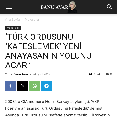
Ana Sayfa
Makaleler
Makaleler
‘TÜRK ORDUSUNU
‘KAFESLEMEK’ YENİ
ANAYASANIN YOLUNU
AÇAR!’
Yazar
Banu Avar
-
24 Eylül 2012
1174
0
2003’de CIA memuru Henri Barkey söylemişti. ‘AKP
lideriyle anlaşarak Türk Ordusu’nu kafesledik’ demişti.
Aslında Türk Ordusu’nu ‘kafese sokma’ tertibi Türkiye’nin