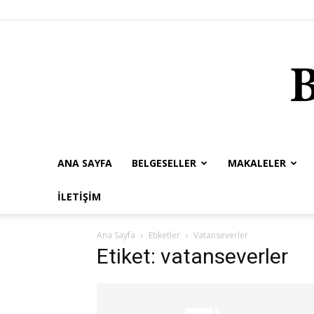
ANA SAYFA
BELGESELLER
MAKALELER
İLETIŞIM
Ana Sayfa
Etiketler
Vatanseverler
Etiket: vatanseverler