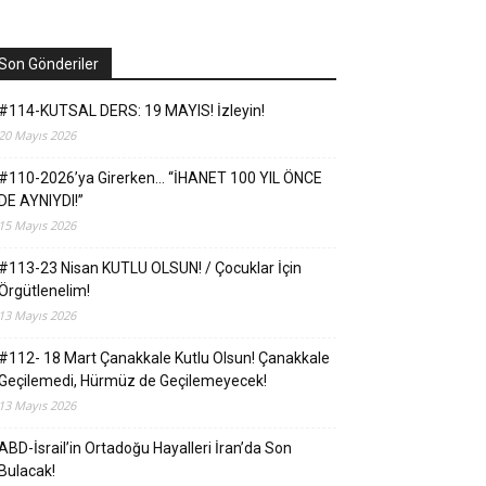
Son Gönderiler
#114-KUTSAL DERS: 19 MAYIS! İzleyin!
20 Mayıs 2026
#110-2026’ya Girerken… “İHANET 100 YIL ÖNCE
DE AYNIYDI!”
15 Mayıs 2026
#113-23 Nisan KUTLU OLSUN! / Çocuklar İçin
Örgütlenelim!
13 Mayıs 2026
#112- 18 Mart Çanakkale Kutlu Olsun! Çanakkale
Geçilemedi, Hürmüz de Geçilemeyecek!
13 Mayıs 2026
ABD-İsrail’in Ortadoğu Hayalleri İran’da Son
Bulacak!