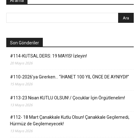
Arama
Son Gönderiler
#114-KUTSAL DERS: 19 MAYIS! İzleyin!
20 Mayıs 2026
#110-2026’ya Girerken… “İHANET 100 YIL ÖNCE DE AYNIYDI!”
15 Mayıs 2026
#113-23 Nisan KUTLU OLSUN! / Çocuklar İçin Örgütlenelim!
13 Mayıs 2026
#112- 18 Mart Çanakkale Kutlu Olsun! Çanakkale Geçilemedi,
Hürmüz de Geçilemeyecek!
13 Mayıs 2026