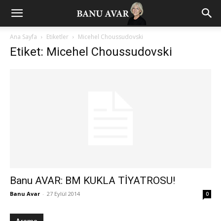
Ana Sayfa
Etiketler
Micehel Choussudovski
Etiket: Micehel Choussudovski
Banu AVAR: BM KUKLA TİYATROSU!
Banu Avar
-
27 Eylül 2014
0