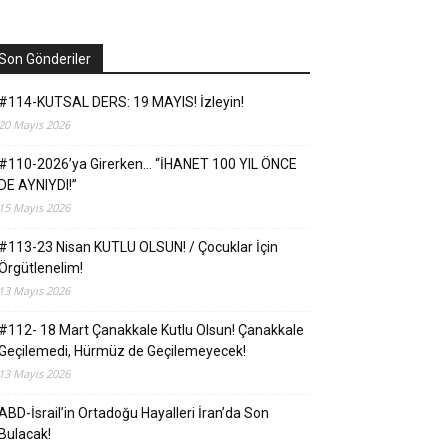
Son Gönderiler
#114-KUTSAL DERS: 19 MAYIS! İzleyin!
20 Mayıs 2026
#110-2026’ya Girerken… “İHANET 100 YIL ÖNCE
DE AYNIYDI!”
15 Mayıs 2026
#113-23 Nisan KUTLU OLSUN! / Çocuklar İçin
Örgütlenelim!
13 Mayıs 2026
#112- 18 Mart Çanakkale Kutlu Olsun! Çanakkale
Geçilemedi, Hürmüz de Geçilemeyecek!
13 Mayıs 2026
ABD-İsrail’in Ortadoğu Hayalleri İran’da Son
Bulacak!