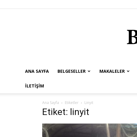
ANA SAYFA
BELGESELLER
MAKALELER
İLETIŞIM
Ana Sayfa
Etiketler
Linyit
Etiket: linyit