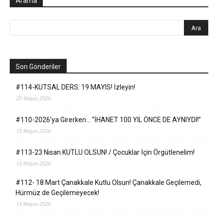
Arama
Son Gönderiler
#114-KUTSAL DERS: 19 MAYIS! İzleyin!
20 Mayıs 2026
#110-2026’ya Girerken… “İHANET 100 YIL ÖNCE DE AYNIYDI!”
15 Mayıs 2026
#113-23 Nisan KUTLU OLSUN! / Çocuklar İçin Örgütlenelim!
13 Mayıs 2026
#112- 18 Mart Çanakkale Kutlu Olsun! Çanakkale Geçilemedi,
Hürmüz de Geçilemeyecek!
13 Mayıs 2026