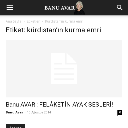
Ana Sayfa
Etiketler
Kürdistan’ın kurma emri
Etiket: kürdistan’ın kurma emri
Banu AVAR : FELÂKETİN AYAK SESLERİ!
Banu Avar
-
10 Ağustos 2014
0