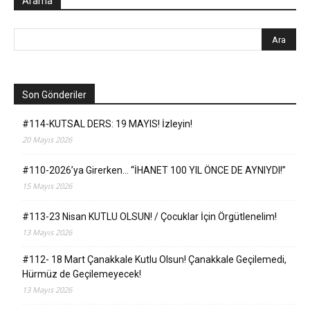
Arama
Son Gönderiler
#114-KUTSAL DERS: 19 MAYIS! İzleyin!
20 Mayıs 2026
#110-2026’ya Girerken… “İHANET 100 YIL ÖNCE DE AYNIYDI!”
15 Mayıs 2026
#113-23 Nisan KUTLU OLSUN! / Çocuklar İçin Örgütlenelim!
13 Mayıs 2026
#112- 18 Mart Çanakkale Kutlu Olsun! Çanakkale Geçilemedi,
Hürmüz de Geçilemeyecek!
13 Mayıs 2026