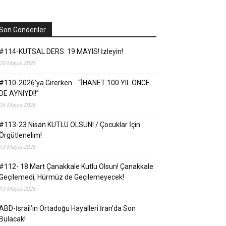
Son Gönderiler
#114-KUTSAL DERS: 19 MAYIS! İzleyin!
20 Mayıs 2026
#110-2026’ya Girerken… “İHANET 100 YIL ÖNCE
DE AYNIYDI!”
15 Mayıs 2026
#113-23 Nisan KUTLU OLSUN! / Çocuklar İçin
Örgütlenelim!
13 Mayıs 2026
#112- 18 Mart Çanakkale Kutlu Olsun! Çanakkale
Geçilemedi, Hürmüz de Geçilemeyecek!
13 Mayıs 2026
ABD-İsrail’in Ortadoğu Hayalleri İran’da Son
Bulacak!