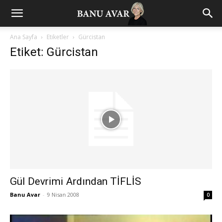
Ana Sayfa
Etiketler
Gürcistan
Etiket: Gürcistan
Gül Devrimi Ardından TİFLİS
Banu Avar
-
9 Nisan 2008
0