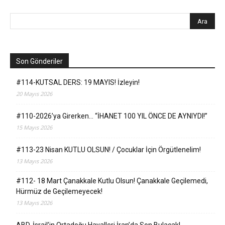
Son Gönderiler
#114-KUTSAL DERS: 19 MAYIS! İzleyin!
20 Mayıs 2026
#110-2026’ya Girerken… “İHANET 100 YIL ÖNCE DE AYNIYDI!”
15 Mayıs 2026
#113-23 Nisan KUTLU OLSUN! / Çocuklar İçin Örgütlenelim!
13 Mayıs 2026
#112- 18 Mart Çanakkale Kutlu Olsun! Çanakkale Geçilemedi,
Hürmüz de Geçilemeyecek!
13 Mayıs 2026
ABD-İsrail’in Ortadoğu Hayalleri İran’da Son Bulacak!