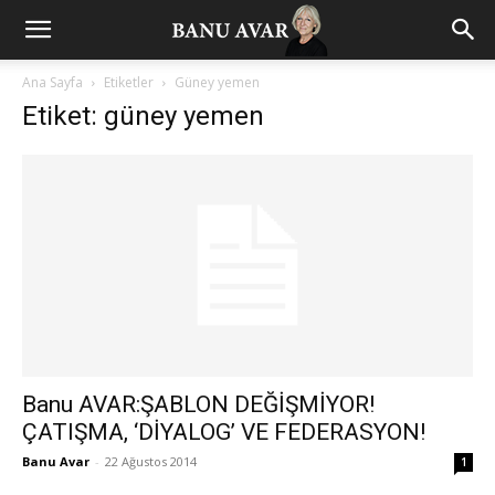
Ana Sayfa
Etiketler
Güney yemen
Etiket: güney yemen
Banu AVAR:ŞABLON DEĞİŞMİYOR!
ÇATIŞMA, ‘DİYALOG’ VE FEDERASYON!
Banu Avar
-
22 Ağustos 2014
1