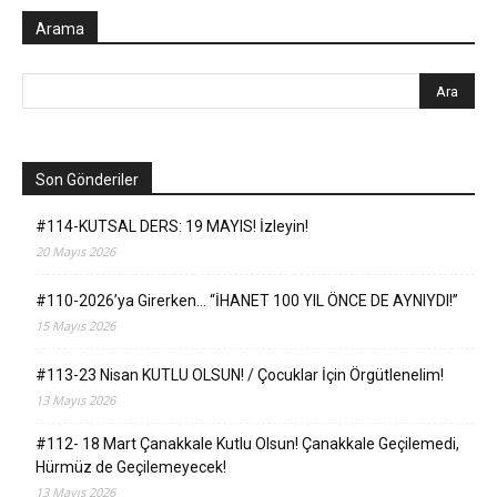
Arama
Son Gönderiler
#114-KUTSAL DERS: 19 MAYIS! İzleyin!
20 Mayıs 2026
#110-2026’ya Girerken… “İHANET 100 YIL ÖNCE DE AYNIYDI!”
15 Mayıs 2026
#113-23 Nisan KUTLU OLSUN! / Çocuklar İçin Örgütlenelim!
13 Mayıs 2026
#112- 18 Mart Çanakkale Kutlu Olsun! Çanakkale Geçilemedi,
Hürmüz de Geçilemeyecek!
13 Mayıs 2026